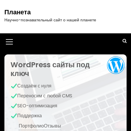
П
е
Планета
р
Научно-познавательный сайт о нашей планете
е
й
т
и
И
к
к
с
о
WordPress сайты под
о
д
ключ
н
е
р
к
Создаём с нуля
ж
а
и
Переносим с любой CMS
м
м
SEO-оптимизация
о
е
м
Поддержка
у
н
Портфолио
Отзывы