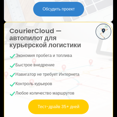
ю
Обсудить проект
CourierCloud —
автопилот для
курьерской логистики
Экономия пробега и топлива
Быстрое внедрение
Навигатор не требует Интернета
Контроль курьеров
Любое количество маршрутов
Тест-драйв 35+ дней