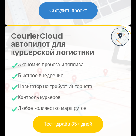
ю
Обсудить проект
CourierCloud —
автопилот для
курьерской логистики
Экономия пробега и топлива
Быстрое внедрение
Навигатор не требует Интернета
Контроль курьеров
Любое количество маршрутов
Тест-драйв 35+ дней