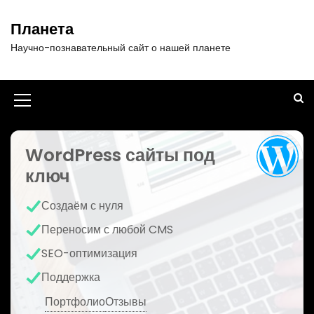
П
е
Планета
р
Научно-познавательный сайт о нашей планете
е
й
т
и
И
к
к
с
о
WordPress сайты под
о
д
ключ
н
е
р
к
Создаём с нуля
ж
а
и
Переносим с любой CMS
м
м
SEO-оптимизация
о
е
м
Поддержка
у
н
Портфолио
Отзывы