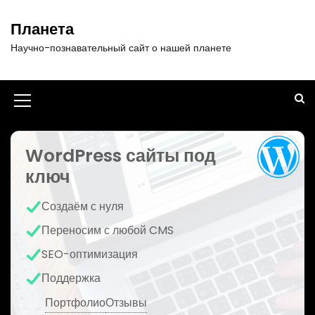
П
е
Планета
р
Научно-познавательный сайт о нашей планете
е
й
т
и
И
к
к
с
о
WordPress сайты под
о
д
ключ
н
е
р
к
Создаём с нуля
ж
а
и
Переносим с любой CMS
м
м
SEO-оптимизация
о
е
м
Поддержка
у
н
Портфолио
Отзывы