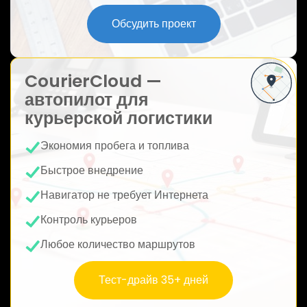
ю
Обсудить проект
CourierCloud —
автопилот для
курьерской логистики
Экономия пробега и топлива
Быстрое внедрение
Навигатор не требует Интернета
Контроль курьеров
Любое количество маршрутов
Тест-драйв 35+ дней