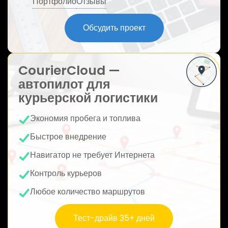
Портфолио
Отзывы
ю
Обсудить проект
CourierCloud —
автопилот для
курьерской логистики
Экономия пробега и топлива
Быстрое внедрение
Навигатор не требует Интернета
Контроль курьеров
Любое количество маршрутов
Тест-драйв 35+ дней