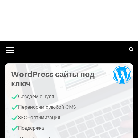
И
к
WordPress сайты под
о
ключ
н
к
Создаём с нуля
а
Переносим с любой CMS
м
SEO-оптимизация
е
Поддержка
н