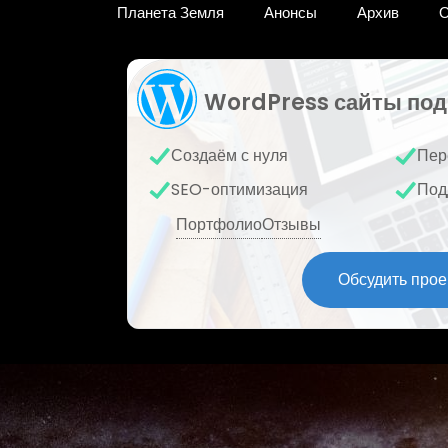
Планета Земля
Анонсы
Архив
О
WordPress сайты под
Создаём с нуля
Пер
SEO-оптимизация
Под
Портфолио
Отзывы
Обсудить прое