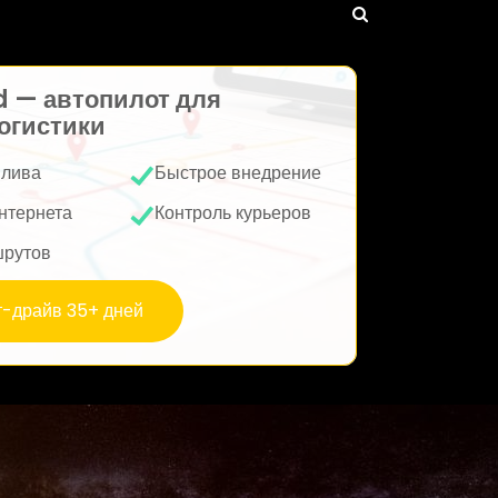
d — автопилот для
огистики
плива
Быстрое внедрение
нтернета
Контроль курьеров
шрутов
т-драйв 35+ дней