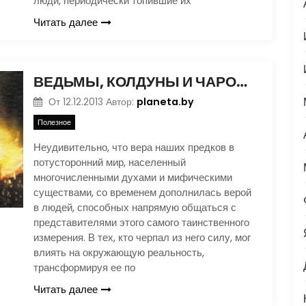
люди, периодически топившие их
Читать далее
ВЕДЬМЫ, КОЛДУНЫ И ЧАРОДЕИ
planeta.by
От
12.12.2013
Автор:
Полезное
Неудивительно, что вера наших предков в
потусторонний мир, населенный
многочисленными духами и мифическими
существами, со временем дополнилась верой
в людей, способных напрямую общаться с
представителями этого самого таинственного
измерения. В тех, кто черпал из него силу, мог
влиять на окружающую реальность,
трансформируя ее по
Читать далее