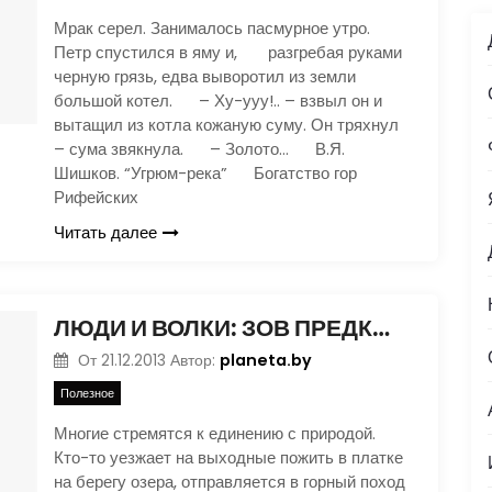
Мрак серел. Занималось пасмурное утро.
Петр спустился в яму и, разгребая руками
черную грязь, едва выворотил из земли
большой котел. – Ху-ууу!.. – взвыл он и
вытащил из котла кожаную суму. Он тряхнул
– сума звякнула. – Золото… В.Я.
Шишков. “Угрюм-река” Богатство гор
Рифейских
Читать далее
ЛЮДИ И ВОЛКИ: ЗОВ ПРЕДКОВ
planeta.by
От
21.12.2013
Автор:
Полезное
Многие стремятся к единению с природой.
Кто-то уезжает на выходные пожить в платке
на берегу озера, отправляется в горный поход