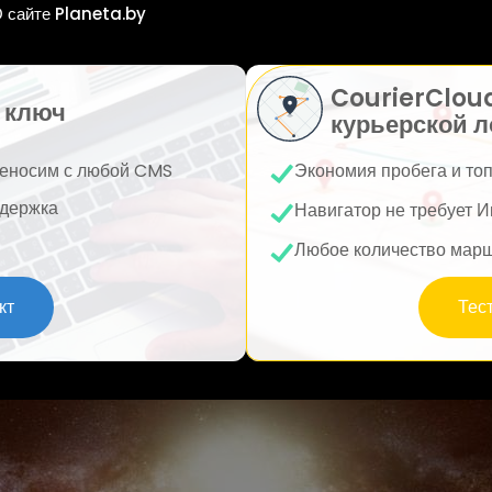
 сайте Planeta.by
CourierClou
 ключ
курьерской л
еносим с любой CMS
Экономия пробега и то
держка
Навигатор не требует И
Любое количество мар
кт
Тес