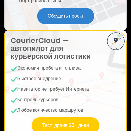
Портфолио
Отзывы
ю
Обсудить проект
CourierCloud —
автопилот для
курьерской логистики
Экономия пробега и топлива
Быстрое внедрение
Навигатор не требует Интернета
Контроль курьеров
Любое количество маршрутов
Тест-драйв 35+ дней