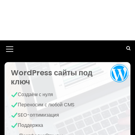
И
к
WordPress сайты под
о
ключ
н
к
Создаём с нуля
а
Переносим с любой CMS
м
SEO-оптимизация
е
Поддержка
н