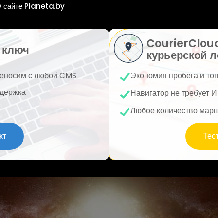
 сайте Planeta.by
CourierClou
 ключ
курьерской л
еносим с любой CMS
Экономия пробега и то
держка
Навигатор не требует И
Любое количество мар
кт
Тес