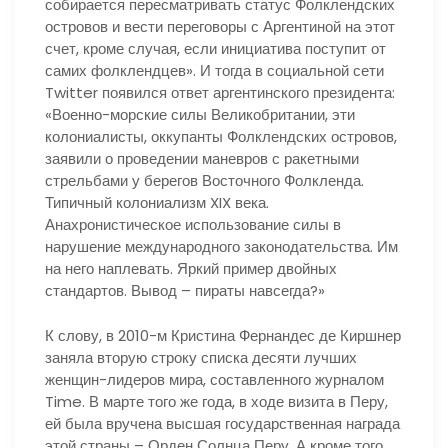
собирается пересматривать статус Фолклендских
островов и вести переговоры с Аргентиной на этот
счет, кроме случая, если инициатива поступит от
самих фолклендцев». И тогда в социальной сети
Twitter появился ответ аргентинского президента:
«Военно-морские силы Великобритании, эти
колониалисты, оккупанты Фолклендских островов,
заявили о проведении маневров с ракетными
стрельбами у берегов Восточного Фолкленда.
Типичный колониализм XIX века.
Анахронистическое использование силы в
нарушение международного законодательства. Им
на него наплевать. Яркий пример двойных
стандартов. Вывод – пираты навсегда?»
К слову, в 2010-м Кристина Фернандес де Киршнер
заняла вторую строку списка десяти лучших
женщин-лидеров мира, составленного журналом
Time. В марте того же года, в ходе визита в Перу,
ей была вручена высшая государственная награда
этой страны – Орден Солнца Перу. А кроме того,