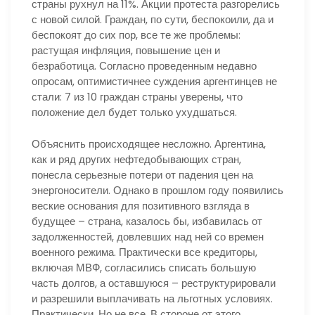
страны рухнул на 11%. Акции протеста разгорелись
с новой силой. Граждан, по сути, беспокоили, да и
беспокоят до сих пор, все те же проблемы:
растущая инфляция, повышение цен и
безработица. Согласно проведенным недавно
опросам, оптимистичнее суждения аргентинцев не
стали: 7 из 10 граждан страны уверены, что
положение дел будет только ухудшаться.
Объяснить происходящее несложно. Аргентина,
как и ряд других нефтедобывающих стран,
понесла серьезные потери от падения цен на
энергоносители. Однако в прошлом году появились
веские основания для позитивного взгляда в
будущее – страна, казалось бы, избавилась от
задолженностей, довлевших над ней со времен
военного режима. Практически все кредиторы,
включая МВФ, согласились списать большую
часть долгов, а оставшуюся – реструктурировали
и разрешили выплачивать на льготных условиях.
Практически. Но не все. В стороне от этого