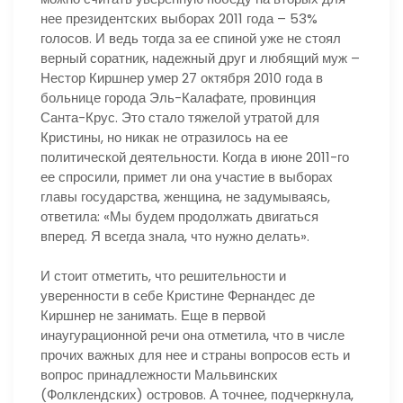
нее президентских выборах 2011 года – 53%
голосов. И ведь тогда за ее спиной уже не стоял
верный соратник, надежный друг и любящий муж –
Нестор Киршнер умер 27 октября 2010 года в
больнице города Эль-Калафате, провинция
Санта-Крус. Это стало тяжелой утратой для
Кристины, но никак не отразилось на ее
политической деятельности. Когда в июне 2011-го
ее спросили, примет ли она участие в выборах
главы государства, женщина, не задумываясь,
ответила: «Мы будем продолжать двигаться
вперед. Я всегда знала, что нужно делать».
И стоит отметить, что решительности и
уверенности в себе Кристине Фернандес де
Киршнер не занимать. Еще в первой
инаугурационной речи она отметила, что в числе
прочих важных для нее и страны вопросов есть и
вопрос принадлежности Мальвинских
(Фолклендских) островов. А точнее, подчеркнула,