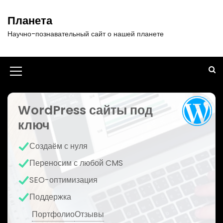
П
е
Планета
р
Научно-познавательный сайт о нашей планете
е
й
т
и
И
к
к
с
о
WordPress сайты под
о
д
ключ
н
е
р
к
Создаём с нуля
ж
а
и
Переносим с любой CMS
м
м
SEO-оптимизация
о
е
м
Поддержка
у
н
Портфолио
Отзывы