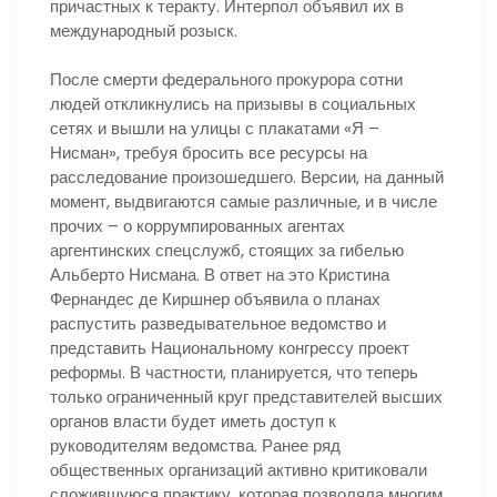
причастных к теракту. Интерпол объявил их в
международный розыск.
После смерти федерального прокурора сотни
людей откликнулись на призывы в социальных
сетях и вышли на улицы с плакатами «Я –
Нисман», требуя бросить все ресурсы на
расследование произошедшего. Версии, на данный
момент, выдвигаются самые различные, и в числе
прочих – о коррумпированных агентах
аргентинских спецслужб, стоящих за гибелью
Альберто Нисмана. В ответ на это Кристина
Фернандес де Киршнер объявила о планах
распустить разведывательное ведомство и
представить Национальному конгрессу проект
реформы. В частности, планируется, что теперь
только ограниченный круг представителей высших
органов власти будет иметь доступ к
руководителям ведомства. Ранее ряд
общественных организаций активно критиковали
сложившуюся практику, которая позволяла многим