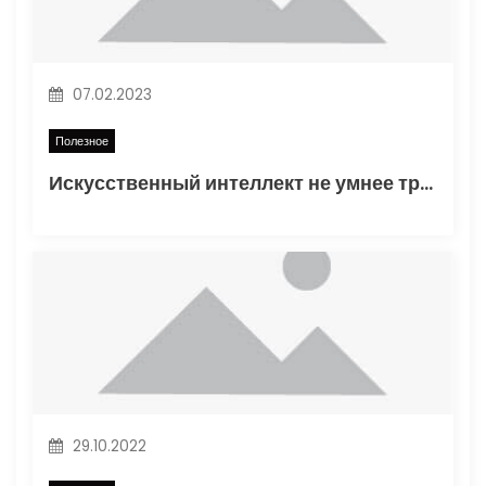
а
п
07.02.2023
и
Полезное
с
Искусственный интеллект не умнее трехлетнего ребенка
я
м
29.10.2022