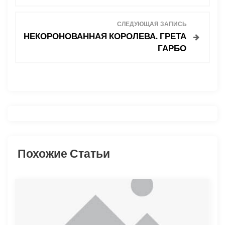
в
СЛЕДУЮЩАЯ ЗАПИСЬ
и
НЕКОРОНОВАННАЯ КОРОЛЕВА. ГРЕТА
ГАРБО
г
а
ц
и
я
Похожие Статьи
п
о
з