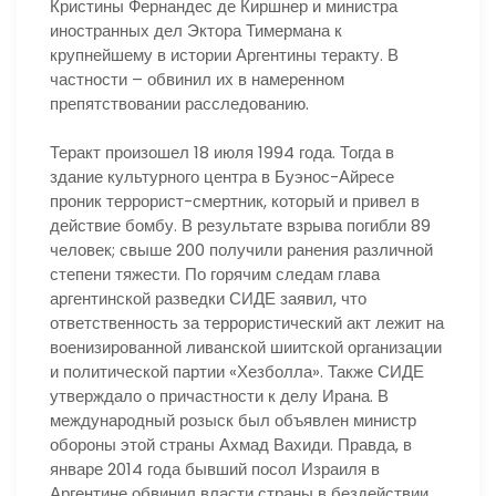
Кристины Фернандес де Киршнер и министра
иностранных дел Эктора Тимермана к
крупнейшему в истории Аргентины теракту. В
частности – обвинил их в намеренном
препятствовании расследованию.
Теракт произошел 18 июля 1994 года. Тогда в
здание культурного центра в Буэнос-Айресе
проник террорист-смертник, который и привел в
действие бомбу. В результате взрыва погибли 89
человек; свыше 200 получили ранения различной
степени тяжести. По горячим следам глава
аргентинской разведки СИДЕ заявил, что
ответственность за террористический акт лежит на
военизированной ливанской шиитской организации
и политической партии «Хезболла». Также СИДЕ
утверждало о причастности к делу Ирана. В
международный розыск был объявлен министр
обороны этой страны Ахмад Вахиди. Правда, в
январе 2014 года бывший посол Израиля в
Аргентине обвинил власти страны в бездействии,