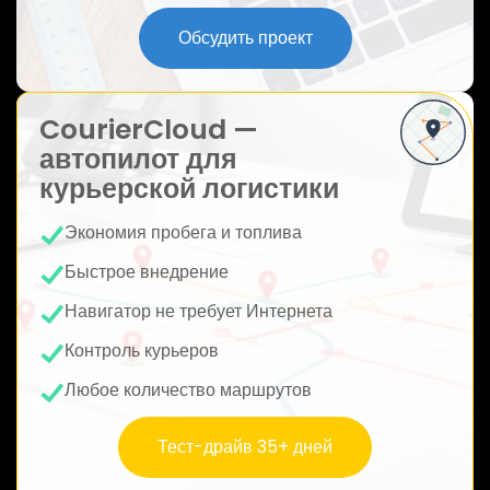
ю
Обсудить проект
CourierCloud —
автопилот для
курьерской логистики
Экономия пробега и топлива
Быстрое внедрение
Навигатор не требует Интернета
Контроль курьеров
Любое количество маршрутов
Тест-драйв 35+ дней