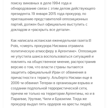
поиску виновных в деле 1994 года и
обнародование связи с этим делом действующего
президента. 19 января 2015 года прокурор, по
приглашению представителей оппозиционных
партий, должен был официально выступить с
докладом и «раскрыть все детали».
Как написала испанская еженедельная газета El
Pais, «смерть прокурора Нисмана отравила
политическую атмосферу в Аргентине». Оппозиция
не упустила шанса воспользоваться ситуацией и
повлиять на общественное мнение, распространив
версию о том, что власти страны пытаются
защитить официальный Иран от обвинения в
причастности к теракту. Альберто Нисман еще в
2006-м обвинил Тегеран в организации взрыва и
создании подпольной террористической сети,
причем не только на территории Аргентины, но и в
Парагвае, Уругвае, Чили и Бразилии. Тогда же
прокурор выдал пять ордеров на аресты людей,