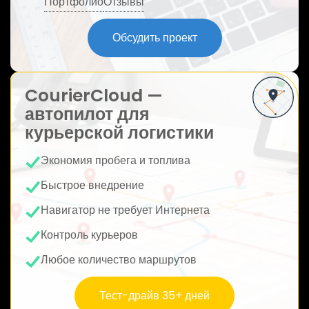
Портфолио
Отзывы
ю
Обсудить проект
CourierCloud —
автопилот для
курьерской логистики
Экономия пробега и топлива
Быстрое внедрение
Навигатор не требует Интернета
Контроль курьеров
Любое количество маршрутов
Тест-драйв 35+ дней