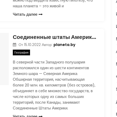
можно подтвердить известную гипотезу, что
наша планета – это живой и
Читать далее
Соединенные штаты Америки (США)
planeta.by
От
15.10.2022
Автор:
География
В северной части Западного полушария
расположился один из шести континентов
Земного шара — Северная Америка
Обширная территория, насчитывающая
более 20 млн. кв. километров (без островов),
объединяет в себе множество государств, в
числе которых одну из самых больших
территорий, после Канады, занимают
Соединенные Штаты Америки.
Читать далее