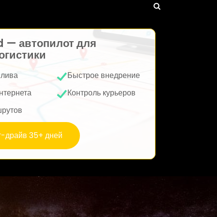
d — автопилот для
огистики
плива
Быстрое внедрение
нтернета
Контроль курьеров
шрутов
т-драйв 35+ дней