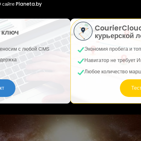
 сайте Planeta.by
CourierClou
 ключ
курьерской л
еносим с любой CMS
Экономия пробега и то
держка
Навигатор не требует И
Любое количество мар
кт
Тес