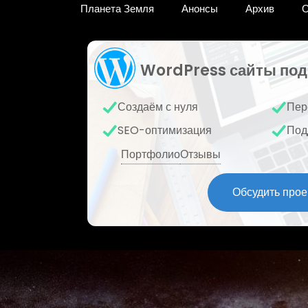
Планета Земля
Анонсы
Архив
О
WordPress сайты под
Создаём с нуля
Пер
SEO-оптимизация
Под
Портфолио
Отзывы
Обсудить прое