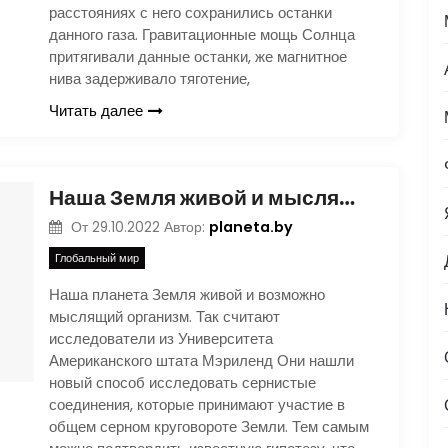
расстояниях с него сохранились останки
данного газа. Гравитационные мощь Солнца
притягивали данные останки, же магнитное
нива задерживало тяготение,
Читать далее
Наша Земля живой и мыслящий суперорганизм?
planeta.by
От
29.10.2022
Автор:
Глобальный мир
Наша планета Земля живой и возможно
мыслящий организм. Так считают
исследователи из Университета
Американского штата Мэриленд Они нашли
новый способ исследовать сернистые
соединения, которые принимают участие в
общем серном круговороте Земли. Тем самым