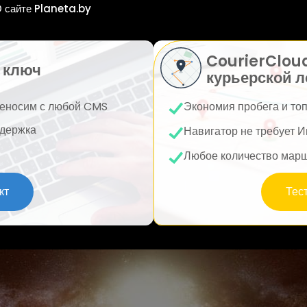
 сайте Planeta.by
CourierClou
 ключ
курьерской л
еносим с любой CMS
Экономия пробега и то
держка
Навигатор не требует И
Любое количество мар
кт
Тес