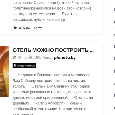
со стороны Саакашвили (который отлично
политически нажился на всей этой истории)
выглядело естественно. Буйство
российских публичных фигур
Читать далее
ОТЕЛЬ МОЖНО ПОСТРОИТЬ ИЗ ЧИСТОГО ЗОЛОТА, А МОЖНО… РАЗМЕСТИТЬ НА ДЕРЕВНЯХ
planeta.by
От
15.09.2006
Автор:
В конце номера
Недавно в Гонконге ювелир и миллионер
Лам Сайвину построил отель… из чистого
золота. Отель Лайм Сайвину стал одной
из самых роскошных гостиниц мира, но зато
далеко не самой оригинальной. Отель… на
деревьях «Ariau Amazon» – самый
необычный отель в мире. Находится он в
экзотичном