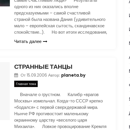
самые счастливые люди? Результаты
одного из них оказались вполне
предсказуемыми – самой счастливой
страной была названа Дания (удивительного
мало – европейская сытость, скандинавское
спокойствие…). Но вот итоги исследования,
Читать далее
СТРАННЫЕ ТАНЦЫ
planeta.by
От
15.09.2006
Автор:
Главная тема
Вначале о грустном. Калибр «врагов
Москвы» измельчал. Когда-то СССР крепко
«бодался» с первой сверхдержавой мира.
Нынче РФ противостоит маленькому
окраинному царству «веселого царя
Михаила». Ловкое провоцирование Кремля