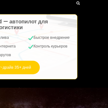
d — автопилот для
огистики
плива
Быстрое внедрение
нтернета
Контроль курьеров
шрутов
т-драйв 35+ дней