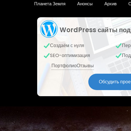
Планета Земля
Анонсы
Архив
О
WordPress сайты под
Создаём с нуля
Пер
SEO-оптимизация
Под
Портфолио
Отзывы
Обсудить прое