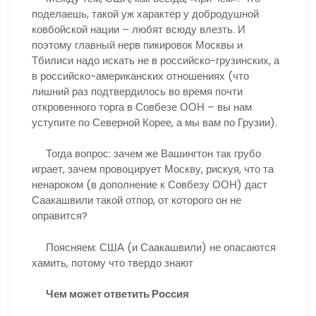
поделаешь, такой уж характер у добродушной
ковбойской нации – любят всюду влезть. И
поэтому главный нерв пикировок Москвы и
Тбилиси надо искать не в российско-грузинских, а
в российско-американских отношениях (что
лишний раз подтвердилось во время почти
откровенного торга в Совбезе ООН – вы нам
уступите по Северной Корее, а мы вам по Грузии).
Тогда вопрос: зачем же Вашингтон так грубо
играет, зачем провоцирует Москву, рискуя, что та
ненароком (в дополнение к Совбезу ООН) даст
Саакашвили такой отпор, от которого он не
оправится?
Поясняем: США (и Саакашвили) не опасаются
хамить, потому что твердо знают
Чем может ответить Россия