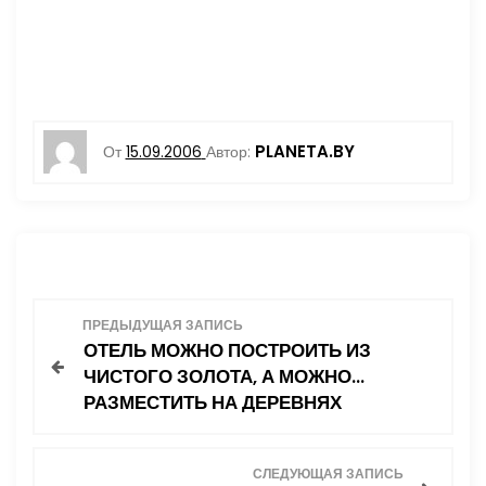
PLANETA.BY
От
15.09.2006
Автор:
Н
ПРЕДЫДУЩАЯ ЗАПИСЬ
ОТЕЛЬ МОЖНО ПОСТРОИТЬ ИЗ
а
ЧИСТОГО ЗОЛОТА, А МОЖНО…
РАЗМЕСТИТЬ НА ДЕРЕВНЯХ
в
и
СЛЕДУЮЩАЯ ЗАПИСЬ