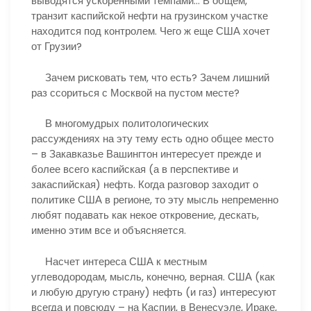
выводятся ускоренными темпами… В общем,
транзит каспийской нефти на грузинском участке
находится под контролем. Чего ж еще США хочет
от Грузии?
Зачем рисковать тем, что есть? Зачем лишний
раз ссориться с Москвой на пустом месте?
В многомудрых политологических
рассуждениях на эту тему есть одно общее место
– в Закавказье Вашингтон интересует прежде и
более всего каспийская (а в перспективе и
закаспийская) нефть. Когда разговор заходит о
политике США в регионе, то эту мысль непременно
любят подавать как некое откровение, дескать,
именно этим все и объясняется.
Насчет интереса США к местным
углеводородам, мысль, конечно, верная. США (как
и любую другую страну) нефть (и газ) интересуют
всегда и повсюду – на Каспии, в Венесуэле, Ираке,