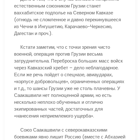
естественным союзником Грузии станет
ваххабитское подполье на Северном Кавказе
(отнюдь не сломленное и давно перекинувшееся
из Чечни в Ингушетию, Карачаево-Черкесию,
Дагестан и проч.).
Кстати заметим, что с точки зрения чисто
военной, операция против Грузии весьма
затруднительна. Переброска больших масс войск
через Кавказский хребет – дело неблагодарное.
Если же речь пойдет о спецназе, авиаударах,
«корпусе добровольцев», ограниченных операциях
и т.д., то шансы Грузии уже не столь плачевны. У
Саакашвили нет полноценной армии, но есть
несколько неплохо обученных и отлично
экипированных частей, достаточных для
«нанесения неприемлемого ущерба».
Союз Саакашвили с северокавказскими
боевиками явно лишит Россию (вместе с Абхазией