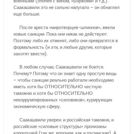
военными (эпопея с вином, «Боржоми» и т.д.).
Саакашвили это не сильно напугало – он обнаглел
еще больше.
После ареста «миротворцев-шпионов», ввели
новые санкции. Пока они никак не действуют.
Поэтому либо их отменят, либо они превратятся в
формальность (и эти, и любые другие, которые
захотят ввести).
В любом случае, Саакашвили не боится.
Почему? Потому что он знает одну простую вещь
– чтобы санкции реально работали необходимо
иметь хотя бы ОТНОСИТЕЛЬНО честную
таможню и хотя бы ОТНОСИТЕЛЬНО
некоррумпированных «силовиков», курирующих
экономическую сферу.
Саакашвили уверен: и российская таможня, и
российские «силовые структуры» пронизаны
коррупцией (так же, впрочем, как и грузинские). А