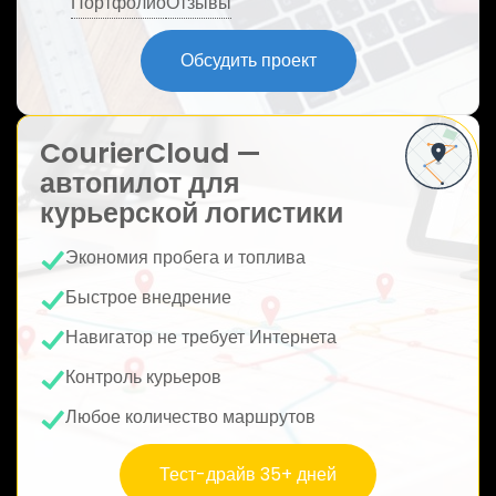
Портфолио
Отзывы
ю
Обсудить проект
CourierCloud —
автопилот для
курьерской логистики
Экономия пробега и топлива
Быстрое внедрение
Навигатор не требует Интернета
Контроль курьеров
Любое количество маршрутов
Тест-драйв 35+ дней