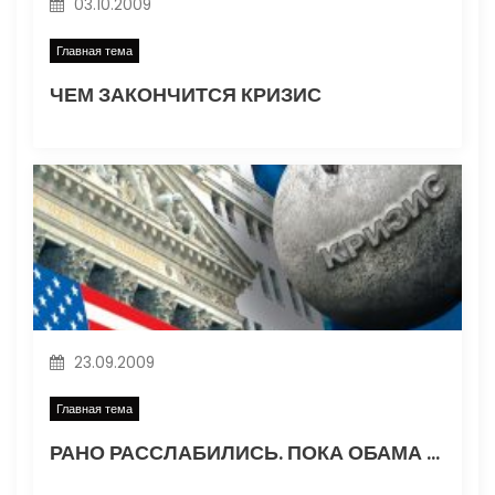
03.10.2009
и
Главная тема
с
ЧЕМ ЗАКОНЧИТСЯ КРИЗИС
я
м
23.09.2009
Главная тема
РАНО РАССЛАБИЛИСЬ. ПОКА ОБАМА ОТДЫХАЛ, ЭКСПЕРТЫ ЗАГОВОРИЛИ О НОВОЙ ВОЛНЕ КРИЗИСА