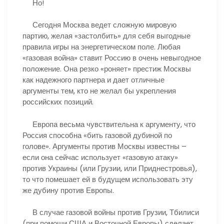
Но!
Сегодня Москва ведет сложную мировую
партию, желая «застолбить» для себя выгодные
правила игры на энергетическом поле. Любая
«газовая война» ставит Россию в очень невыгодное
положение. Она резко «роняет» престиж Москвы
как надежного партнера и дает отличные
аргументы тем, кто не желал бы укрепления
российских позиций.
Европа весьма чувствительна к аргументу, что
Россия способна «бить газовой дубиной по
голове». Аргументы против Москвы известны –
если она сейчас использует «газовую атаку»
против Украины (или Грузии, или Приднестровья),
то что помешает ей в будущем использовать эту
же дубину против Европы.
В случае газовой войны против Грузии, Тбилиси
(при помощи США и Восточной Европы) сделает