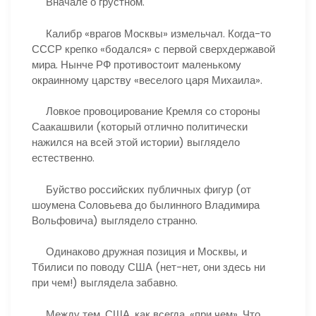
Вначале о грустном.
Калибр «врагов Москвы» измельчал. Когда-то
СССР крепко «бодался» с первой сверхдержавой
мира. Нынче РФ противостоит маленькому
окраинному царству «веселого царя Михаила».
Ловкое провоцирование Кремля со стороны
Саакашвили (который отлично политически
нажился на всей этой истории) выглядело
естественно.
Буйство российских публичных фигур (от
шоумена Соловьева до былинного Владимира
Вольфовича) выглядело странно.
Одинаково дружная позиция и Москвы, и
Тбилиси по поводу США (нет-нет, они здесь ни
при чем!) выглядела забавно.
Между тем, США, как всегда, «при чем». Что