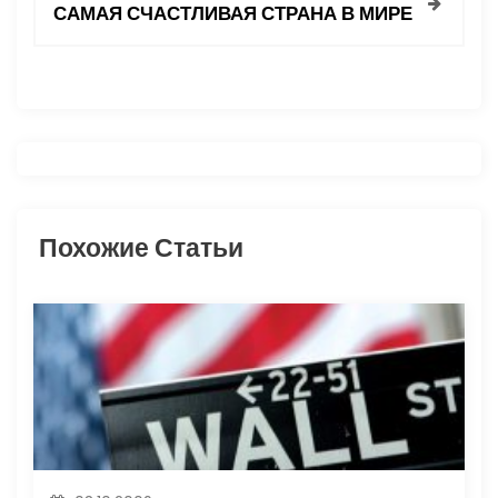
САМАЯ СЧАСТЛИВАЯ СТРАНА В МИРЕ
г
а
ц
и
я
Похожие Статьи
п
о
з
а
п