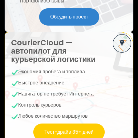
Портфолио
Отзывы
ю
Обсудить проект
CourierCloud —
автопилот для
курьерской логистики
Экономия пробега и топлива
Быстрое внедрение
Навигатор не требует Интернета
Контроль курьеров
Любое количество маршрутов
Тест-драйв 35+ дней