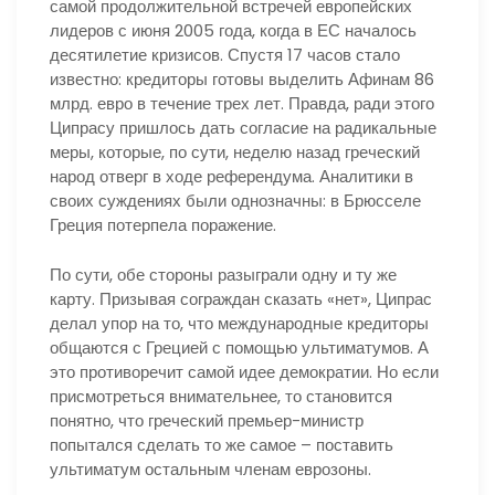
самой продолжительной встречей европейских
лидеров с июня 2005 года, когда в ЕС началось
десятилетие кризисов. Спустя 17 часов стало
известно: кредиторы готовы выделить Афинам 86
млрд. евро в течение трех лет. Правда, ради этого
Ципрасу пришлось дать согласие на радикальные
меры, которые, по сути, неделю назад греческий
народ отверг в ходе референдума. Аналитики в
своих суждениях были однозначны: в Брюсселе
Греция потерпела поражение.
По сути, обе стороны разыграли одну и ту же
карту. Призывая сограждан сказать «нет», Ципрас
делал упор на то, что международные кредиторы
общаются с Грецией с помощью ультиматумов. А
это противоречит самой идее демократии. Но если
присмотреться внимательнее, то становится
понятно, что греческий премьер-министр
попытался сделать то же самое – поставить
ультиматум остальным членам еврозоны.