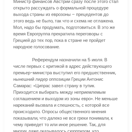
Министр финансов Австрии сразу после этого стал
открыто рассуждать о формальной процедуре
выхода страны из еврозоны – прецедентов до
этого ведь не было, так что и схема не отлажена.
Мол, надо бы продумать, подготовиться. В это же
время Еврогруппа прекратила переговоры с
Грецией до тех пор, пока в стране не пройдет
народное голосование.
Референдум назначили на 5 июля. В
числе первых с критикой в адрес действующего
премьер-министра выступил его предшественник,
нынешний лидер оппозиции Греции Антонис
Самарас: «Ципрас завел страну в тупик.
Приходится выбирать между неприемлемым
соглашением и выходом из зоны евро». Не меньше
нареканий вызвала и спешность, с которой все
происходило. Опросы общественного мнения
показывали, что далеко не все греки понимали, к
чему приведет то или иное решение. Так, для
многих даже оказывалось сюрпризом, что