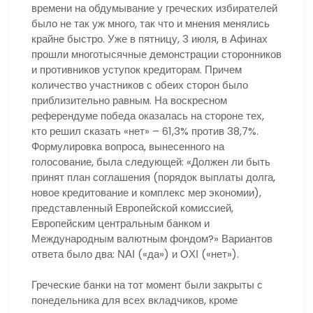
времени на обдумывание у греческих избирателей
было не так уж много, так что и мнения менялись
крайне быстро. Уже в пятницу, 3 июля, в Афинах
прошли многотысячные демонстрации сторонников
и противников уступок кредиторам. Причем
количество участников с обеих сторон было
приблизительно равным. На воскресном
референдуме победа оказалась на стороне тех,
кто решил сказать «нет» – 61,3% против 38,7%.
Формулировка вопроса, вынесенного на
голосование, была следующей: «Должен ли быть
принят план соглашения (порядок выплаты долга,
новое кредитование и комплекс мер экономии),
представленный Европейской комиссией,
Европейским центральным банком и
Международным валютным фондом?» Вариантов
ответа было два: ΝΑΙ («да») и ΟΧΙ («нет»).
Греческие банки на тот момент были закрыты с
понедельника для всех вкладчиков, кроме