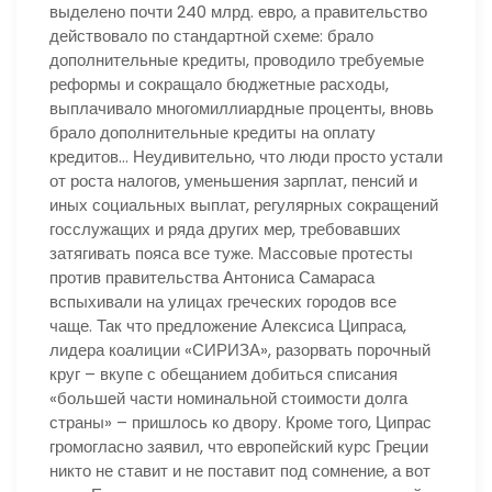
выделено почти 240 млрд. евро, а правительство
действовало по стандартной схеме: брало
дополнительные кредиты, проводило требуемые
реформы и сокращало бюджетные расходы,
выплачивало многомиллиардные проценты, вновь
брало дополнительные кредиты на оплату
кредитов… Неудивительно, что люди просто устали
от роста налогов, уменьшения зарплат, пенсий и
иных социальных выплат, регулярных сокращений
госслужащих и ряда других мер, требовавших
затягивать пояса все туже. Массовые протесты
против правительства Антониса Самараса
вспыхивали на улицах греческих городов все
чаще. Так что предложение Алексиса Ципраса,
лидера коалиции «СИРИЗА», разорвать порочный
круг – вкупе с обещанием добиться списания
«большей части номинальной стоимости долга
страны» – пришлось ко двору. Кроме того, Ципрас
громогласно заявил, что европейский курс Греции
никто не ставит и не поставит под сомнение, а вот