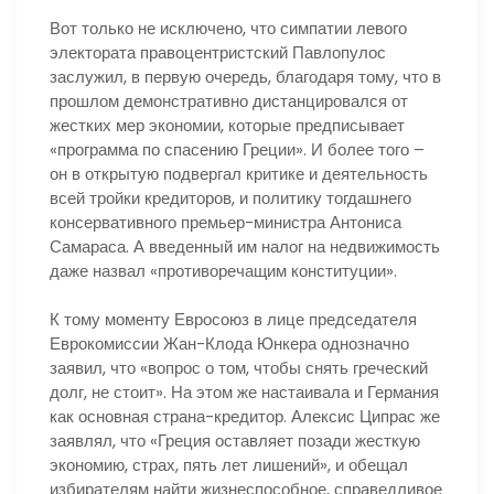
Вот только не исключено, что симпатии левого
электората правоцентристский Павлопулос
заслужил, в первую очередь, благодаря тому, что в
прошлом демонстративно дистанцировался от
жестких мер экономии, которые предписывает
«программа по спасению Греции». И более того –
он в открытую подвергал критике и деятельность
всей тройки кредиторов, и политику тогдашнего
консервативного премьер-министра Антониса
Самараса. А введенный им налог на недвижимость
даже назвал «противоречащим конституции».
К тому моменту Евросоюз в лице председателя
Еврокомиссии Жан-Клода Юнкера однозначно
заявил, что «вопрос о том, чтобы снять греческий
долг, не стоит». На этом же настаивала и Германия
как основная страна-кредитор. Алексис Ципрас же
заявлял, что «Греция оставляет позади жесткую
экономию, страх, пять лет лишений», и обещал
избирателям найти жизнеспособное, справедливое