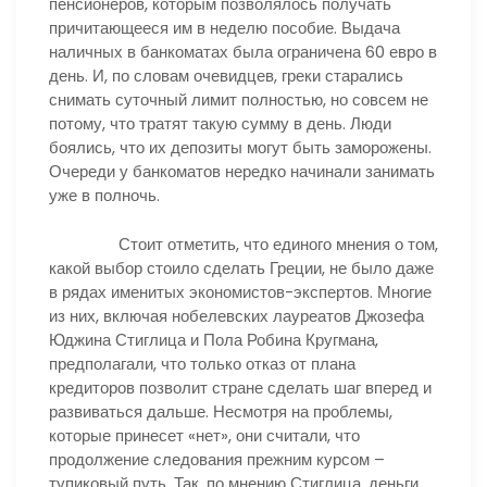
пенсионеров, которым позволялось получать
причитающееся им в неделю пособие. Выдача
наличных в банкоматах была ограничена 60 евро в
день. И, по словам очевидцев, греки старались
снимать суточный лимит полностью, но совсем не
потому, что тратят такую сумму в день. Люди
боялись, что их депозиты могут быть заморожены.
Очереди у банкоматов нередко начинали занимать
уже в полночь.
Стоит отметить, что единого мнения о том,
какой выбор стоило сделать Греции, не было даже
в рядах именитых экономистов-экспертов. Многие
из них, включая нобелевских лауреатов Джозефа
Юджина Стиглица и Пола Робина Кругмана,
предполагали, что только отказ от плана
кредиторов позволит стране сделать шаг вперед и
развиваться дальше. Несмотря на проблемы,
которые принесет «нет», они считали, что
продолжение следования прежним курсом –
тупиковый путь. Так, по мнению Стиглица, деньги,