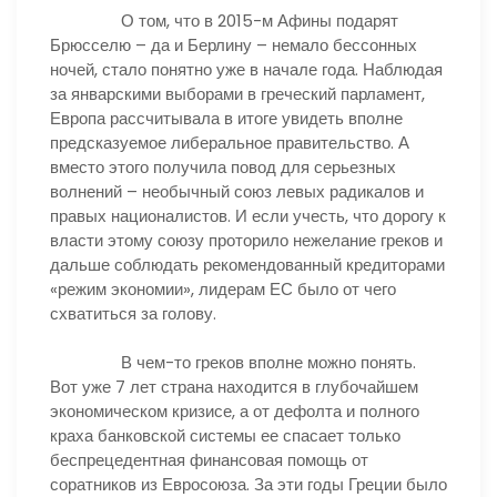
О том, что в 2015-м Афины подарят
Брюсселю – да и Берлину – немало бессонных
ночей, стало понятно уже в начале года. Наблюдая
за январскими выборами в греческий парламент,
Европа рассчитывала в итоге увидеть вполне
предсказуемое либеральное правительство. А
вместо этого получила повод для серьезных
волнений – необычный союз левых радикалов и
правых националистов. И если учесть, что дорогу к
власти этому союзу проторило нежелание греков и
дальше соблюдать рекомендованный кредиторами
«режим экономии», лидерам ЕС было от чего
схватиться за голову.
В чем-то греков вполне можно понять.
Вот уже 7 лет страна находится в глубочайшем
экономическом кризисе, а от дефолта и полного
краха банковской системы ее спасает только
беспрецедентная финансовая помощь от
соратников из Евросоюза. За эти годы Греции было