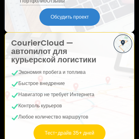
Портфолио
Отзывы
ю
Обсудить проект
CourierCloud —
автопилот для
курьерской логистики
Экономия пробега и топлива
Быстрое внедрение
Навигатор не требует Интернета
Контроль курьеров
Любое количество маршрутов
Тест-драйв 35+ дней