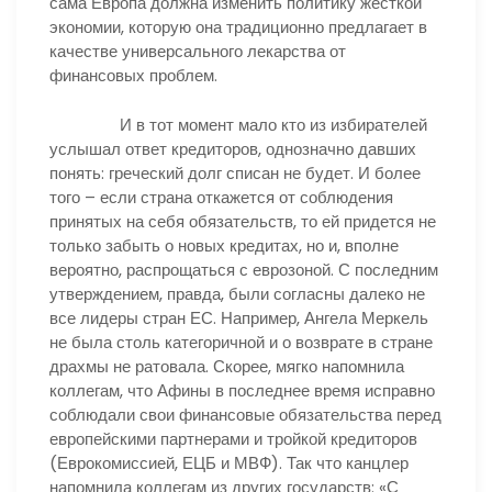
сама Европа должна изменить политику жесткой
экономии, которую она традиционно предлагает в
качестве универсального лекарства от
финансовых проблем.
И в тот момент мало кто из избирателей
услышал ответ кредиторов, однозначно давших
понять: греческий долг списан не будет. И более
того – если страна откажется от соблюдения
принятых на себя обязательств, то ей придется не
только забыть о новых кредитах, но и, вполне
вероятно, распрощаться с еврозоной. С последним
утверждением, правда, были согласны далеко не
все лидеры стран ЕС. Например, Ангела Меркель
не была столь категоричной и о возврате в стране
драхмы не ратовала. Скорее, мягко напомнила
коллегам, что Афины в последнее время исправно
соблюдали свои финансовые обязательства перед
европейскими партнерами и тройкой кредиторов
(Еврокомиссией, ЕЦБ и МВФ). Так что канцлер
напомнила коллегам из других государств: «С