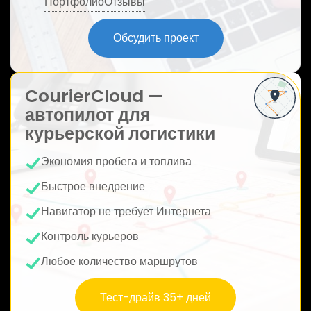
Портфолио
Отзывы
ю
Обсудить проект
CourierCloud —
автопилот для
курьерской логистики
Экономия пробега и топлива
Быстрое внедрение
Навигатор не требует Интернета
Контроль курьеров
Любое количество маршрутов
Тест-драйв 35+ дней