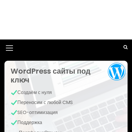
И
к
WordPress сайты под
о
ключ
н
к
Создаём с нуля
а
Переносим с любой CMS
м
SEO-оптимизация
е
Поддержка
н