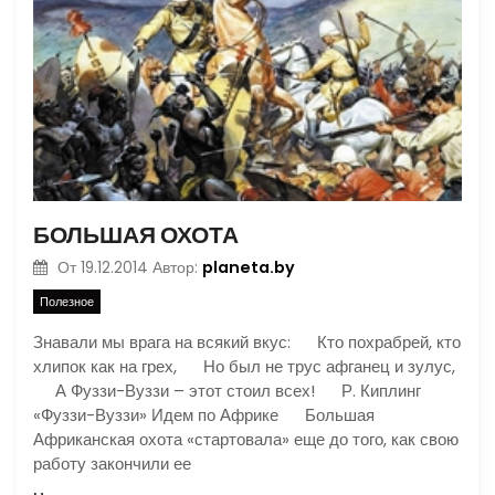
БОЛЬШАЯ ОХОТА
planeta.by
От
19.12.2014
Автор:
Полезное
Знавали мы врага на всякий вкус: Кто похрабрей, кто
хлипок как на грех, Но был не трус афганец и зулус,
А Фуззи-Вуззи – этот стоил всех! Р. Киплинг
«Фуззи-Вуззи» Идем по Африке Большая
Африканская охота «стартовала» еще до того, как свою
работу закончили ее