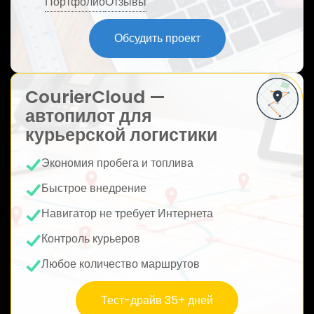
Портфолио
Отзывы
ю
Обсудить проект
CourierCloud —
автопилот для
курьерской логистики
Экономия пробега и топлива
Быстрое внедрение
Навигатор не требует Интернета
Контроль курьеров
Любое количество маршрутов
Тест-драйв 35+ дней