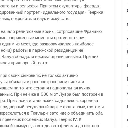
ронтоны и рельефы. При этом скульптуры фасада
дированный портрет «идеального государя» Генриха
нных, покровителя наук и искусств.
т начало религиозные войны, сотрясавшие Францию
самые напряженные моменты противостояния
л одним из мест, где разворачивались наиболее
ночи) работы в парижской резиденции не
 Валуа обладали весьма ограниченными. При них
ился придворный театр.
при своих сыновьях, не только активно
узы обязаны и распространением вилки, и
вшем на то, что сегодня национальная кухня
анных. При ней же в 500 м от Лувра был построен в
ри. Пригласив итальянских садовников, королева
придворный регулярный парк с фонтанами, гротом и
 переселиться в Тюильри, зато идею объединить оба
 преемник последних Валуа, Генрих IV. К
ской коммуны, а вот два его флигеля до сих пор