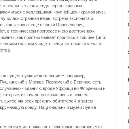
, а реальные люди, сидя перед экранами
акомиться с коллекциями крупнейших «храмов муз»,
Случилась странная вещь: встреча экспоната и
ев как таковых еще с эпохи Просвещения,
т, в техническом прогрессе и его достижениях
омнить, как приятно бывает пройтись в тишине (или,
и своими глазами увидеть вещи, которые отмечают
ства.
 под существующие коллекции – например,
ушкинский в Москве, Пергамский в Берлине; есть
«случайных» зданиях, вроде Уффици во Флоренции и
е, которые, изначально оказавшись в некоем
т, вытесняя всех прежних обитателей, а затем
окружающую среду. Национальный музей Лувр в
о мнения у историков нет: некоторые полагают, что