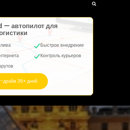
d — автопилот для
огистики
плива
Быстрое внедрение
нтернета
Контроль курьеров
шрутов
т-драйв 35+ дней