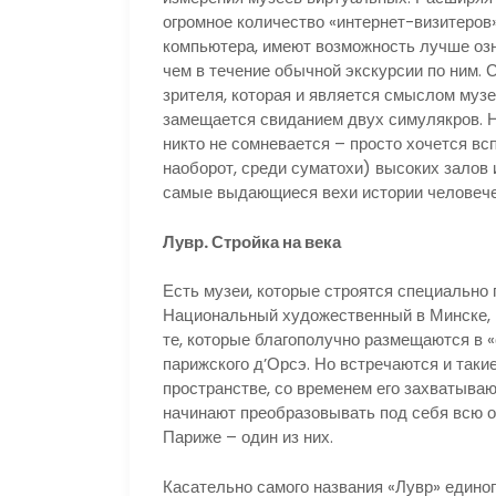
огромное количество «интернет-визитеров»
компьютера, имеют возможность лучше озн
чем в течение обычной экскурсии по ним. 
зрителя, которая и является смыслом музе
замещается свиданием двух симулякров. Не
никто не сомневается – просто хочется всп
наоборот, среди суматохи) высоких залов 
самые выдающиеся вехи истории человече
Лувр. Стройка на века
Есть музеи, которые строятся специально
Национальный художественный в Минске, П
те, которые благополучно размещаются в 
парижского д’Орсэ. Но встречаются и таки
пространстве, со временем его захватываю
начинают преобразовывать под себя всю 
Париже – один из них.
Касательно самого названия «Лувр» единог