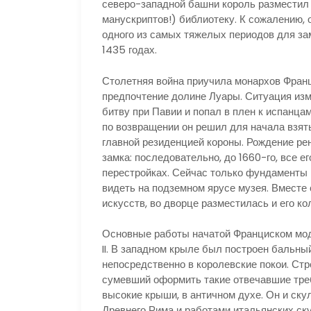
северо-западной башни король разместил
манускриптов!) библиотеку. К сожалению, 
одного из самых тяжелых периодов для зам
1435 годах.
Столетняя война приучила монархов Франц
предпочтение долине Луары. Ситуация изме
битву при Павии и попал в плен к испанцам
по возвращении он решил для начала взять
главной резиденцией короны. Рождение ре
замка: последовательно, до 1660-го, все 
перестройках. Сейчас только фундаменты 
видеть на подземном ярусе музея. Вместе
искусств, во дворце разместилась и его ко
Основные работы начатой Франциском моде
II. В западном крыле был построен бальный
непосредственно в королевские покои. Ст
сумевший оформить такие отвечавшие тре
высокие крыши, в античном духе. Он и ск
Древнего Рима и работами итальянских ск