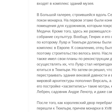
входят в комплекс зданий музея.
В Большой галерее, строившейся вдоль Се
покои монарха. На первом этаже были коню
помещения для художников, которым покро
Медичи. Кроме того, здесь же размещался 
собрание скульптур. Вообще, Генрих и его
по которому Лувр и Тюильри должны были
комплекс в Европе. К сожалению, отец был 
поэтому строительство велось вяло. Насле
также имел свои планы по реконструкции д
осуществлять их, что Лувр стал непригоде
ютиться в Тюильри. Но затем он решил, чт
перестраивать здания вековой давности и
мировой архитектуры пополнил Версаль, а
его постройке «засветились» такие мэтры,
Лебрен, садовник Андре Ленотр, и даже сам
После того, как королевский двор перебра
перешли к Тюильри, причем монархи в XVIII