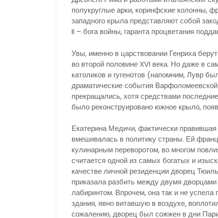
полукруглые арки, коринфские колонны, ф
западного крыла представляют собой зако
II – бога войны, гаранта процветания подда
Увы, именно в царствовании Генриха беру
во второй половине XVI века. Но даже в 
католиков и гугенотов (напомним, Лувр бы
драматические события Варфоломеевской 
прекращались, хотя средствами последние
было реконструировано южное крыло, появ
Екатерина Медичи, фактически правившая 
вмешивалась в политику страны. Ей франц
кулинарным переворотом, во многом повлия
считается одной из самых богатых и изыск
качестве личной резиденции дворец Тюиль
приказала разбить между двумя дворцами 
лабиринтом. Впрочем, она так и не успела
здания, явно витавшую в воздухе, воплотил
сожалению, дворец был сожжен в дни Париж