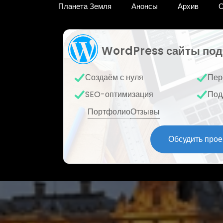
Планета Земля
Анонсы
Архив
О
WordPress сайты под
Создаём с нуля
Пер
SEO-оптимизация
Под
Портфолио
Отзывы
Обсудить прое