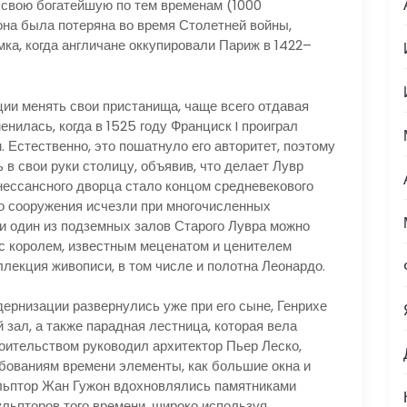
 свою богатейшую по тем временам (1000
она была потеряна во время Столетней войны,
ка, когда англичане оккупировали Париж в 1422–
ии менять свои пристанища, чаще всего отдавая
нилась, когда в 1525 году Франциск I проиграл
. Естественно, это пошатнуло его авторитет, поэтому
 в свои руки столицу, объявив, что делает Лувр
нессансного дворца стало концом средневекового
его сооружения исчезли при многочисленных
и один из подземных залов Старого Лувра можно
 с королем, известным меценатом и ценителем
ллекция живописи, в том числе и полотна Леонардо.
рнизации развернулись уже при его сыне, Генрихе
 зал, а также парадная лестница, которая вела
роительством руководил архитектор Пьер Леско,
бованиям времени элементы, как большие окна и
ульптор Жан Гужон вдохновлялись памятниками
ульпторов того времени, широко используя