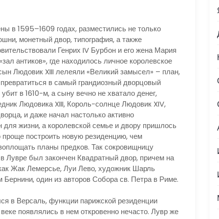
ны в 1595–1609 годах, разместились не только
шни, монетный двор, типография, а также
вительствовали Генрих IV Бурбон и его жена Мария
«зал антиков», где находилось личное королевское
 сын Людовик XIII лелеяли «Великий замысел» – план,
 превратиться в самый грандиозный дворцовый
убит в 1610-м, а сыну вечно не хватало денег,
дник Людовика XIII, Король-солнце Людовик XIV,
ворца, и даже начал настолько активно
н для жизни, а королевской семье и двору пришлось
о проще построить новую резиденцию, чем
 воплощать планы предков. Так сокровищницу
 в Лувре был закончен Квадратный двор, причем на
 как Жак Лемерсье, Луи Лево, художник Шарль
 Бернини, один из авторов Собора св. Петра в Риме.
лся в Версаль, функции парижской резиденции
 веке появлялись в нем откровенно нечасто. Лувр же