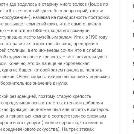
ти, где водилось в старину много волков (loups по-
е I и II тысячелетий здесь был лепрозорий, третьи
(«сооружение»), намекая на грандиозность постройки.
 не вызывает сомнений факт, что с самого начала
ю – вплоть до 1986-го, когда его покинули
тупившие место музейным залам. Итак, в 1190 году
сь отправиться в крестовый поход, предпринял
оей столицы, а его инженеры сочли, что в слабом
 необходимо возвести крепость – четырехугольную в
ом. Конечно, это была еще не королевская
ь, одна из башен которой затем начала выполнять
пников. Очень скоро стихийно выросшие у подножия
оборонительное значение к нулю.
вской резиденцией, поэтому старую крепость
то проделывая окна в толстых стенах и добавляя
ская функция: он должен был впечатлять визитеров.
х и приватных комнат в соответствии со сложным
роля и его супруги (вполне вероятно, что именно
и средневекового искусства). На трех этажах