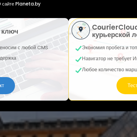
 сайте Planeta.by
CourierClou
 ключ
курьерской л
еносим с любой CMS
Экономия пробега и то
держка
Навигатор не требует И
Любое количество мар
кт
Тес