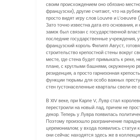
своим происхождением оно обязано местнос
французски), другие считают, что на рубеж
просто видят игру слов Louvre и L’oeuvre 
Зато точно известна дата его основания, и
замок был связан с государственной власть
последние государственные учреждения, ус
французский король Филипп Август, готовя
строительство крепостной стены вокруг св
месте, где стена будет примыкать к реке,
плане, с круглыми башнями, окруженную рв
резиденция, а просто гарнизонная крепост
функции тюрьмы для особо важных престу
стен густонаселенные кварталы свели ее 
В XIV веке, при Карле V, Лувр стал короле
перестроили на новый лад, причем не прос
декор. Теперь у Лувра появилась политиче
Поэтому произошло разграничение парадны
церемониалом; у входа появились статуи ко
они сейчас находятся здесь же в коллекци