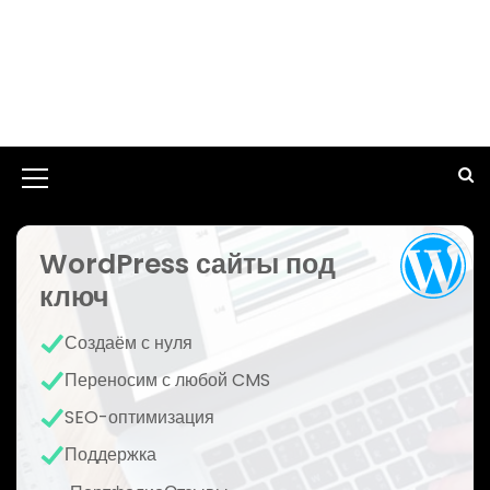
И
к
WordPress сайты под
о
ключ
н
к
Создаём с нуля
а
Переносим с любой CMS
м
SEO-оптимизация
е
Поддержка
н