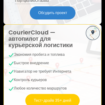
Портфолио
Отзывы
ю
Обсудить проект
CourierCloud —
автопилот для
курьерской логистики
Экономия пробега и топлива
Быстрое внедрение
Навигатор не требует Интернета
Контроль курьеров
Любое количество маршрутов
Тест-драйв 35+ дней