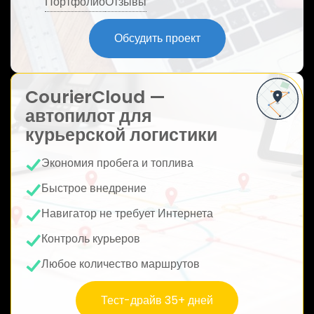
Портфолио
Отзывы
ю
Обсудить проект
CourierCloud —
автопилот для
курьерской логистики
Экономия пробега и топлива
Быстрое внедрение
Навигатор не требует Интернета
Контроль курьеров
Любое количество маршрутов
Тест-драйв 35+ дней