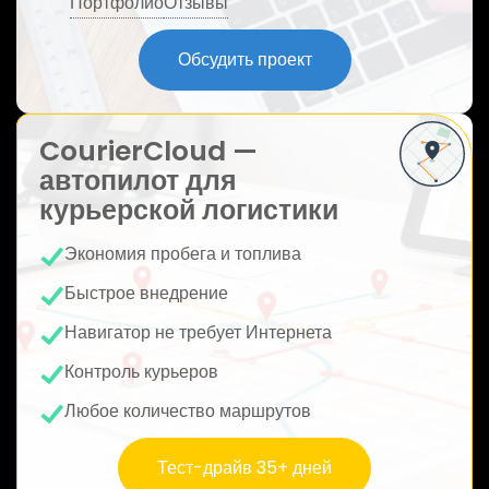
Портфолио
Отзывы
ю
Обсудить проект
CourierCloud —
автопилот для
курьерской логистики
Экономия пробега и топлива
Быстрое внедрение
Навигатор не требует Интернета
Контроль курьеров
Любое количество маршрутов
Тест-драйв 35+ дней