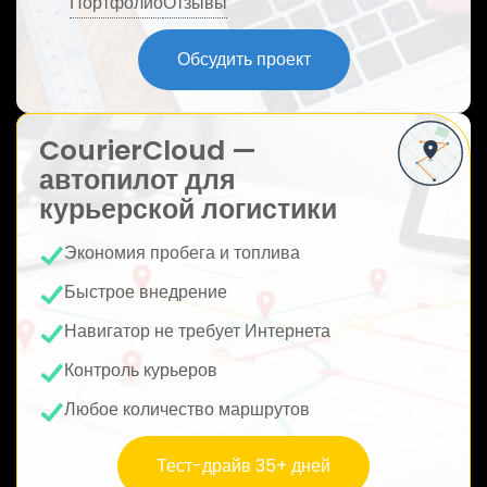
Портфолио
Отзывы
ю
Обсудить проект
CourierCloud —
автопилот для
курьерской логистики
Экономия пробега и топлива
Быстрое внедрение
Навигатор не требует Интернета
Контроль курьеров
Любое количество маршрутов
Тест-драйв 35+ дней