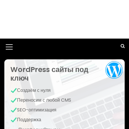
И
к
WordPress сайты под
о
ключ
н
к
Создаём с нуля
а
Переносим с любой CMS
м
SEO-оптимизация
е
Поддержка
н