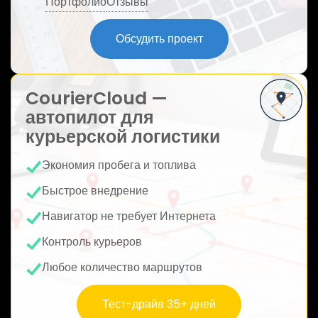
Портфолио
Отзывы
ю
Обсудить проект
CourierCloud —
автопилот для
курьерской логистики
Экономия пробега и топлива
Быстрое внедрение
Навигатор не требует Интернета
Контроль курьеров
Любое количество маршрутов
Тест-драйв 35+ дней