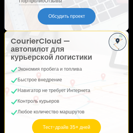
Портфолио
Отзывы
ю
Обсудить проект
CourierCloud —
автопилот для
курьерской логистики
Экономия пробега и топлива
Быстрое внедрение
Навигатор не требует Интернета
Контроль курьеров
Любое количество маршрутов
Тест-драйв 35+ дней