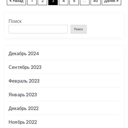
П
Назад
1
2
3
4
5
…
40
Далее
а
Поиск
г
Поиск
и
н
Декабрь 2024
а
Сентябрь 2023
ц
Февраль 2023
и
Январь 2023
я
Декабрь 2022
з
Ноябрь 2022