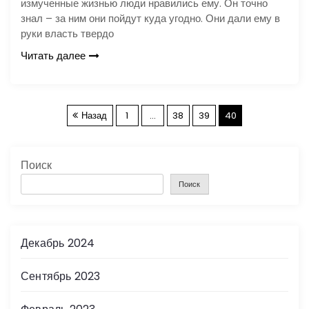
измученные жизнью люди нравились ему. Он точно
знал – за ним они пойдут куда угодно. Они дали ему в
руки власть твердо
Читать далее
П
Назад
1
…
38
39
40
а
Поиск
г
Поиск
и
н
Декабрь 2024
а
Сентябрь 2023
ц