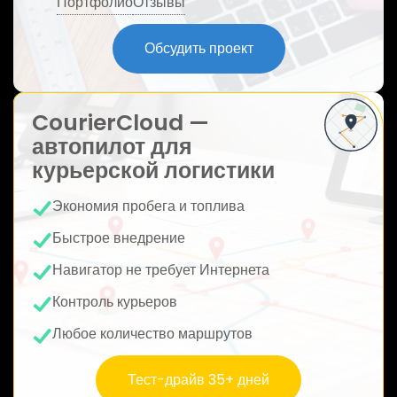
Портфолио
Отзывы
ю
Обсудить проект
CourierCloud —
автопилот для
курьерской логистики
Экономия пробега и топлива
Быстрое внедрение
Навигатор не требует Интернета
Контроль курьеров
Любое количество маршрутов
Тест-драйв 35+ дней