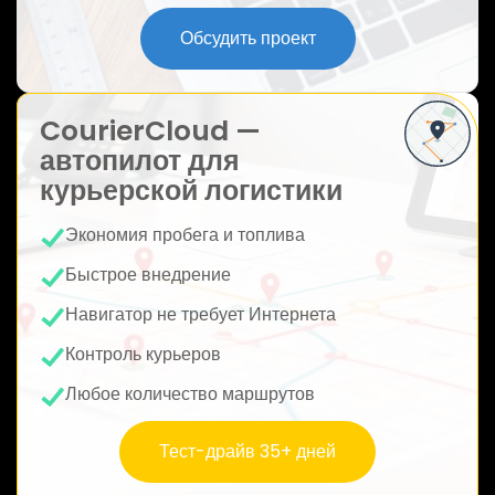
ю
Обсудить проект
CourierCloud —
автопилот для
курьерской логистики
Экономия пробега и топлива
Быстрое внедрение
Навигатор не требует Интернета
Контроль курьеров
Любое количество маршрутов
Тест-драйв 35+ дней