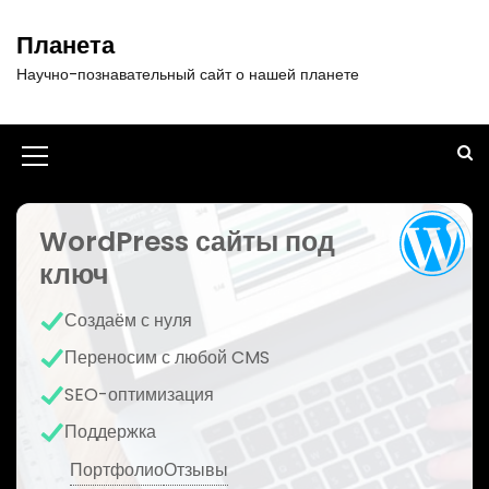
П
е
Планета
р
Научно-познавательный сайт о нашей планете
е
й
т
и
И
к
к
с
о
WordPress сайты под
о
д
ключ
н
е
р
к
Создаём с нуля
ж
а
и
Переносим с любой CMS
м
м
SEO-оптимизация
о
е
м
Поддержка
у
н
Портфолио
Отзывы