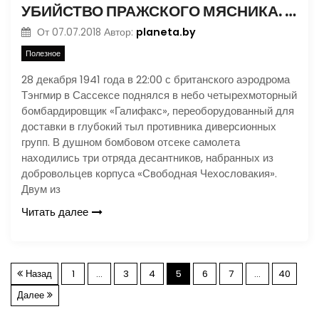
УБИЙСТВО ПРАЖСКОГО МЯСНИКА. ЧАСТЬ 1
planeta.by
От
07.07.2018
Автор:
Полезное
28 декабря 1941 года в 22:00 с британского аэродрома
Тэнгмир в Сассексе поднялся в небо четырехмоторный
бомбардировщик «Галифакс», переоборудованный для
доставки в глубокий тыл противника диверсионных
групп. В душном бомбовом отсеке самолета
находились три отряда десантников, набранных из
добровольцев корпуса «Свободная Чехословакия».
Двум из
Читать далее
П
Назад
1
…
3
4
5
6
7
…
40
Далее
а