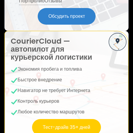
Портфолио
Отзывы
ю
Обсудить проект
CourierCloud —
автопилот для
курьерской логистики
Экономия пробега и топлива
Быстрое внедрение
Навигатор не требует Интернета
Контроль курьеров
Любое количество маршрутов
Тест-драйв 35+ дней