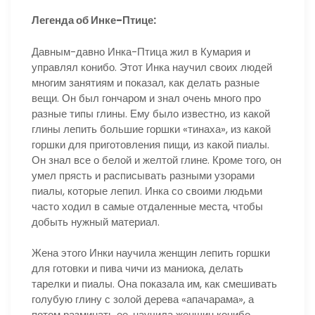
Легенда об Инке-Птице:
Давным-давно Инка-Птица жил в Кумария и
управлял конибо. Этот Инка научил своих людей
многим занятиям и показал, как делать разные
вещи. Он был гончаром и знал очень много про
разные типы глины. Ему было известно, из какой
глины лепить большие горшки «тинаха», из какой
горшки для приготовления пищи, из какой пиалы.
Он знал все о белой и желтой глине. Кроме того, он
умел прясть и расписывать разными узорами
пиалы, которые лепил. Инка со своими людьми
часто ходил в самые отдаленные места, чтобы
добыть нужный материал.
Жена этого Инки научила женщин лепить горшки
для готовки и пива чичи из маниока, делать
тарелки и пиалы. Она показала им, как смешивать
голубую глину с золой дерева «апачарама», а
потом разминать ее, научила женщин конибо