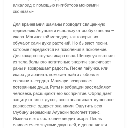
алкалоид с помощью ингибитора моноамин
оксидазы».
Для врачевания шаманы проводят священную
церемонию Аяуаски и используют особую песню –
икара. Магической мелодии, как говорят, их
обучают сами духи растений. Но бывают песни,
которые передаются из поколения в поколение.
Для каждого случая икара своя. Широуеуа изгоняет
из тела больного негативные энергии, залечивает
раны и возвращает радость. Песня пайучка, или
икаро де аранита, помогает найти любовь и
соединить сердца. Манчари возвращает
потерянные души. Ритм и вибрации расслабляют
человека, расширяют его восприятие. Обряд дает
защиту от злых духов, восстанавливает душевное
равновесие, одаряет знаниями. Ощутить всю
глубину церемонии Аяуаски помогает транс.
Именно в это состояние вводит икара. Песнь
сливается со звуками джунглей, и дополняется