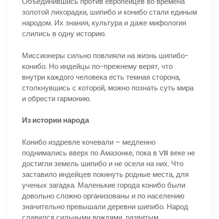
Объединившись против европейцев во времена
золотой лихорадки, шипибо и конибо стали единым
народом. Их знания, культура и даже мифология
слились в одну историю.
Миссионеры сильно повлияли на жизнь шипибо-
конибо. Но индейцы по-прежнему верят, что
внутри каждого человека есть темная сторона,
столкнувшись с которой, можно познать суть мира
и обрести гармонию.
Из истории народа
Конибо издревле кочевали – медленно
поднимались вверх по Амазонке, пока в VIII веке не
достигли земель шипибо и не осели на них. Что
заставило индейцев покинуть родные места, для
ученых загадка. Маленькие города конибо были
довольно сложно организованы и по населению
значительно превышали деревни шипибо. Народ
славился сильными вождями, развитым