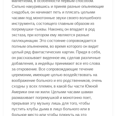
магнетизма, в особенности первым способом.
Сильно накурившись и приняв разные опьяняющие
снадобья, он начинает петь и плясать целыми
часами под монотонные звуки своего волшебного
инструмента, состоящего главным образом из
погремушки-тыквы. Наконец он впадает в род
экстаза, при котором ему являются разные
галлюцинации. Это состояние сопровождается
полным опьянением, во время которого он видит
целый ряд фантастических картин. Придя в себя,
он рассказывает виденное им, сделав различные
добавления, а индейцы принимают все его слова
за откровение. Все сопровождающие течение
церемонии, имеющие целью воздействовать на
воображение больного и его родственников, очень
сходны у всех племен, в какой бы части Южной
Америки они ни жили. Целыми часами шаман
размахивает погремушкой и монотонно поет,
прерывая эту музыку лишь для того, чтобы
пустить клубы дыма в лицо больного или в
больное место или чтобы плюнуть на это