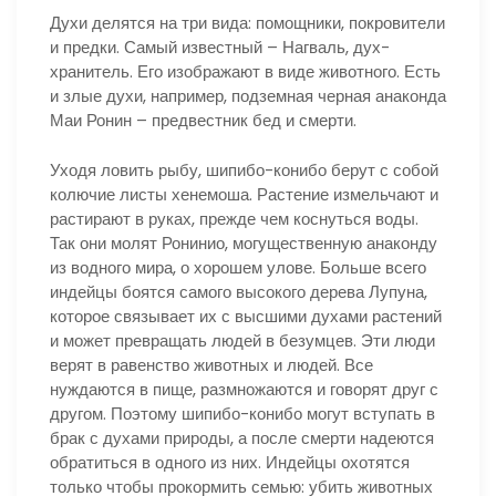
Духи делятся на три вида: помощники, покровители
и предки. Самый известный – Нагваль, дух-
хранитель. Его изображают в виде животного. Есть
и злые духи, например, подземная черная анаконда
Маи Ронин – предвестник бед и смерти.
Уходя ловить рыбу, шипибо-конибо берут с собой
колючие листы хенемоша. Растение измельчают и
растирают в руках, прежде чем коснуться воды.
Так они молят Ронинио, могущественную анаконду
из водного мира, о хорошем улове. Больше всего
индейцы боятся самого высокого дерева Лупуна,
которое связывает их с высшими духами растений
и может превращать людей в безумцев. Эти люди
верят в равенство животных и людей. Все
нуждаются в пище, размножаются и говорят друг с
другом. Поэтому шипибо-конибо могут вступать в
брак с духами природы, а после смерти надеются
обратиться в одного из них. Индейцы охотятся
только чтобы прокормить семью: убить животных