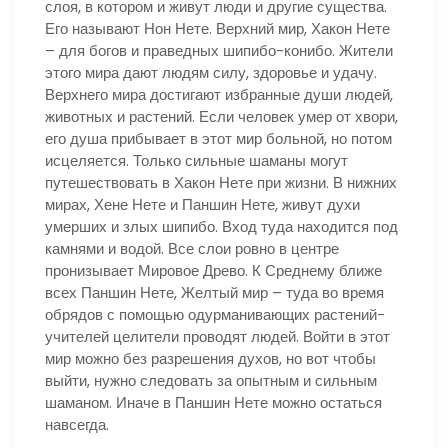
слоя, в котором и живут люди и другие существа.
Его называют Нон Нете. Верхний мир, Хакон Нете
– для богов и праведных шипибо-конибо. Жители
этого мира дают людям силу, здоровье и удачу.
Верхнего мира достигают избранные души людей,
животных и растений. Если человек умер от хвори,
его душа прибывает в этот мир больной, но потом
исцеляется. Только сильные шаманы могут
путешествовать в Хакон Нете при жизни. В нижних
мирах, Хене Нете и Паншин Нете, живут духи
умерших и злых шипибо. Вход туда находится под
камнями и водой. Все слои ровно в центре
пронизывает Мировое Древо. К Среднему ближе
всех Паншин Нете, Желтый мир – туда во время
обрядов с помощью одурманивающих растений-
учителей целители проводят людей. Войти в этот
мир можно без разрешения духов, но вот чтобы
выйти, нужно следовать за опытным и сильным
шаманом. Иначе в Паншин Нете можно остаться
навсегда.