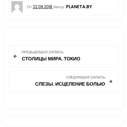
PLANETA.BY
От
22.09.2018
Автор:
Н
ПРЕДЫДУЩАЯ ЗАПИСЬ
СТОЛИЦЫ МИРА. ТОКИО
а
в
СЛЕДУЮЩАЯ ЗАПИСЬ
СЛЕЗЫ. ИСЦЕЛЕНИЕ БОЛЬЮ
и
г
а