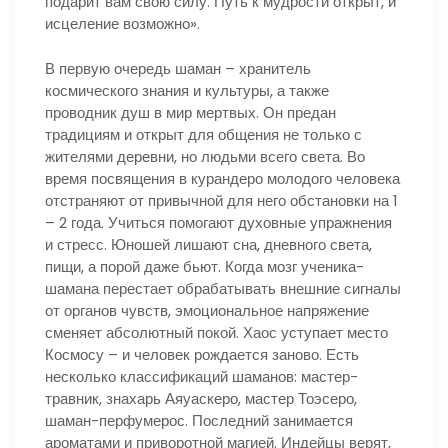
подарит вам свою силу. Путь к мудрости открыт, и
исцеление возможно».
В первую очередь шаман – хранитель
космического знания и культуры, а также
проводник душ в мир мертвых. Он предан
традициям и открыт для общения не только с
жителями деревни, но людьми всего света. Во
время посвящения в курандеро молодого человека
отстраняют от привычной для него обстановки на 1
– 2 года. Учиться помогают духовные упражнения
и стресс. Юношей лишают сна, дневного света,
пищи, а порой даже бьют. Когда мозг ученика-
шамана перестает обрабатывать внешние сигналы
от органов чувств, эмоциональное напряжение
сменяет абсолютный покой. Хаос уступает место
Космосу – и человек рождается заново. Есть
несколько классификаций шаманов: мастер-
травник, знахарь Аяуаскеро, мастер Тоэсеро,
шаман-перфумерос. Последний занимается
ароматами и приворотной магией. Индейцы верят,