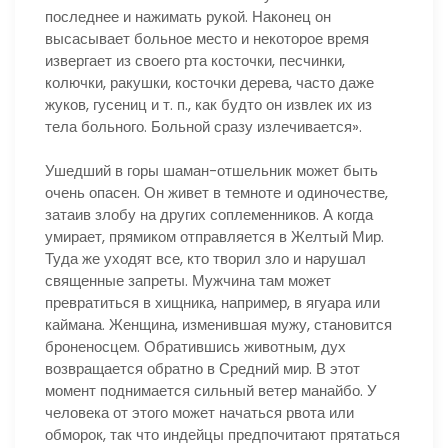
последнее и нажимать рукой. Наконец он
высасывает больное место и некоторое время
извергает из своего рта косточки, песчинки,
колючки, ракушки, косточки дерева, часто даже
жуков, гусениц и т. п., как будто он извлек их из
тела больного. Больной сразу излечивается».
Ушедший в горы шаман-отшельник может быть
очень опасен. Он живет в темноте и одиночестве,
затаив злобу на других соплеменников. А когда
умирает, прямиком отправляется в Желтый Мир.
Туда же уходят все, кто творил зло и нарушал
священные запреты. Мужчина там может
превратиться в хищника, например, в ягуара или
каймана. Женщина, изменившая мужу, становится
броненосцем. Обратившись животным, дух
возвращается обратно в Средний мир. В этот
момент поднимается сильный ветер манайбо. У
человека от этого может начаться рвота или
обморок, так что индейцы предпочитают прятаться