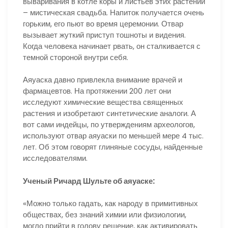
вываривания в котле коры и листьев этих растений
– мистическая свадьба. Напиток получается очень
горьким, его пьют во время церемонии. Отвар
вызывает жуткий приступ тошноты и видения.
Когда человека начинает рвать, он сталкивается с
темной стороной внутри себя.
Аяуаска давно привлекла внимание врачей и
фармацевтов. На протяжении 200 лет они
исследуют химические вещества священных
растения и изобретают синтетические аналоги. А
вот сами индейцы, по утверждениям археологов,
используют отвар аяуаски по меньшей мере 4 тыс.
лет. Об этом говорят глиняные сосуды, найденные
исследователями.
Ученый Ричард Шульте об аяуаске:
«Можно только гадать, как народу в примитивных
обществах, без знаний химии или физиологии,
могло прийти в голову решение, как активировать