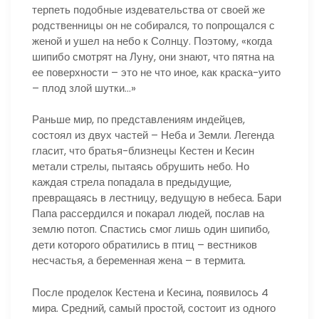
терпеть подобные издевательства от своей же
родственницы он не собирался, то попрощался с
женой и ушел на небо к Солнцу. Поэтому, «когда
шипибо смотрят на Луну, они знают, что пятна на
ее поверхности – это не что иное, как краска-уито
– плод злой шутки…»
Раньше мир, по представлениям индейцев,
состоял из двух частей – Неба и Земли. Легенда
гласит, что братья-близнецы Кестен и Кесин
метали стрелы, пытаясь обрушить небо. Но
каждая стрела попадала в предыдущие,
превращаясь в лестницу, ведущую в небеса. Бари
Папа рассердился и покарал людей, послав на
землю потоп. Спастись смог лишь один шипибо,
дети которого обратились в птиц – вестников
несчастья, а беременная жена – в термита.
После проделок Кестена и Кесина, появилось 4
мира. Средний, самый простой, состоит из одного