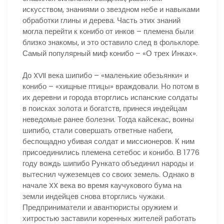
искусством, знаниями о звездном небе и навыками
обработки глины и дерева. Часть этих знаний
могла перейти к конибо от инков – племена были
близко знакомы, и это оставило след в фольклоре.
Самый популярный миф конибо – «О трех Инках».
До XVII века шипибо – «маленькие обезьянки» и
конибо – «хищные птицы» враждовали. Но потом в
их деревни и города вторглись испанские солдаты
в поисках золота и богатств, принеся индейцам
неведомые ранее болезни. Тогда кайсекас, воины
шипибо, стали совершать ответные набеги,
беспощадно убивая солдат и миссионеров. К ним
присоединились племена сетебос и конибо. В 1776
году вождь шипибо Рункато объединил народы и
вытеснил чужеземцев со своих земель. Однако в
начале XX века во время каучукового бума на
земли индейцев снова вторглись чужаки.
Предприниматели и авантюристы оружием и
хитростью заставили коренных жителей работать