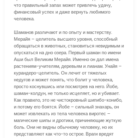
что правильный запах может привлечь удачу,
финансовый успех и даже вернуть любимого
человека.
Шаманов различают и по опыту и мастерству.
Мерайя – целитель высшего уровня, способный
обращаться в животных, становиться невидимым и
опускаться на дно озера. Первый шаман по имени
Аши был Великим Мерайя. Именно он дал имена
растениям-учителям, деревьям и лианам. Унайя –
курандеро-целитель. Он лечит от тяжелых
недугов и может понять, что болит у человека,
просто коснувшись или посмотрев на него. Йобе,
шаман-колдун, не только исцеляет, но и убивает.
Как правило, это не чистокровный шипибо-конибо,
и потому его боятся. Йобе – сильный знахарь, он
может извлекать из тела человека виротес –
магические шипы и дротики, причиняющие жуткую
боль. Они не видны обычному человеку, но их
представляют как что-то острое. Враги вредят