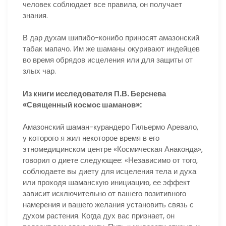
человек соблюдает все правила, он получает
знания.
В дар духам шипибо-конибо приносят амазонский
табак мапачо. Им же шаманы окуривают индейцев
во время обрядов исцеления или для защиты от
злых чар.
Из книги исследователя П.В. Берснева
«Священный космос шаманов»:
Амазонский шаман-курандеро Гильермо Аревало,
у которого я жил некоторое время в его
этномедицинском центре «Космическая Анаконда»,
говорил о диете следующее: «Независимо от того,
соблюдаете вы диету для исцеления тела и духа
или проходя шаманскую инициацию, ее эффект
зависит исключительно от вашего позитивного
намерения и вашего желания установить связь с
духом растения. Когда дух вас признает, он