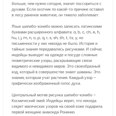
больше, чем нужно сегодня, значит поссориться с
духами. Если охотник по какой-то причине оставил
в лесу раненое животное, он тяжело заболевает.
Язык шипибо-конибо можно записать латинскими
буквами расширенного алфавита: a, b, c, ch, e, h,
hu, i, j, m, n, o, p, q, r, s, sh, s̈h, t, ts, y, но
письменности у них никогда не было. История и
тайные знания передавались рисунками. И сейчас
индейцы выводят на одежде и посуде сложные
геометрические узоры, раскрывающие связи
видимого и невидимого миров. Это своеобразный
код, который в совершенстве знают шаманы. Это
знания, которым учат растения. Каждый узор –
графически изображенный голос духа.
Центральный мотив рисунка шипибо-конибо –
Космический змей. Индейцы верят, что некогда
секрет магических узоров на своей коже подарила
первой женщине анаконда Ронинио.