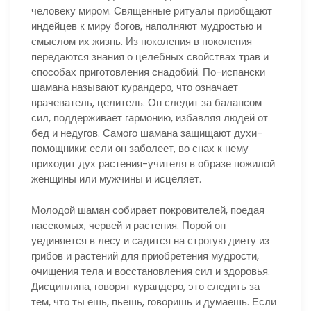
человеку миром. Священные ритуалы приобщают
индейцев к миру богов, наполняют мудростью и
смыслом их жизнь. Из поколения в поколения
передаются знания о целебных свойствах трав и
способах приготовления снадобий. По-испански
шамана называют курандеро, что означает
врачеватель, целитель. Он следит за балансом
сил, поддерживает гармонию, избавляя людей от
бед и недугов. Самого шамана защищают духи-
помощники: если он заболеет, во снах к нему
приходит дух растения-учителя в образе пожилой
женщины или мужчины и исцеляет.
Молодой шаман собирает покровителей, поедая
насекомых, червей и растения. Порой он
уединяется в лесу и садится на строгую диету из
грибов и растений для приобретения мудрости,
очищения тела и восстановления сил и здоровья.
Дисциплина, говорят курандеро, это следить за
тем, что ты ешь, пьешь, говоришь и думаешь. Если