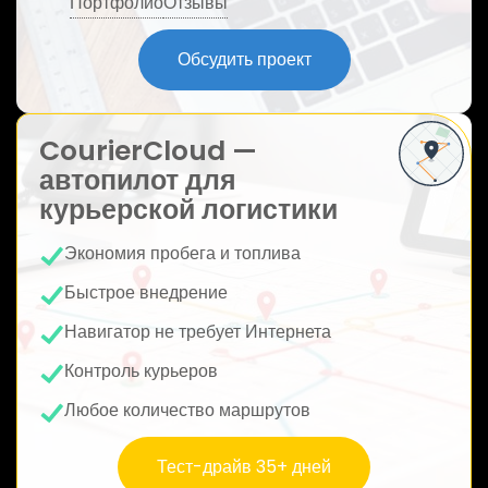
Портфолио
Отзывы
ю
Обсудить проект
CourierCloud —
автопилот для
курьерской логистики
Экономия пробега и топлива
Быстрое внедрение
Навигатор не требует Интернета
Контроль курьеров
Любое количество маршрутов
Тест-драйв 35+ дней