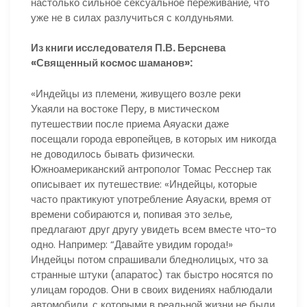
настолько сильное сексуальное переживание, что
уже не в силах разлучиться с колдуньями.
Из книги исследователя П.В. Берснева
«Священный космос шаманов»:
«Индейцы из племени, живущего возле реки
Укаяли на востоке Перу, в мистическом
путешествии после приема Аяуаски даже
посещали города европейцев, в которых им никогда
не доводилось бывать физически.
Южноамериканский антрополог Томас Ресснер так
описывает их путешествие: «Индейцы, которые
часто практикуют употребление Аяуаски, время от
времени собираются и, попивая это зелье,
предлагают друг другу увидеть всем вместе что-то
одно. Например: “Давайте увидим города!»
Индейцы потом спрашивали бледнолицых, что за
странные штуки (апаратос) так быстро носятся по
улицам городов. Они в своих видениях наблюдали
автомобили, с которыми в реальной жизни не были