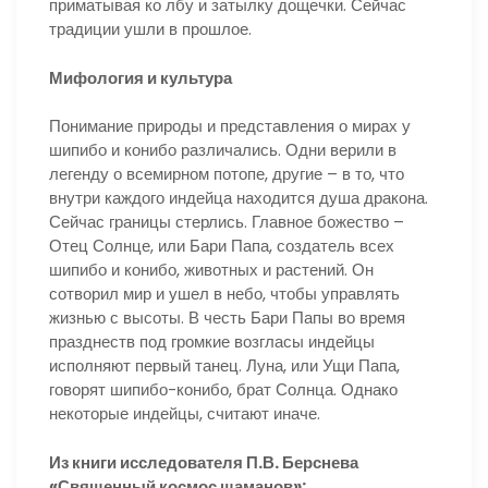
приматывая ко лбу и затылку дощечки. Сейчас
традиции ушли в прошлое.
Мифология и культура
Понимание природы и представления о мирах у
шипибо и конибо различались. Одни верили в
легенду о всемирном потопе, другие – в то, что
внутри каждого индейца находится душа дракона.
Сейчас границы стерлись. Главное божество –
Отец Солнце, или Бари Папа, создатель всех
шипибо и конибо, животных и растений. Он
сотворил мир и ушел в небо, чтобы управлять
жизнью с высоты. В честь Бари Папы во время
празднеств под громкие возгласы индейцы
исполняют первый танец. Луна, или Ущи Папа,
говорят шипибо-конибо, брат Солнца. Однако
некоторые индейцы, считают иначе.
Из книги исследователя П.В. Берснева
«Священный космос шаманов»: