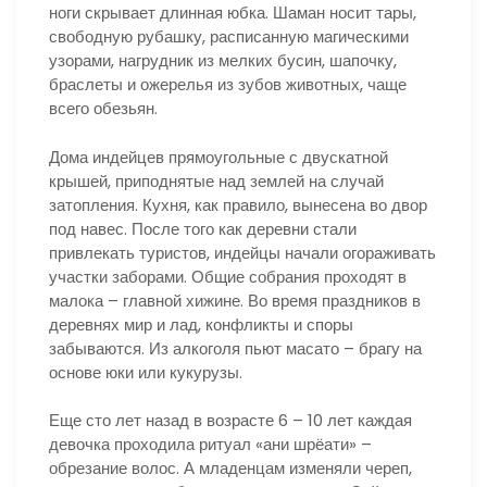
ноги скрывает длинная юбка. Шаман носит тары,
свободную рубашку, расписанную магическими
узорами, нагрудник из мелких бусин, шапочку,
браслеты и ожерелья из зубов животных, чаще
всего обезьян.
Дома индейцев прямоугольные с двускатной
крышей, приподнятые над землей на случай
затопления. Кухня, как правило, вынесена во двор
под навес. После того как деревни стали
привлекать туристов, индейцы начали огораживать
участки заборами. Общие собрания проходят в
малока – главной хижине. Во время праздников в
деревнях мир и лад, конфликты и споры
забываются. Из алкоголя пьют масато – брагу на
основе юки или кукурузы.
Еще сто лет назад в возрасте 6 – 10 лет каждая
девочка проходила ритуал «ани шрёати» –
обрезание волос. А младенцам изменяли череп,