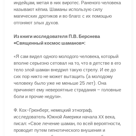
индейцам, метая в них виротес. Раненого человека
называют кёпиа. Шаманы использую силу
магических дротиков и во благо: с их помощью
отгоняют злых духов.
Из книги исследователя П.В. Берснева
«Священный космос шаманов»:
«Я сам видел одного молодого человека, который
вполне серьезно сетовал на то, что в детстве в его
тело злой шаман внедрил такую стрелу. И ее до
сих пор никто не может вытащить (а молодому
человеку было уже не меньше 25 лет). Она
причиняет ему невероятные страдания – головные
боли и прочие недуги».
Ф. Кох-Грюнберг, немецкий этнограф,
исследователь Южной Америки начала XX века,
писал: «Свое лечение шаман, по всей вероятности,
проводит путем гипнотического внушения и