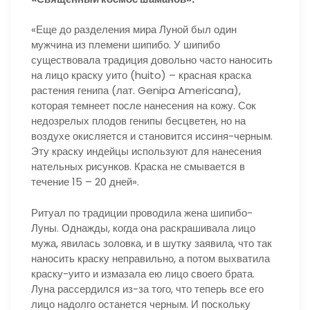
«Еще до разделения мира Луной был один
мужчина из племени шипибо. У шипибо
существовала традиция довольно часто наносить
на лицо краску уито (huito) – красная краска
растения генипа (лат. Genipa Americana),
которая темнеет после нанесения на кожу. Сок
недозрелых плодов генипы бесцветен, но на
воздухе окисляется и становится иссиня-черным.
Эту краску индейцы используют для нанесения
нательных рисунков. Краска не смывается в
течение 15 – 20 дней».
Ритуал по традиции проводила жена шипибо-
Луны. Однажды, когда она раскрашивала лицо
мужа, явилась золовка, и в шутку заявила, что так
наносить краску неправильно, а потом выхватила
краску-уито и измазала ею лицо своего брата.
Луна рассердился из-за того, что теперь все его
лицо надолго останется черным. И поскольку