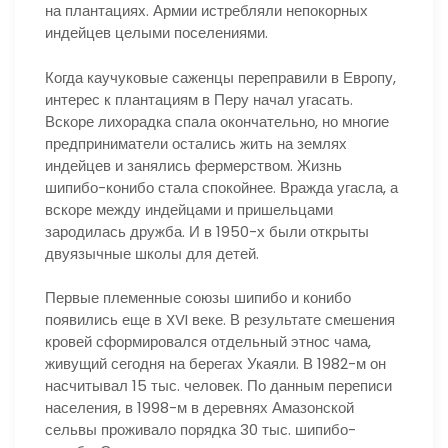
на плантациях. Армии истребляли непокорных
индейцев целыми поселениями.
Когда каучуковые саженцы переправили в Европу,
интерес к плантациям в Перу начал угасать.
Вскоре лихорадка спала окончательно, но многие
предприниматели остались жить на землях
индейцев и занялись фермерством. Жизнь
шипибо-конибо стала спокойнее. Вражда угасла, а
вскоре между индейцами и пришельцами
зародилась дружба. И в 1950-х были открыты
двуязычные школы для детей.
Первые племенные союзы шипибо и конибо
появились еще в XVI веке. В результате смешения
кровей сформировался отдельный этнос чама,
живущий сегодня на берегах Укаяли. В 1982-м он
насчитывал 15 тыс. человек. По данным переписи
населения, в 1998-м в деревнях Амазонской
сельвы проживало порядка 30 тыс. шипибо-