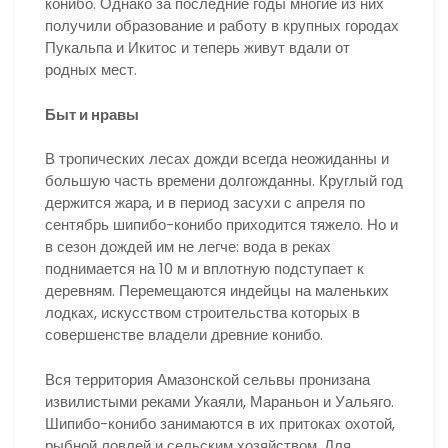
конибо. Однако за последние годы многие из них
получили образование и работу в крупных городах
Пукальпа и Икитос и теперь живут вдали от
родных мест.
Быт и нравы
В тропических лесах дожди всегда неожиданны и
большую часть времени долгожданны. Круглый год
держится жара, и в период засухи с апреля по
сентябрь шипибо-конибо приходится тяжело. Но и
в сезон дождей им не легче: вода в реках
поднимается на 10 м и вплотную подступает к
деревням. Перемещаются индейцы на маленьких
лодках, искусством строительства которых в
совершенстве владели древние конибо.
Вся территория Амазонской сельвы пронизана
извилистыми реками Укаяли, Мараньон и Уальяго.
Шипибо-конибо занимаются в их притоках охотой,
рыбной ловлей и сельским хозяйством. Для