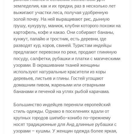
земледелия, как и их предки, раз в несколько лет
выжигают участки леса, получая удобренную
золой почву. На ней выращивают рис, дынную
грушу, кукурузу, маниок, клубни которого похожи на
картофель, кофе и какао. Они собирают бананы,
кунжут, папайю и тростник, есть деревни, где
разводят кур, коров, свиней. Туристам индейцы
предлагают перевозки по реке, продают глиняную
посуду, салфетки, рубашки и платки с магическими
узорами. В окрашивании тканей женщины
используют натуральные красители из коры
деревьев, листьев и глины. Гостей угощают
домашним пивом, жареными или отварными
бананами и печеной на углях рыбой карачама.
Большинство индейцев переняли европейский
стиль одежды. Однако в поселениях вдали от
крупных городов шипибо-конибо по-прежнему
носят традиционные для Анд длинные рубашки с
узорами – кушмы. У женщин одежда более яркая,