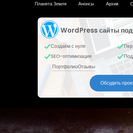
Планета Земля
Анонсы
Архив
О
WordPress сайты под
Создаём с нуля
Пер
SEO-оптимизация
Под
Портфолио
Отзывы
Обсудить прое