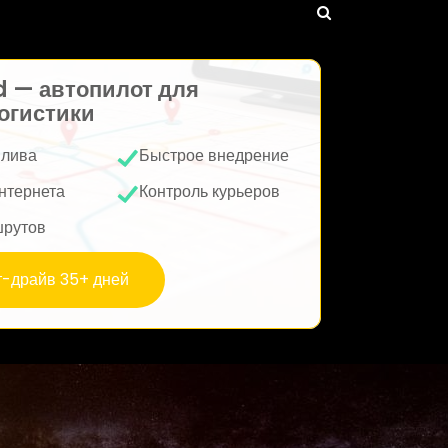
d — автопилот для
огистики
плива
Быстрое внедрение
нтернета
Контроль курьеров
шрутов
т-драйв 35+ дней