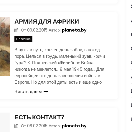
АРМИЯ ДЛЯ АФРИКИ
planeta.by
От
09.02.2015
Автор:
Полезное
В путь, в путь, кончен день забав, в поход
пора. Целься в грудь, маленький зуав, кричи
“ура”! К. Подревский «Филибер» Война
никогда не меняется… 8 мая 1945 года… Для
европейцев это день завершения войны в
Европе. Но для этой даты есть и еще одно
Читать далее
ЕСТЬ КОНТАКТ?
planeta.by
От
08.02.2015
Автор: