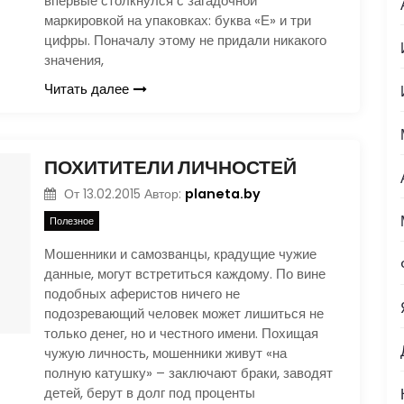
впервые столкнулся с загадочной
маркировкой на упаковках: буква «Е» и три
цифры. Поначалу этому не придали никакого
значения,
Читать далее
ПОХИТИТЕЛИ ЛИЧНОСТЕЙ
planeta.by
От
13.02.2015
Автор:
Полезное
Мошенники и самозванцы, крадущие чужие
данные, могут встретиться каждому. По вине
подобных аферистов ничего не
подозревающий человек может лишиться не
только денег, но и честного имени. Похищая
чужую личность, мошенники живут «на
полную катушку» – заключают браки, заводят
детей, берут в долг под проценты