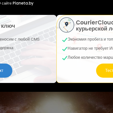
 сайте Planeta.by
CourierClou
 ключ
курьерской л
еносим с любой CMS
Экономия пробега и то
держка
Навигатор не требует И
Любое количество мар
кт
Тес