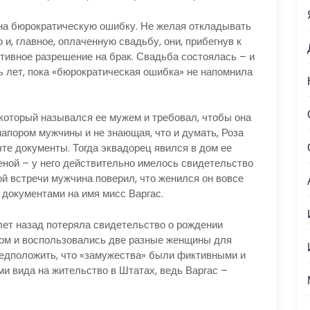
о на бюрократическую ошибку. Не желая откладывать
и, главное, оплаченную свадьбу, они, прибегнув к
тивное разрешение на брак. Свадьба состоялась – и
ь лет, пока «бюрократическая ошибка» не напомнила
 который назывался ее мужем и требовал, чтобы она
апором мужчины и не знающая, что и думать, Роза
те документы. Тогда эквадорец явился в дом ее
еной – у него действительно имелось свидетельство
ой встречи мужчина поверил, что женился он вовсе
с документами на имя мисс Варгас.
 лет назад потеряла свидетельство о рождении
нтом и воспользовались две разные женщины для
едположить, что «замужества» были фиктивными и
и вида на жительство в Штатах, ведь Варгас –