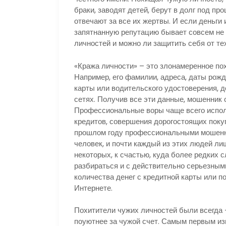
браки, заводят детей, берут в долг под п
отвечают за все их жертвы. И если деньги 
запятнанную репутацию бывает совсем не п
личностей и можно ли защитить себя от те
«Кража личности» – это злонамеренное п
Например, его фамилии, адреса, даты рожд
карты или водительского удостоверения, 
сетях. Получив все эти данные, мошенник 
Профессиональные воры чаще всего испол
кредитов, совершения дорогостоящих покуп
прошлом году профессиональными мошенни
человек, и почти каждый из этих людей ли
некоторых, к счастью, куда более редких 
разбираться и с действительно серьезными
количества денег с кредитной карты или п
Интернете.
Похитители чужих личностей были всегда –
поуютнее за чужой счет. Самым первым и