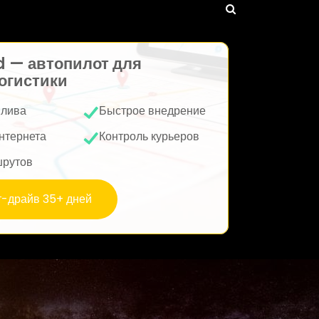
d — автопилот для
огистики
плива
Быстрое внедрение
нтернета
Контроль курьеров
шрутов
т-драйв 35+ дней