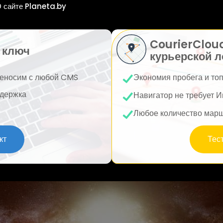
 сайте Planeta.by
CourierClou
 ключ
курьерской л
еносим с любой CMS
Экономия пробега и то
держка
Навигатор не требует И
Любое количество мар
кт
Тес