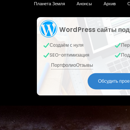
Планета Земля
Анонсы
Архив
О
WordPress сайты под
Создаём с нуля
Пер
SEO-оптимизация
Под
Портфолио
Отзывы
Обсудить прое