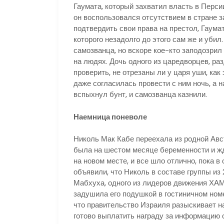
Гаумата, который захватил власть в Перси
он воспользовался отсутствием в стране з
подтвердить свои права на престол, Гаум
которого незадолго до этого сам же и убил
самозванца, но вскоре кое-кто заподозрил
на людях. Дочь одного из царедворцев, ра
проверить, не отрезаны ли у царя уши, как
даже согласилась провести с ним ночь, а н
вспыхнул бунт, и самозванца казнили.
Наемница поневоле
Николь Мак Кабе переехала из родной Авс
была на шестом месяце беременности и ж
на новом месте, и все шло отлично, пока в
объявили, что Николь в составе группы и
Мабхуха, одного из лидеров движения ХАМ
задушила его подушкой в гостиничном номе
что правительство Израиля разыскивает н
готово выплатить награду за информацию 