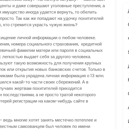
роценты и даже совершают уголовные преступления, а
и имущество иногда удается вернуть, то обелить
росто. Так как же попадают на удочку похитителей
х, кто стремится украсть чужую жизнь?
охищение личной информации о любом человеке.
ения, номера социального страхования, кредитной
девичьей фамилии матери или пароля в социальных
с легкостью выдает себя за другого человека.
ьзуют такую возможность для получения крупных
ок или открытия новых банковских счетов. Только в
ками была украдена личная информация о 13 млн.
шился какой-то части своих сбережений. А в
случаях жертвам похитителей приходится
 последствиями, а не просто тратой некоторого
отерей регистрации на каком-нибудь сайте в
 ведь многие хотят занять местечко потеплее и
звестным самозванцем был человек по имени