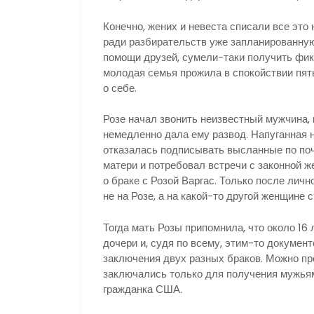
Конечно, жених и невеста списали все эт
ради разбирательств уже запланированную 
помощи друзей, сумели-таки получить фик
молодая семья прожила в спокойствии пят
о себе.
Розе начал звонить неизвестный мужчина,
немедленно дала ему развод. Напуганная н
отказалась подписывать высланные по поч
матери и потребовал встречи с законной ж
о браке с Розой Варгас. Только после личн
не на Розе, а на какой-то другой женщине 
Тогда мать Розы припомнила, что около 16
дочери и, судя по всему, этим-то докуме
заключения двух разных браков. Можно пр
заключались только для получения мужьям
гражданка США.