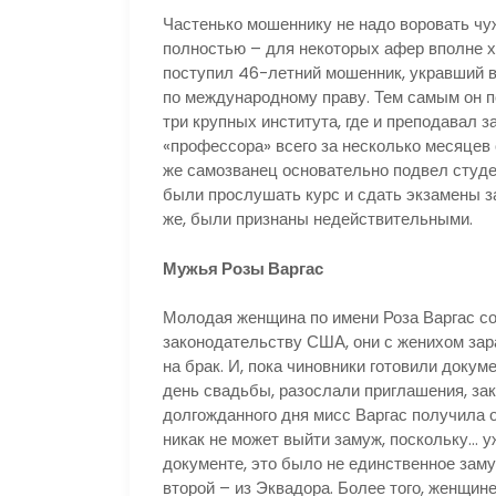
Частенько мошеннику не надо воровать чу
полностью – для некоторых афер вполне хв
поступил 46-летний мошенник, укравший в
по международному праву. Тем самым он п
три крупных института, где и преподавал 
«профессора» всего за несколько месяцев 
же самозванец основательно подвел студе
были прослушать курс и сдать экзамены з
же, были признаны недействительными.
Мужья Розы Варгас
Молодая женщина по имени Роза Варгас со
законодательству США, они с женихом зар
на брак. И, пока чиновники готовили доку
день свадьбы, разослали приглашения, за
долгожданного дня мисс Варгас получила 
никак не может выйти замуж, поскольку… у
документе, это было не единственное заму
второй – из Эквадора. Более того, женщине