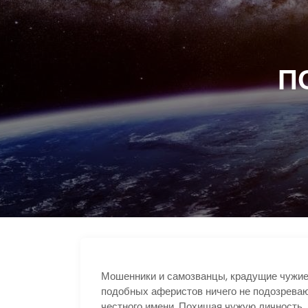
П
Мошенники и самозванцы, крадущие чужие 
подобных аферистов ничего не подозреваю
честного имени. Похищая чужую личность,