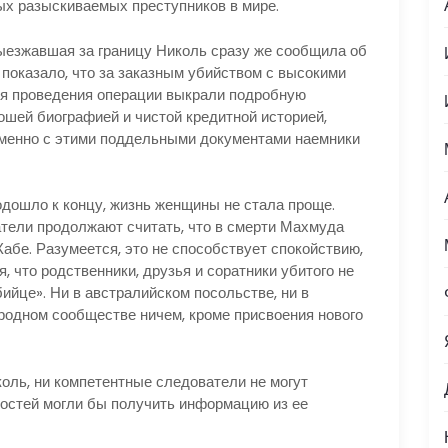
ых разыскиваемых преступников в мире.
ыезжавшая за границу Николь сразу же сообщила об
показало, что за заказным убийством с высокими
ля проведения операции выкрали подробную
ошей биографией и чистой кредитной историей,
Именно с этими поддельными документами наемники
одошло к концу, жизнь женщины не стала проще.
атели продолжают считать, что в смерти Махмуда
абе. Разумеется, это не способствует спокойствию,
, что родственники, друзья и соратники убитого не
ийце». Ни в австралийском посольстве, ни в
родном сообществе ничем, кроме присвоения нового
коль, ни компетентные следователи не могут
ностей могли бы получить информацию из ее