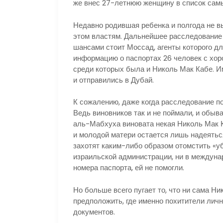
же внес 27-летнюю женщину в список сам
Недавно родившая ребенка и полгода не в
этом властям. Дальнейшее расследование 
шансами стоит Моссад, агенты которого д
информацию о паспортах 26 человек с хор
среди которых была и Николь Мак Кабе. 
и отправились в Дубай.
К сожалению, даже когда расследование п
Ведь виновников так и не поймали, и обыв
аль-Мабхуха виновата некая Николь Мак К
и молодой матери остается лишь надеяться
захотят каким-либо образом отомстить «уб
израильской администрации, ни в междуна
номера паспорта, ей не помогли.
Но больше всего пугает то, что ни сама Ни
предположить, где именно похитители лич
документов.