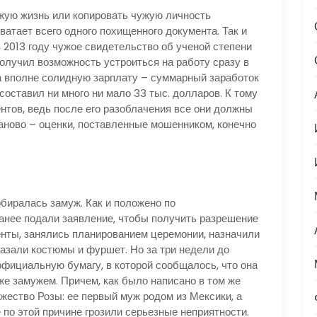
жую жизнь или копировать чужую личность
атает всего одного похищенного документа. Так и
 2013 году чужое свидетельство об ученой степени
олучил возможность устроиться на работу сразу в
за вполне солидную зарплату – суммарный заработок
составил ни много ни мало 33 тыс. долларов. К тому
нтов, ведь после его разоблачения все они должны
аново – оценки, поставленные мошенником, конечно
биралась замуж. Как и положено по
анее подали заявление, чтобы получить разрешение
менты, занялись планированием церемонии, назначили
казали костюмы и фуршет. Но за три недели до
официальную бумагу, в которой сообщалось, что она
же замужем. Причем, как было написано в том же
жество Розы: ее первый муж родом из Мексики, а
 по этой причине грозили серьезные неприятности.