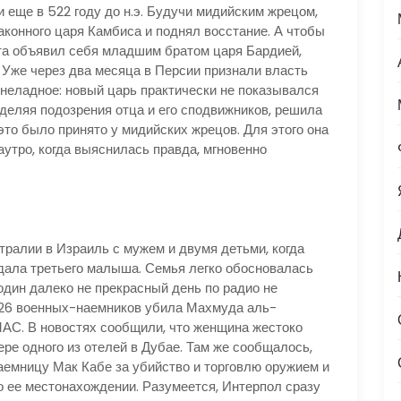
и еще в 522 году до н.э. Будучи мидийским жрецом,
аконного царя Камбиса и поднял восстание. А чтобы
ата объявил себя младшим братом царя Бардией,
. Уже через два месяца в Персии признали власть
 неладное: новый царь практически не показывался
зделяя подозрения отца и его сподвижников, решила
 это было принято у мидийских жрецов. Для этого она
аутро, когда выяснилась правда, мгновенно
тралии в Израиль с мужем и двумя детьми, когда
дала третьего малыша. Семья легко обосновалась
 один далеко не прекрасный день по радио не
з 26 военных-наемников убила Махмуда аль-
АС. В новостях сообщили, что женщина жестоко
ре одного из отелей в Дубае. Там же сообщалось,
аемницу Мак Кабе за убийство и торговлю оружием и
о ее местонахождении. Разумеется, Интерпол сразу