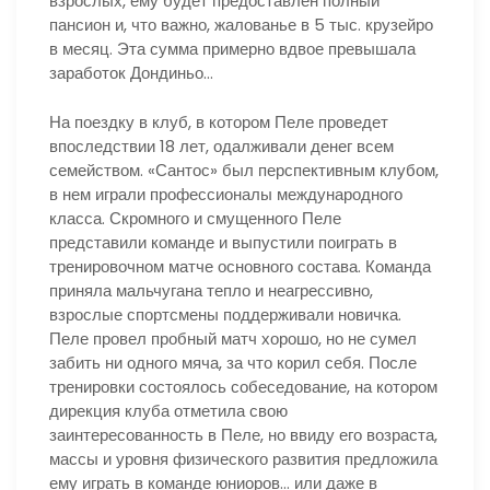
взрослых, ему будет предоставлен полный
пансион и, что важно, жалованье в 5 тыс. крузейро
в месяц. Эта сумма примерно вдвое превышала
заработок Дондиньо…
На поездку в клуб, в котором Пеле проведет
впоследствии 18 лет, одалживали денег всем
семейством. «Сантос» был перспективным клубом,
в нем играли профессионалы международного
класса. Скромного и смущенного Пеле
представили команде и выпустили поиграть в
тренировочном матче основного состава. Команда
приняла мальчугана тепло и неагрессивно,
взрослые спортсмены поддерживали новичка.
Пеле провел пробный матч хорошо, но не сумел
забить ни одного мяча, за что корил себя. После
тренировки состоялось собеседование, на котором
дирекция клуба отметила свою
заинтересованность в Пеле, но ввиду его возраста,
массы и уровня физического развития предложила
ему играть в команде юниоров… или даже в