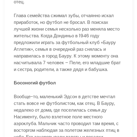
отец.
Глава семейства сжимал зубы, отчаянно искал
приработок, но футбол не бросал. В поисках
лучшей жизни семья несколько раз меняла место
жительства. Когда Дондиньо в 1946 году
предложили играть за футбольный клуб «Бауру
Атлетик», семья в очередной раз снялась и
направилась в город Бауру. К этому моменту она
насчитывала 7 человек – Пеле, его младшие брат
и сестра, родители, а также дядя и бабушка.
Босоногий футбол
Вообще-то, маленький Эдсон в детстве мечтал
стать вовсе не футболистом, как отец. В Бауру,
недалеко от дома, где поселилась семья ду
Насименту, было взлетное поле местного
аэроклуба. Мальчик часто проводил там время, с
восторгом наблюдая за полетом железных птиц в
небе. Его зачаровывали взлеты и посадки