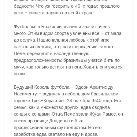
бедности. Что уж говорить о 40-х годах прошлого
века – нищета царила по всей стране.
Футбол же в Бразилии значил и значит очень
много. Этим видом спорта увлечены все – от мала
до велика. Национальная любовь к этой игре
настолько велика, что, по утверждению самого
Пеле, переходит в наследственную
предрасположенность: бразильцы учатся бить по
мячу, как только встают на ноги. Ходить они учатся
позже.
Будущий Король футбола – Эдсон Арантис ду
Насименту – родился в небольшом бразильском
городке Трес-Корасойнс 23 октября 1940 года. Его
семья, как и множество других, едва сводила
концы с концами. Отца Пеле звали Жуан Рамос, он
носил прозвище Дондиньо и был
профессиональным футболистом. Но его
заработка едва хватало на еду и дрова.