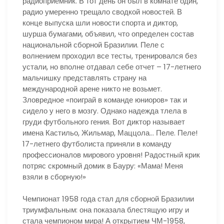
радиоприемник. В тот день он был в комнате один,
радио умеренно трещало сводкой новостей. В
конце выпуска шли новости спорта и диктор,
шурша бумагами, объявил, что определен состав
национальной сборной Бразилии. Пеле с
волнением проходил все тесты, тренировался без
устали, но вполне отдавал себе отчет – 17-летнего
мальчишку представлять страну на
международной арене никто не возьмет.
Зловредное «поиграй в команде юниоров» так и
сидело у него в мозгу. Однако надежда тлела в
груди футбольного гения. Вот диктор называет
имена Кастильо, Жильмар, Маццола… Пеле. Пеле!
17-летнего футболиста приняли в команду
профессионалов мирового уровня! Радостный крик
потряс скромный домик в Бауру: «Мама! Меня
взяли в сборную!»
Чемпионат 1958 года стал для сборной Бразилии
триумфальным: она показала блестящую игру и
стала чемпионом мира! А открытием ЧМ-1958,