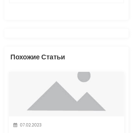
г
а
ц
и
Похожие Статьи
я
п
о
з
а
п
07.02.2023