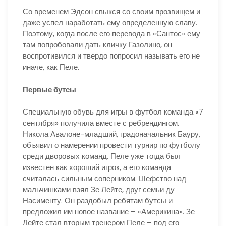
Со временем Эдсон свыкся со своим прозвищем и
даже успел наработать ему определенную славу.
Поэтому, когда после его перевода в «Сантос» ему
там попробовали дать кличку Газолино, он
воспротивился и твердо попросил называть его не
иначе, как Пеле.
Первые бутсы
Специальную обувь для игры в футбол команда «7
сентября» получила вместе с ребрендингом.
Никола Авалоне-младший, градоначальник Бауру,
объявил о намерении провести турнир по футболу
среди дворовых команд. Пеле уже тогда был
известен как хороший игрок, а его команда
считалась сильным соперником. Шефство над
мальчишками взял Зе Лейте, друг семьи ду
Насименту. Он раздобыл ребятам бутсы и
предложил им новое название – «Америкина». Зе
Лейте стал вторым тренером Пеле – под его