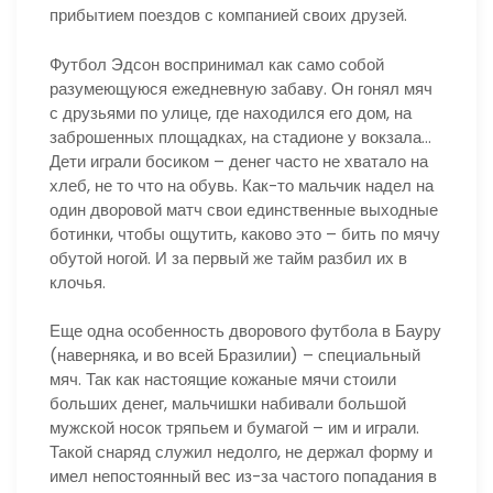
прибытием поездов с компанией своих друзей.
Футбол Эдсон воспринимал как само собой
разумеющуюся ежедневную забаву. Он гонял мяч
с друзьями по улице, где находился его дом, на
заброшенных площадках, на стадионе у вокзала…
Дети играли босиком – денег часто не хватало на
хлеб, не то что на обувь. Как-то мальчик надел на
один дворовой матч свои единственные выходные
ботинки, чтобы ощутить, каково это – бить по мячу
обутой ногой. И за первый же тайм разбил их в
клочья.
Еще одна особенность дворового футбола в Бауру
(наверняка, и во всей Бразилии) – специальный
мяч. Так как настоящие кожаные мячи стоили
больших денег, мальчишки набивали большой
мужской носок тряпьем и бумагой – им и играли.
Такой снаряд служил недолго, не держал форму и
имел непостоянный вес из-за частого попадания в