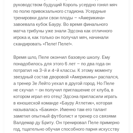
руководством будущий Король усердно гонял мяч
по полю привокзального стадиона. Усердные
тренировки дали свои плоды – «Америкина»
завоевала кубок Бауру. Во время финального
матча трибуны уже знали Эдсона как отличного
игрока и, как только он получал мяч, начинали
скандировать «Пеле! Пеле!».
Время шло, Пеле окончил базовую школу. Ему
понадобилось для этого 6 лет – по два года он
потратил на 3-й и 4-й классы. К этому моменту
звездный состав дворовой «Америкины» распался,
а тренер Зе Лейто уехал в другой город. Но Пеле
не скучал – он получил приглашение от клуба, в
котором играл его отец! Эдсона пригласили играть
в юношеской команде «Бауру Атлетик», которая
называлась «Бакино». Именно там его талант
заметил опытный футболист и тренер со связями
Валдемар ду Бриту. Он тренировал Пеле примерно
год, тщательно обучая способного парня искусству