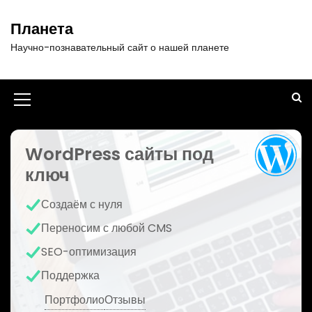
П
е
Планета
р
Научно-познавательный сайт о нашей планете
е
й
т
и
И
к
к
с
о
WordPress сайты под
о
д
ключ
н
е
р
к
Создаём с нуля
ж
а
и
Переносим с любой CMS
м
м
SEO-оптимизация
о
е
м
Поддержка
у
н
Портфолио
Отзывы