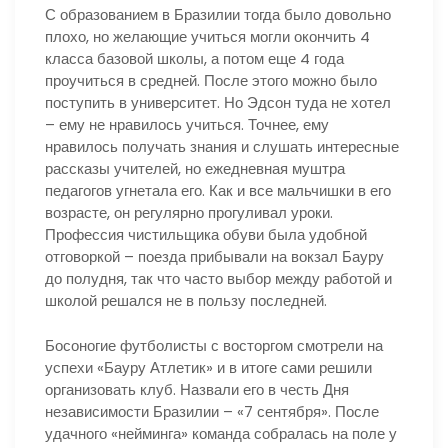
С образованием в Бразилии тогда было довольно
плохо, но желающие учиться могли окончить 4
класса базовой школы, а потом еще 4 года
проучиться в средней. После этого можно было
поступить в университет. Но Эдсон туда не хотел
– ему не нравилось учиться. Точнее, ему
нравилось получать знания и слушать интересные
рассказы учителей, но ежедневная муштра
педагогов угнетала его. Как и все мальчишки в его
возрасте, он регулярно прогуливал уроки.
Профессия чистильщика обуви была удобной
отговоркой – поезда прибывали на вокзал Бауру
до полудня, так что часто выбор между работой и
школой решался не в пользу последней.
Босоногие футболисты с восторгом смотрели на
успехи «Бауру Атлетик» и в итоге сами решили
организовать клуб. Назвали его в честь Дня
независимости Бразилии – «7 сентября». После
удачного «нейминга» команда собралась на поле у