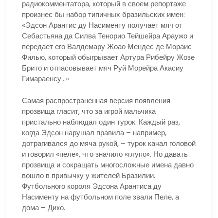
радиокомментатора, который в своем репортаже
произнес бы набор типичных бразильских имен:
«Эдсон Арантис ду Насименту получает мяч от
Себастьяна да Силва Тенорио Тейшейра Араужо и
передает его Валдемару Жоао Мендес де Мораис
Филью, который обыгрывает Артура Рибейру Жозе
Брито и отпасовывает мяч Руй Морейра Акасиу
Гимараенсу…»
Самая распространенная версия появления
прозвища гласит, что за игрой мальчика
пристально наблюдал один турок. Каждый раз,
когда Эдсон нарушал правила – например,
дотрагивался до мяча рукой, – турок качал головой
и говорил «пеле», что значило «глупо». Но давать
прозвища и сокращать многосложные имена давно
вошло в привычку у жителей Бразилии.
Футбольного короля Эдсона Арантиса ду
Насименту на футбольном поле звали Пеле, а
дома – Дико.