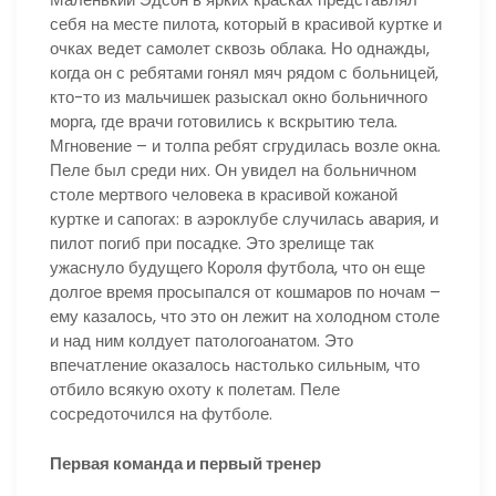
себя на месте пилота, который в красивой куртке и
очках ведет самолет сквозь облака. Но однажды,
когда он с ребятами гонял мяч рядом с больницей,
кто-то из мальчишек разыскал окно больничного
морга, где врачи готовились к вскрытию тела.
Мгновение – и толпа ребят сгрудилась возле окна.
Пеле был среди них. Он увидел на больничном
столе мертвого человека в красивой кожаной
куртке и сапогах: в аэроклубе случилась авария, и
пилот погиб при посадке. Это зрелище так
ужаснуло будущего Короля футбола, что он еще
долгое время просыпался от кошмаров по ночам –
ему казалось, что это он лежит на холодном столе
и над ним колдует патологоанатом. Это
впечатление оказалось настолько сильным, что
отбило всякую охоту к полетам. Пеле
сосредоточился на футболе.
Первая команда и первый тренер