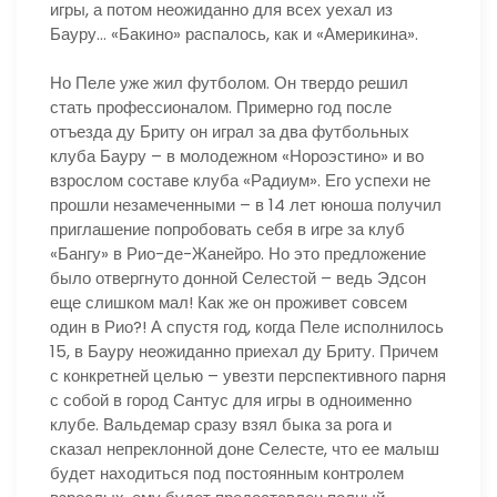
игры, а потом неожиданно для всех уехал из
Бауру… «Бакино» распалось, как и «Америкина».
Но Пеле уже жил футболом. Он твердо решил
стать профессионалом. Примерно год после
отъезда ду Бриту он играл за два футбольных
клуба Бауру – в молодежном «Нороэстино» и во
взрослом составе клуба «Радиум». Его успехи не
прошли незамеченными – в 14 лет юноша получил
приглашение попробовать себя в игре за клуб
«Бангу» в Рио-де-Жанейро. Но это предложение
было отвергнуто донной Селестой – ведь Эдсон
еще слишком мал! Как же он проживет совсем
один в Рио?! А спустя год, когда Пеле исполнилось
15, в Бауру неожиданно приехал ду Бриту. Причем
с конкретней целью – увезти перспективного парня
с собой в город Сантус для игры в одноименно
клубе. Вальдемар сразу взял быка за рога и
сказал непреклонной доне Селесте, что ее малыш
будет находиться под постоянным контролем