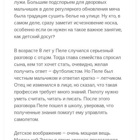
лужи. Большим подспорьем для дворовых
мальчишек в деле регулярного обновления мяча
была традиция сушить белье на улице. Ну кто, в
самом деле, сразу заметит исчезновение носка,
особенно если он нужен на такое важное занятие,
как детский досуг?
В возрасте 8 лет у Пеле случился серьезный
разговор с отцом. Тогда глава семейства спросил
сына, кем тот хочет стать, очевидно, желая
получить ответ – футболистом. Но Пеле был
честным мальчиком и ответил кратко – летчиком.
Отец не изменился в лице, но сказал, что такая
профессия требует много знаний. Пилоту нужно
уметь считать, читать и писать. После этого
разговора Пеле пошел в школу, уверовав, что
полученные знания помогут ему управлять
самолетом.
Детское воображение – очень мощная вещь.
Маленький Эдсон в ярких красках представлял