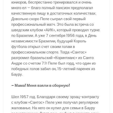
юниоров, беспрестанно тренировался и очень
много ел – благо полный пансион предполагал
качественную пищу в достаточных количествах.
Довольно скоро Пеле сыграл свой первый
профессиональный матч. Это была встреча со
шведским клубом «АИК», который проводил турне
по Бразилии. А уже 7 сентября 1956 года, в День
независимости Бразилии, будущий Король
футбола открыл счет своим голам в
профессиональном спорте. Тогда «Сантос»
разгромил бразильский «Коринтианс» из Санто
Андре со счетом 7:1! Пеле был горд, что один из
победных голов забил он, 15-летний паренек из
Бауру.
– Мама! Меня взяли в сборную!
Шел 1957 год. Благодаря своему эрзац-контракту
с клубом «Сантос» Пеле уже получал регулярное
жалованье. На него он купил для семьи в Бауру