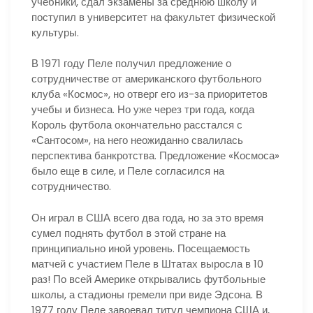
учебники, сдал экзамены за среднюю школу и
поступил в университет на факультет физической
культуры.
В 1971 году Пеле получил предложение о
сотрудничестве от американского футбольного
клуба «Космос», но отверг его из-за приоритетов
учебы и бизнеса. Но уже через три года, когда
Король футбола окончательно расстался с
«Сантосом», на него неожиданно свалилась
перспектива банкротства. Предложение «Космоса»
было еще в силе, и Пеле согласился на
сотрудничество.
Он играл в США всего два года, но за это время
сумел поднять футбол в этой стране на
принципиально иной уровень. Посещаемость
матчей с участием Пеле в Штатах выросла в 10
раз! По всей Америке открывались футбольные
школы, а стадионы гремели при виде Эдсона. В
1977 году Пеле завоевал титул чемпиона США и,