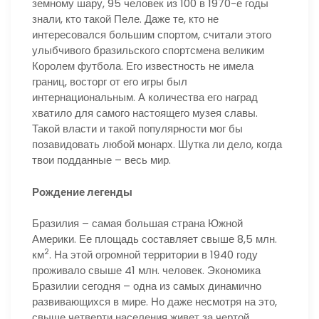
земному шару, 95 человек из 100 в 1970-е годы
знали, кто такой Пеле. Даже те, кто не
интересовался большим спортом, считали этого
улыбчивого бразильского спортсмена великим
Королем футбола. Его известность не имела
границ, восторг от его игры был
интернациональным. А количества его наград
хватило для самого настоящего музея славы.
Такой власти и такой популярности мог бы
позавидовать любой монарх. Шутка ли дело, когда
твои подданные – весь мир.
Рождение легенды
Бразилия – самая большая страна Южной
Америки. Ее площадь составляет свыше 8,5 млн.
2
км
. На этой огромной территории в 1940 году
проживало свыше 41 млн. человек. Экономика
Бразилии сегодня – одна из самых динамично
развивающихся в мире. Но даже несмотря на это,
свыше четверти населения живет за чертой