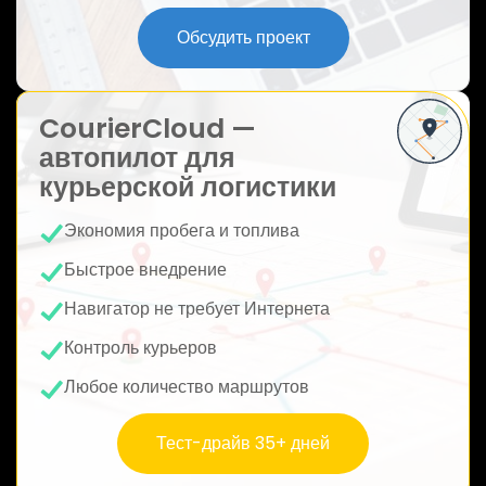
ю
Обсудить проект
CourierCloud —
автопилот для
курьерской логистики
Экономия пробега и топлива
Быстрое внедрение
Навигатор не требует Интернета
Контроль курьеров
Любое количество маршрутов
Тест-драйв 35+ дней