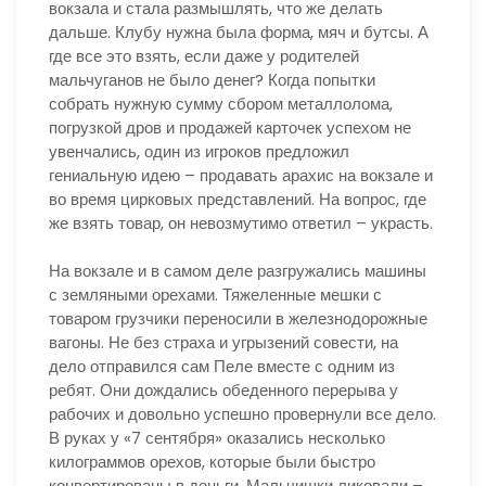
вокзала и стала размышлять, что же делать
дальше. Клубу нужна была форма, мяч и бутсы. А
где все это взять, если даже у родителей
мальчуганов не было денег? Когда попытки
собрать нужную сумму сбором металлолома,
погрузкой дров и продажей карточек успехом не
увенчались, один из игроков предложил
гениальную идею – продавать арахис на вокзале и
во время цирковых представлений. На вопрос, где
же взять товар, он невозмутимо ответил – украсть.
На вокзале и в самом деле разгружались машины
с земляными орехами. Тяжеленные мешки с
товаром грузчики переносили в железнодорожные
вагоны. Не без страха и угрызений совести, на
дело отправился сам Пеле вместе с одним из
ребят. Они дождались обеденного перерыва у
рабочих и довольно успешно провернули все дело.
В руках у «7 сентября» оказались несколько
килограммов орехов, которые были быстро
конвертированы в деньги. Мальчишки ликовали –