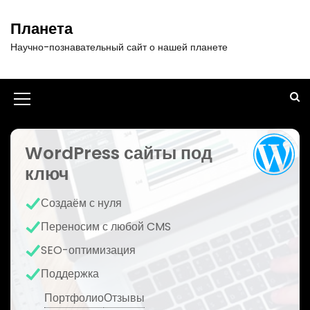
П
е
Планета
р
Научно-познавательный сайт о нашей планете
е
й
т
и
И
к
к
с
о
WordPress сайты под
о
д
ключ
н
е
р
к
Создаём с нуля
ж
а
и
Переносим с любой CMS
м
м
SEO-оптимизация
о
е
м
Поддержка
у
н
Портфолио
Отзывы