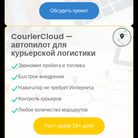
ю
Обсудить проект
CourierCloud —
автопилот для
курьерской логистики
Экономия пробега и топлива
Быстрое внедрение
Навигатор не требует Интернета
Контроль курьеров
Любое количество маршрутов
Тест-драйв 35+ дней