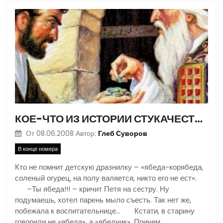
КОЕ-ЧТО ИЗ ИСТОРИИ СТУКАЧЕСТВА. ЧАСТЬ 2
Глеб Суворов
От
08.06.2008
Автор:
В конце номера
Кто не помнит детскую дразнилку – «ябеда-корябеда,
соленый огурец, на полу валяется, никто его не ест».
–Ты ябеда!!! – кричит Петя на сестру. Ну
подумаешь, хотел парень мыло съесть. Так нет же,
побежала к воспитательнице… Кстати, в старину
говорили не «ябеда», а «ябедник». Причем