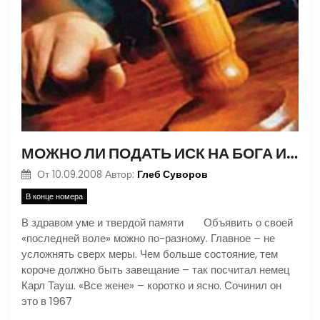
МОЖНО ЛИ ПОДАТЬ ИСК НА БОГА И КАК ОТСУДИТЬ 5 МИЛЛИОНОВ ДОЛЛАРОВ У САМОГО СЕБЯ?
Глеб Суворов
От
10.09.2008
Автор:
В конце номера
В здравом уме и твердой памяти Объявить о своей
«последней воле» можно по-разному. Главное – не
усложнять сверх меры. Чем больше состояние, тем
короче должно быть завещание – так посчитал немец
Карл Тауш. «Все жене» – коротко и ясно. Сочинил он
это в 1967