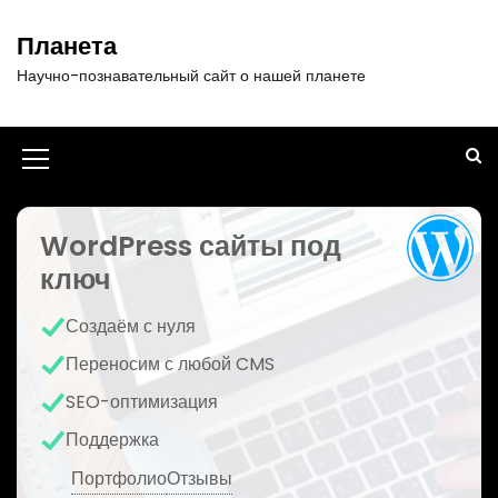
П
е
Планета
р
Научно-познавательный сайт о нашей планете
е
й
т
и
И
к
к
с
о
WordPress сайты под
о
д
ключ
н
е
р
к
Создаём с нуля
ж
а
и
Переносим с любой CMS
м
м
SEO-оптимизация
о
е
м
Поддержка
у
н
Портфолио
Отзывы