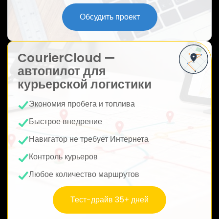
ю
Обсудить проект
CourierCloud —
автопилот для
курьерской логистики
Экономия пробега и топлива
Быстрое внедрение
Навигатор не требует Интернета
Контроль курьеров
Любое количество маршрутов
Тест-драйв 35+ дней