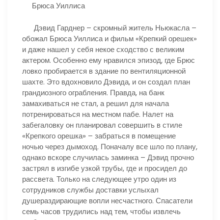
Брюса Уиллиса
Дэвид Гарднер – скромный житель Ньюкасла –
обожал Брюса Уиллиса и фильм «Крепкий орешек»
и даже нашел у себя некое сходство с великим
актером. Особенно ему нравился эпизод, где Брюс
ловко пробирается в здание по вентиляционной
шахте. Это вдохновило Дэвида, и он создал план
грандиозного ограбления. Правда, на банк
замахиваться не стал, а решил для начала
потренироваться на местном пабе. Налет на
забегаловку он планировал совершить в стиле
«Крепкого орешка» – забраться в помещение
ночью через дымоход. Поначалу все шло по плану,
однако вскоре случилась заминка – Дэвид прочно
застрял в изгибе узкой трубы, где и просидел до
рассвета. Только на следующее утро один из
сотрудников службы доставки услыхал
душераздирающие вопли несчастного. Спасатели
семь часов трудились над тем, чтобы извлечь