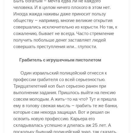
Быть богатым – мечта едва ли не каждого
человека. И в целом ничего плохого в этом нет.
Иногда жажда наживы даже приносит пользу
обществу – например, многие великие открытия
совершались исключительно из корысти. Но так, к
сожалению, бывает не всегда. Часто стремление
получить побольше денег заставляет людей
совершать преступления или… глупости.
Грабитель с игрушечным пистолетом
Один израильский полицейский отнесся к
профессии грабителя со всей серьезностью.
Тридцатилетний коп был серьезно ранен при
выполнении задания. Пришлось выйти на пенсию
совсем молодым. А жить-то на что? Тут и пришла
ему в голову свежая мысль – грабить те же банки,
которые сам некогда защищал. Вот и решил он
освоить новую профессию. Карьера его
складывалась успешно и длилась аж 25 лет. А
поскольку бывший полицейский знал, так сказать,