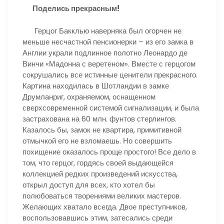
Поделись прекрасным!
Герцог Бакклью наверняка был огорчен не
меньше несчастной пенсионерки – из его замка в
Англии украли подлинное полотно Леонардо де
Винчи «Мадонна с веретеном». Вместе с герцогом
сокрушались все истинные ценители прекрасного.
Картина находилась в Шотландии в замке
Друмланриг, охраняемом, оснащенном
сверхсовременной системой сигнализации, и была
застрахована на 60 млн. фунтов стерлингов.
Казалось бы, замок не квартира, примитивной
отмычкой его не взломаешь. Но совершить
похищение оказалось проще простого! Все дело в
том, что герцог, гордясь своей выдающейся
коллекцией редких произведений искусства,
открыл доступ для всех, кто хотел бы
полюбоваться творениями великих мастеров.
Желающих хватало всегда. Двое преступников,
воспользовавшись этим, затесались среди