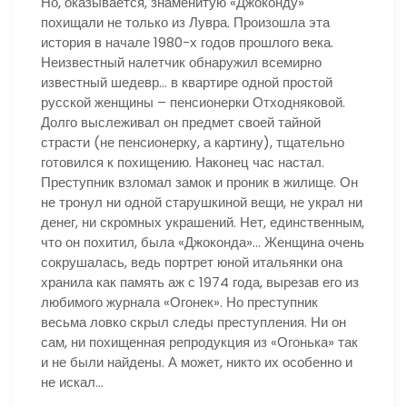
Но, оказывается, знаменитую «Джоконду»
похищали не только из Лувра. Произошла эта
история в начале 1980-х годов прошлого века.
Неизвестный налетчик обнаружил всемирно
известный шедевр… в квартире одной простой
русской женщины – пенсионерки Отходняковой.
Долго выслеживал он предмет своей тайной
страсти (не пенсионерку, а картину), тщательно
готовился к похищению. Наконец час настал.
Преступник взломал замок и проник в жилище. Он
не тронул ни одной старушкиной вещи, не украл ни
денег, ни скромных украшений. Нет, единственным,
что он похитил, была «Джоконда»… Женщина очень
сокрушалась, ведь портрет юной итальянки она
хранила как память аж с 1974 года, вырезав его из
любимого журнала «Огонек». Но преступник
весьма ловко скрыл следы преступления. Ни он
сам, ни похищенная репродукция из «Огонька» так
и не были найдены. А может, никто их особенно и
не искал…