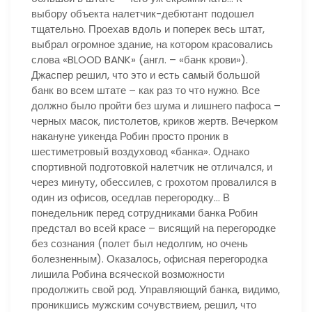
выбору объекта налетчик-дебютант подошел
тщательно. Проехав вдоль и поперек весь штат,
выбрал огромное здание, на котором красовались
слова «BLOOD BANK» (англ. – «банк крови»).
Джаспер решил, что это и есть самый большой
банк во всем штате – как раз то что нужно. Все
должно было пройти без шума и лишнего пафоса –
черных масок, пистолетов, криков жертв. Вечерком
накануне уикенда Робин просто проник в
шестиметровый воздуховод «банка». Однако
спортивной подготовкой налетчик не отличался, и
через минуту, обессилев, с грохотом провалился в
один из офисов, оседлав перегородку… В
понедельник перед сотрудниками банка Робин
предстал во всей красе – висящий на перегородке
без сознания (полет был недолгим, но очень
болезненным). Оказалось, офисная перегородка
лишила Робина всяческой возможности
продолжить свой род. Управляющий банка, видимо,
проникшись мужским сочувствием, решил, что