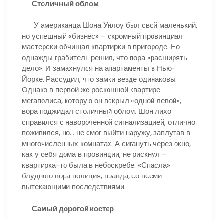
Столичный облом
У американца Шона Уилоу был свой маленький,
но успешный «бизнес» – скромный провинциал
мастерски обчищал квартирки в пригороде. Но
однажды грабитель решил, что пора «расширять
дело». И замахнулся на апартаменты в Нью-
Йорке. Рассудил, что замки везде одинаковы.
Однако в первой же роскошной квартире
мегаполиса, которую он вскрыл «одной левой»,
вора поджидал столичный облом. Шон лихо
справился с навороченной сигнализацией, отлично
поживился, но… не смог выйти наружу, заплутав в
многочисленных комнатах. А сигануть через окно,
как у себя дома в провинции, не рискнул –
квартирка-то была в небоскребе. «Спасла»
блудного вора полиция, правда, со всеми
вытекающими последствиями.
Самый дорогой костер