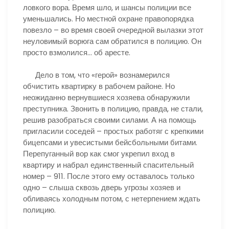
ловкого вора. Время шло, и шансы полиции все
уменьшались. Но местной охране правопорядка
повезло – во время своей очередной вылазки этот
неуловимый ворюга сам обратился в полицию. Он
просто взмолился… об аресте.
Дело в том, что «герой» вознамерился
обчистить квартирку в рабочем районе. Но
неожиданно вернувшиеся хозяева обнаружили
преступника. Звонить в полицию, правда, не стали,
решив разобраться своими силами. А на помощь
пригласили соседей – простых работяг с крепкими
бицепсами и увесистыми бейсбольными битами.
Перепуганный вор как смог укрепил вход в
квартиру и набрал единственный спасительный
номер – 911. После этого ему оставалось только
одно – слыша сквозь дверь угрозы хозяев и
обливаясь холодным потом, с нетерпением ждать
полицию.