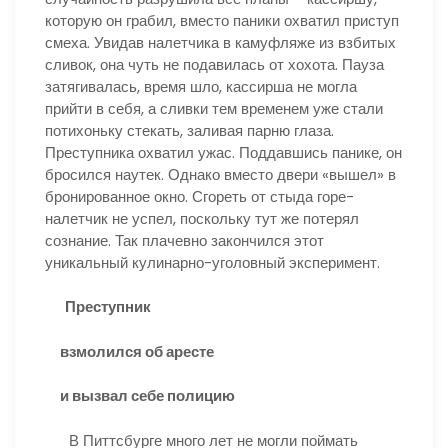
которую он грабил, вместо паники охватил приступ
смеха. Увидав налетчика в камуфляже из взбитых
сливок, она чуть не подавилась от хохота. Пауза
затягивалась, время шло, кассирша не могла
прийти в себя, а сливки тем временем уже стали
потихоньку стекать, заливая парню глаза.
Преступника охватил ужас. Поддавшись панике, он
бросился наутек. Однако вместо двери «вышел» в
бронированное окно. Сгореть от стыда горе-
налетчик не успел, поскольку тут же потерял
сознание. Так плачевно закончился этот
уникальный кулинарно-уголовный эксперимент.
Преступник
взмолился об аресте
и вызвал себе полицию
В Питтсбурге много лет не могли поймать