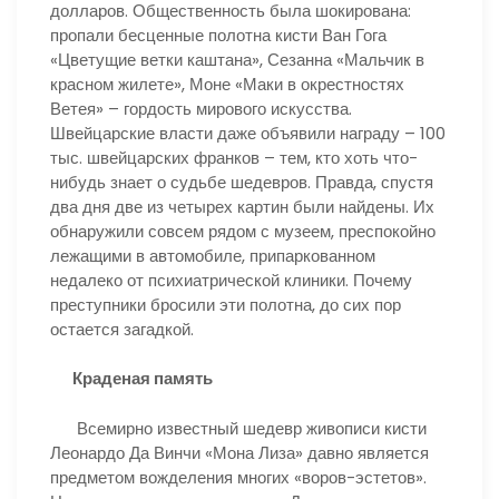
долларов. Общественность была шокирована:
пропали бесценные полотна кисти Ван Гога
«Цветущие ветки каштана», Сезанна «Мальчик в
красном жилете», Моне «Маки в окрестностях
Ветея» – гордость мирового искусства.
Швейцарские власти даже объявили награду – 100
тыс. швейцарских франков – тем, кто хоть что-
нибудь знает о судьбе шедевров. Правда, спустя
два дня две из четырех картин были найдены. Их
обнаружили совсем рядом с музеем, преспокойно
лежащими в автомобиле, припаркованном
недалеко от психиатрической клиники. Почему
преступники бросили эти полотна, до сих пор
остается загадкой.
Краденая память
Всемирно известный шедевр живописи кисти
Леонардо Да Винчи «Мона Лиза» давно является
предметом вожделения многих «воров-эстетов».