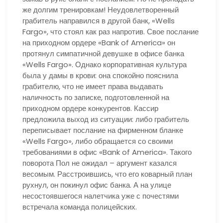
же долгим тренировкам! Неудовлетворенный
грабитель направился в другой банк, «Wells
Fargo», что стоял как раз напротив. Свое послание
на приходном ордере «Bank of America» он
протянул симпатичной девушке в офисе банка
«Wells Fargo». Однако корпоративная культура
была у дамы в крови: она спокойно пояснила
грабителю, что не имеет права выдавать
наличность по записке, подготовленной на
приходном ордере конкурентов. Кассир
предложила выход из ситуации: либо грабитель
переписывает послание на фирменном бланке
«Wells Fargo», либо обращается со своими
требованиями в офис «Bank of America». Такого
поворота Пол не ожидал – аргумент казался
весомым. Расстроившись, что его коварный план
рухнул, он покинул офис банка. А на улице
несостоявшегося налетчика уже с почестями
встречала команда полицейских.