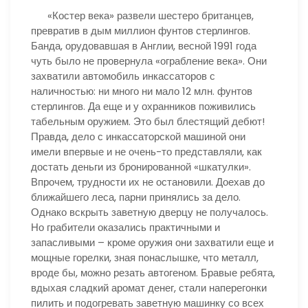
«Костер века» развели шестеро британцев,
превратив в дым миллион фунтов стерлингов.
Банда, орудовавшая в Англии, весной 1991 года
чуть было не провернула «ограбление века». Они
захватили автомобиль инкассаторов с
наличностью: ни много ни мало 12 млн. фунтов
стерлингов. Да еще и у охранников поживились
табельным оружием. Это был блестящий дебют!
Правда, дело с инкассаторской машиной они
имели впервые и не очень-то представляли, как
достать деньги из бронированной «шкатулки».
Впрочем, трудности их не остановили. Доехав до
ближайшего леса, парни принялись за дело.
Однако вскрыть заветную дверцу не получалось.
Но грабители оказались практичными и
запасливыми – кроме оружия они захватили еще и
мощные горелки, зная понаслышке, что металл,
вроде бы, можно резать автогеном. Бравые ребята,
вдыхая сладкий аромат денег, стали наперегонки
пилить и подогревать заветную машинку со всех