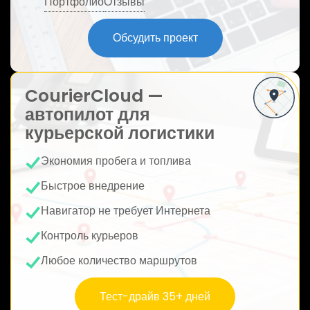
Портфолио
Отзывы
ю
Обсудить проект
CourierCloud —
автопилот для
курьерской логистики
Экономия пробега и топлива
Быстрое внедрение
Навигатор не требует Интернета
Контроль курьеров
Любое количество маршрутов
Тест-драйв 35+ дней