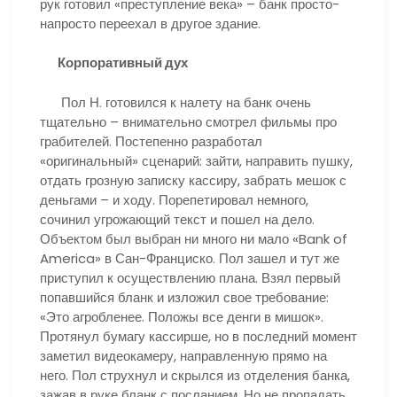
рук готовил «преступление века» – банк просто-
напросто переехал в другое здание.
Корпоративный дух
Пол Н. готовился к налету на банк очень
тщательно – внимательно смотрел фильмы про
грабителей. Постепенно разработал
«оригинальный» сценарий: зайти, направить пушку,
отдать грозную записку кассиру, забрать мешок с
деньгами – и ходу. Порепетировал немного,
сочинил угрожающий текст и пошел на дело.
Объектом был выбран ни много ни мало «Bank of
America» в Сан-Франциско. Пол зашел и тут же
приступил к осуществлению плана. Взял первый
попавшийся бланк и изложил свое требование:
«Это агробленее. Положы все денги в мишок».
Протянул бумагу кассирше, но в последний момент
заметил видеокамеру, направленную прямо на
него. Пол струхнул и скрылся из отделения банка,
зажав в руке бланк с посланием. Но не пропадать