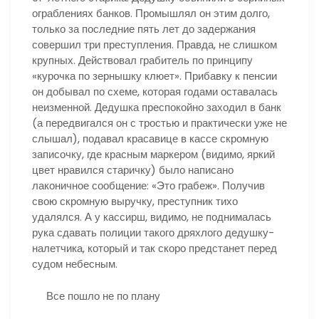
ограблениях банков. Промышлял он этим долго,
только за последние пять лет до задержания
совершил три преступления. Правда, не слишком
крупных. Действовал грабитель по принципу
«курочка по зернышку клюет». Прибавку к пенсии
он добывал по схеме, которая годами оставалась
неизменной. Дедушка преспокойно заходил в банк
(а передвигался он с тростью и практически уже не
слышал), подавал красавице в кассе скромную
записочку, где красным маркером (видимо, яркий
цвет нравился старичку) было написано
лаконичное сообщение: «Это грабеж». Получив
свою скромную выручку, преступник тихо
удалялся. А у кассирш, видимо, не поднималась
рука сдавать полиции такого дряхлого дедушку-
налетчика, который и так скоро предстанет перед
судом небесным.
Все пошло не по плану