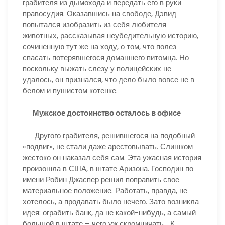
грабителя из дымохода и передать его в руки
правосудия. Оказавшись на свободе, Дэвид
попытался изобразить из себя любителя
животных, рассказывая неубедительную историю,
сочиненную тут же на ходу, о том, что полез
спасать потерявшегося домашнего питомца. Но
поскольку выжать слезу у полицейских не
удалось, он признался, что дело было вовсе не в
белом и пушистом котенке.
Мужское достоинство осталось в офисе
Другого грабителя, решившегося на подобный
«подвиг», не стали даже арестовывать. Слишком
жестоко он наказал себя сам. Эта ужасная история
произошла в США, в штате Аризона. Господин по
имени Робин Джаспер решил поправить свое
материальное положение. Работать, правда, не
хотелось, а продавать было нечего. Зато возникла
идея: ограбить банк, да не какой-нибудь, а самый
большой в штате – чего уж скромничать… К