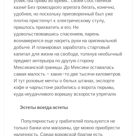
убийства прямо во время… своей собственной
казни! Без громоздкого агрегата бегать, конечно,
удобнее, но поскольку приговоренный был уже
плотно пристегнут к электрическому стулу,
пришлось прихватить и его. Не
удовольствовавшись спасением, парень
вознамерился еще нагреть руки на оригинальной
добыче. И планировал заработать стартовый
капитал для жизни на свободе, толкнув необычный
предмет интерьера по другую сторону
Мексиканской границы. До Мексики оставалась
самая малость – каких-то две тысячи километров.
И тут розовые мечты о белых штанах, экспорте
кофе и чарльстоне разбились о ворота тюрьмы,
куда неудачливого воришку вскорости упрятали.
Эстеты всегда эстеты
Популярностью у грабителей пользуются не
только банки или магазины, где можно приобрести
наличность. Среди воровской братии есть