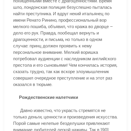
похищенными вместе с драгоценностями. Время
шло, лондонская полиция безуспешно пыталась
найти преступника. И вдруг некий итальянец по
имени Ренато Ринино, профессиональный вор
мелкого пошиба, объявил, что кража во дворце –
дело его рук. Правда, пообещал вернуть и
драгоценности, и письма, но только в одном
случае: принц должен проявить к нему
персональное внимание. Мелкий воришка
потребовал аудиенции с наследником английского
престола и его сыновьями! Чем кончилась история,
сказать трудно, так как вскоре злоумышленник
совершил очередное преступление и на этот раз
оказался в тюрьме.
Рождественские налетчики
Давно известно, что украсть стремятся не
только деньги, ценности и произведения искусства.
Порой самые нелепые безделушки привлекают
внимание любителей легкой наживы. Так в 1901