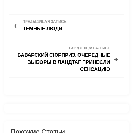
Н
ПРЕДЫДУЩАЯ ЗАПИСЬ
ТЕМНЫЕ ЛЮДИ
а
в
СЛЕДУЮЩАЯ ЗАПИСЬ
БАВАРСКИЙ СЮРПРИЗ. ОЧЕРЕДНЫЕ
и
ВЫБОРЫ В ЛАНДТАГ ПРИНЕСЛИ
СЕНСАЦИЮ
г
а
ц
и
я
Похожие Статьи