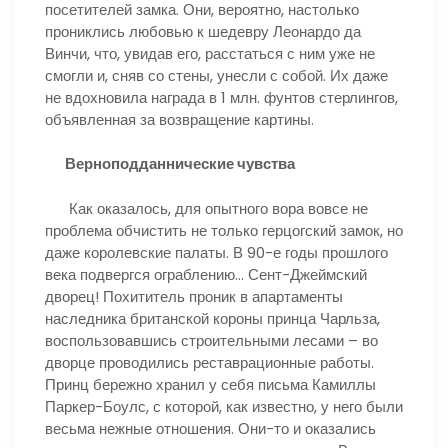
посетителей замка. Они, вероятно, настолько
прониклись любовью к шедевру Леонардо да
Винчи, что, увидав его, расстаться с ним уже не
смогли и, сняв со стены, унесли с собой. Их даже
не вдохновила награда в 1 млн. фунтов стерлингов,
объявленная за возвращение картины.
Верноподданнические чувства
Как оказалось, для опытного вора вовсе не
проблема обчистить не только герцогский замок, но
даже королевские палаты. В 90-е годы прошлого
века подвергся ограблению… Сент-Джеймский
дворец! Похититель проник в апартаменты
наследника британской короны принца Чарльза,
воспользовавшись строительными лесами – во
дворце проводились реставрационные работы.
Принц бережно хранил у себя письма Камиллы
Паркер-Боулс, с которой, как известно, у него были
весьма нежные отношения. Они-то и оказались