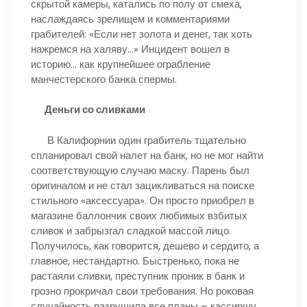
скрытой камеры, катались по полу от смеха,
наслаждаясь зрелищем и комментариями
грабителей: «Если нет золота и денег, так хоть
нажремся на халяву…» Инцидент вошел в
историю… как крупнейшее ограбление
манчестерского банка спермы.
Деньги со сливками
В Калифорнии один грабитель тщательно
спланировал свой налет на банк, но не мог найти
соответствующую случаю маску. Парень был
оригиналом и не стал зацикливаться на поиске
стильного «аксессуара». Он просто приобрел в
магазине баллончик своих любимых взбитых
сливок и забрызгал сладкой массой лицо.
Получилось, как говорится, дешево и сердито, а
главное, нестандартно. Быстренько, пока не
растаяли сливки, преступник проник в банк и
грозно прокричал свои требования. Но роковая
случайность разрушила все планы – кассиршу,