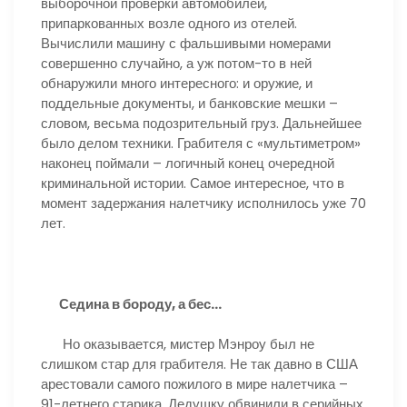
выборочной проверки автомобилей,
припаркованных возле одного из отелей.
Вычислили машину с фальшивыми номерами
совершенно случайно, а уж потом-то в ней
обнаружили много интересного: и оружие, и
поддельные документы, и банковские мешки –
словом, весьма подозрительный груз. Дальнейшее
было делом техники. Грабителя с «мультиметром»
наконец поймали – логичный конец очередной
криминальной истории. Самое интересное, что в
момент задержания налетчику исполнилось уже 70
лет.
Седина в бороду, а бес…
Но оказывается, мистер Мэнроу был не
слишком стар для грабителя. Не так давно в США
арестовали самого пожилого в мире налетчика –
91-летнего старика. Дедушку обвинили в серийных