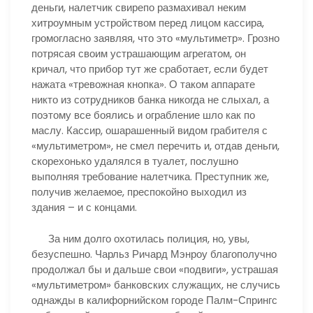
деньги, налетчик свирепо размахивал неким
хитроумным устройством перед лицом кассира,
громогласно заявляя, что это «мультиметр». Грозно
потрясая своим устрашающим агрегатом, он
кричал, что прибор тут же сработает, если будет
нажата «тревожная кнопка». О таком аппарате
никто из сотрудников банка никогда не слыхал, а
поэтому все боялись и ограбление шло как по
маслу. Кассир, ошарашенный видом грабителя с
«мультиметром», не смел перечить и, отдав деньги,
скорехонько удалялся в туалет, послушно
выполняя требование налетчика. Преступник же,
получив желаемое, преспокойно выходил из
здания – и с концами.
За ним долго охотилась полиция, но, увы,
безуспешно. Чарльз Ричард Мэнроу благополучно
продолжал бы и дальше свои «подвиги», устрашая
«мультиметром» банковских служащих, не случись
однажды в калифорнийском городе Палм-Спрингс