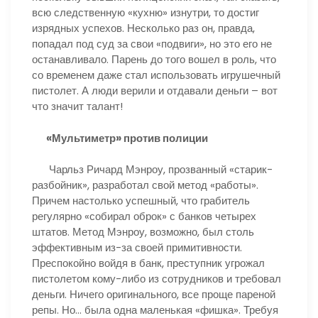
всю следственную «кухню» изнутри, то достиг
изрядных успехов. Несколько раз он, правда,
попадал под суд за свои «подвиги», но это его не
останавливало. Парень до того вошел в роль, что
со временем даже стал использовать игрушечный
пистолет. А люди верили и отдавали деньги – вот
что значит талант!
«Мультиметр» против полиции
Чарльз Ричард Мэнроу, прозванный «старик-
разбойник», разработал свой метод «работы».
Причем настолько успешный, что грабитель
регулярно «собирал оброк» с банков четырех
штатов. Метод Мэнроу, возможно, был столь
эффективным из-за своей примитивности.
Преспокойно войдя в банк, преступник угрожал
пистолетом кому-либо из сотрудников и требовал
деньги. Ничего оригинального, все проще пареной
репы. Но… была одна маленькая «фишка». Требуя