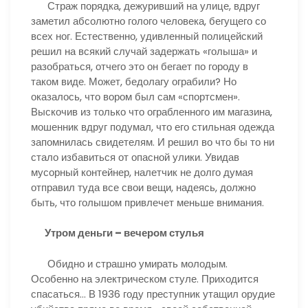
Страж порядка, дежуривший на улице, вдруг
заметил абсолютно голого человека, бегущего со
всех ног. Естественно, удивленный полицейский
решил на всякий случай задержать «голыша» и
разобраться, отчего это он бегает по городу в
таком виде. Может, бедолагу ограбили? Но
оказалось, что вором был сам «спортсмен».
Выскочив из только что ограбленного им магазина,
мошенник вдруг подумал, что его стильная одежда
запомнилась свидетелям. И решил во что бы то ни
стало избавиться от опасной улики. Увидав
мусорный контейнер, налетчик не долго думая
отправил туда все свои вещи, надеясь, должно
быть, что голышом привлечет меньше внимания.
Утром деньги – вечером стулья
Обидно и страшно умирать молодым.
Особенно на электрическом стуле. Приходится
спасаться… В 1936 году преступник утащил орудие