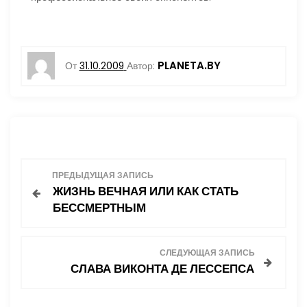
PLANETA.BY
От
31.10.2009
Автор:
Н
ПРЕДЫДУЩАЯ ЗАПИСЬ
ЖИЗНЬ ВЕЧНАЯ ИЛИ КАК СТАТЬ
а
БЕССМЕРТНЫМ
в
СЛЕДУЮЩАЯ ЗАПИСЬ
и
СЛАВА ВИКОНТА ДЕ ЛЕССЕПСА
г