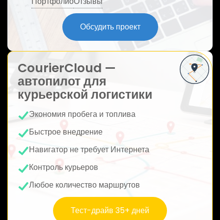
Портфолио
Отзывы
ю
Обсудить проект
CourierCloud —
автопилот для
курьерской логистики
Экономия пробега и топлива
Быстрое внедрение
Навигатор не требует Интернета
Контроль курьеров
Любое количество маршрутов
Тест-драйв 35+ дней