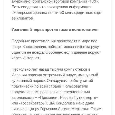
американо-британской торговой компании «TJX».
Есть сведения, что похищенная информация
скомпрометировала почти 50 млн. кредитных карт
ее клиентов.
Ураганный червь против тихого пользователя
Подобные преступления происходят в мире все
чаще. К сожалению, поймать мошенников за руку
удается не всегда. Особенно если данные воруют
через Интернет.
Несколько лет назад тысячи компьютеров в
Испании поразил хитроумный вирус, именуемый
«ураганный червь». Он нарушил работу сетей
практически по всей стране. Пользователи
получали спам-рассылки с сенсационными
заголовками – «Президент России Путин мертв»
или «Госсекретарь США Кондолиза Райс дала
пинка канцлеру Германии Ангеле Меркель». Таким
образом письмо привлекало внимание адресата,