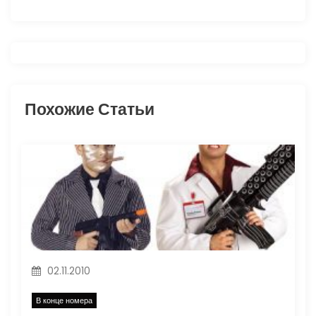
а
ц
и
Похожие Статьи
я
п
о
з
а
п
02.11.2010
и
В конце номера