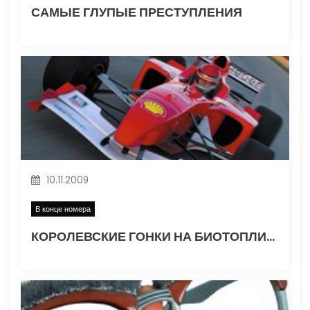
САМЫЕ ГЛУПЫЕ ПРЕСТУПЛЕНИЯ
с
я
м
10.11.2009
В конце номера
КОРОЛЕВСКИЕ ГОНКИ НА БИОТОПЛИВЕ