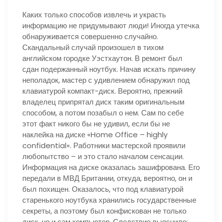
Каких только способов извлечь и украсть
информацию не придумывают люди! Иногда утечка
обнаруживается совершенно случайно.
Скандальный случай произошел в тихом
английском городке Уэстхаутон. В ремонт был
сдан подержанный ноутбук. Начав искать причину
неполадок, мастер с удивлением обнаружил под
клавиатурой компакт-диск. Вероятно, прежний
владелец припрятал диск таким оригинальным
способом, а потом позабыл о нем. Сам по себе
этот факт никого бы не удивил, если бы не
наклейка на диске «Home Office – highly
confidential». Работники мастерской проявили
любопытство – и это стало началом сенсации.
Информация на диске оказалась зашифрована. Его
передали в МВД Британии, откуда, вероятно, он и
был похищен. Оказалось, что под клавиатурой
старенького ноутбука хранились государственные
секреты, а поэтому был конфискован не только
диск, но и сам компьютер. Следствие выяснило: