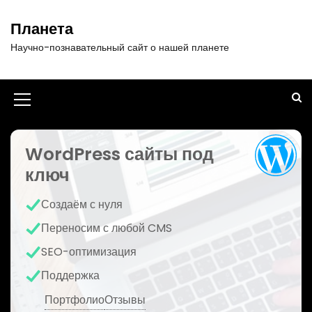
П
е
Планета
р
Научно-познавательный сайт о нашей планете
е
й
т
и
И
к
к
с
о
WordPress сайты под
о
д
ключ
н
е
р
к
Создаём с нуля
ж
а
и
Переносим с любой CMS
м
м
SEO-оптимизация
о
е
м
Поддержка
у
н
Портфолио
Отзывы