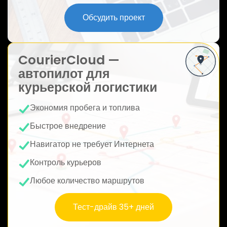
ю
Обсудить проект
CourierCloud —
автопилот для
курьерской логистики
Экономия пробега и топлива
Быстрое внедрение
Навигатор не требует Интернета
Контроль курьеров
Любое количество маршрутов
Тест-драйв 35+ дней