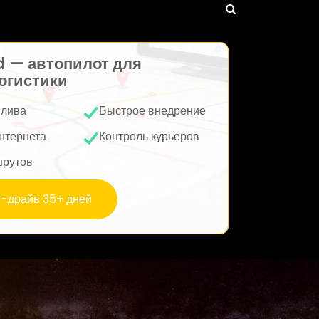
d — автопилот для
огистики
плива
Быстрое внедрение
нтернета
Контроль курьеров
шрутов
т-драйв 35+ дней