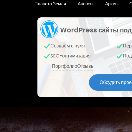
Планета Земля
Анонсы
Архив
О
WordPress сайты под
Создаём с нуля
Пер
SEO-оптимизация
Под
Портфолио
Отзывы
Обсудить прое