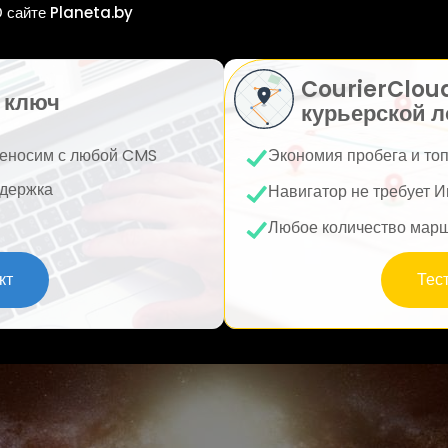
 сайте Planeta.by
CourierClou
 ключ
курьерской л
еносим с любой CMS
Экономия пробега и то
держка
Навигатор не требует И
Любое количество мар
кт
Тес