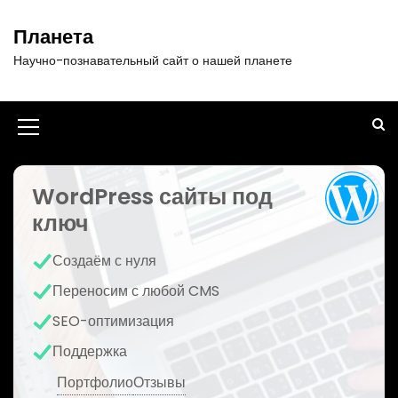
П
е
Планета
р
Научно-познавательный сайт о нашей планете
е
й
т
и
И
к
к
с
о
WordPress сайты под
о
д
ключ
н
е
р
к
Создаём с нуля
ж
а
и
Переносим с любой CMS
м
м
SEO-оптимизация
о
е
м
Поддержка
у
н
Портфолио
Отзывы