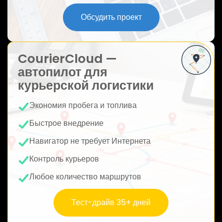
ю
Обсудить проект
CourierCloud —
автопилот для
курьерской логистики
Экономия пробега и топлива
Быстрое внедрение
Навигатор не требует Интернета
Контроль курьеров
Любое количество маршрутов
Тест-драйв 35+ дней