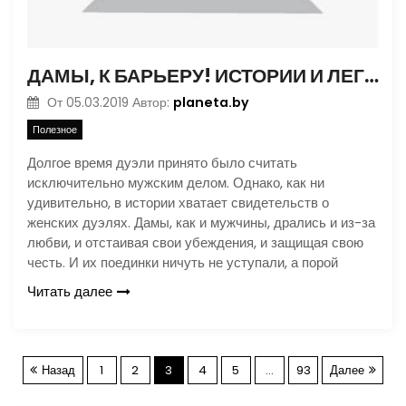
ДАМЫ, К БАРЬЕРУ! ИСТОРИИ И ЛЕГЕНДЫ О ЖЕНСКИХ ДУЭЛЯХ
planeta.by
От
05.03.2019
Автор:
Полезное
Долгое время дуэли принято было считать
исключительно мужским делом. Однако, как ни
удивительно, в истории хватает свидетельств о
женских дуэлях. Дамы, как и мужчины, дрались и из-за
любви, и отстаивая свои убеждения, и защищая свою
честь. И их поединки ничуть не уступали, а порой
Читать далее
П
Назад
1
2
3
4
5
…
93
Далее