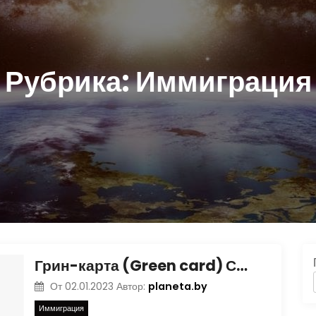
Рубрика:
Иммиграция
Грин-карта (Green card) США: преимущества, пути получения
planeta.by
От
02.01.2023
Автор:
Иммиграция