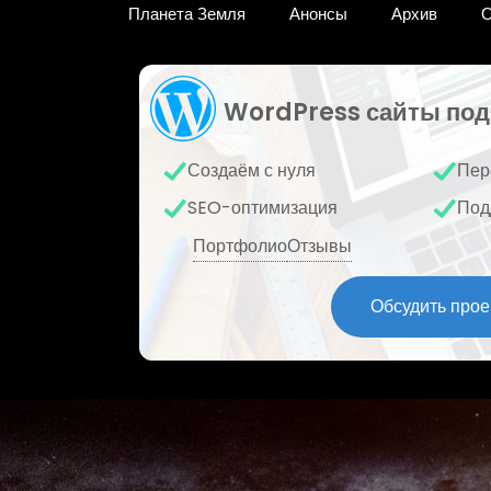
Планета Земля
Анонсы
Архив
О
WordPress сайты под
Создаём с нуля
Пер
SEO-оптимизация
Под
Портфолио
Отзывы
Обсудить прое