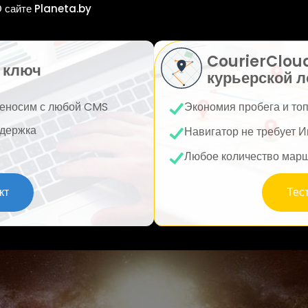
 сайте Planeta.by
CourierClou
 ключ
курьерской л
еносим с любой CMS
Экономия пробега и то
держка
Навигатор не требует И
Любое количество мар
кт
Тес