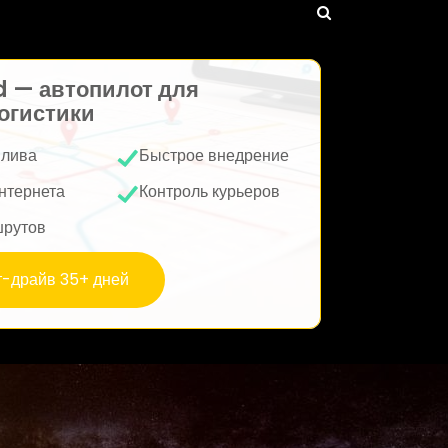
d — автопилот для
огистики
плива
Быстрое внедрение
нтернета
Контроль курьеров
шрутов
т-драйв 35+ дней