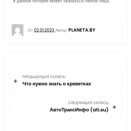
в данной лотерее может оказаться любое лицо.
PLANETA.BY
От
02.01.2023
Автор:
Н
ПРЕДЫДУЩАЯ ЗАПИСЬ
Что нужно знать о креветках
а
в
СЛЕДУЮЩАЯ ЗАПИСЬ
АвтоТрансИнфо (ati.su)
и
г