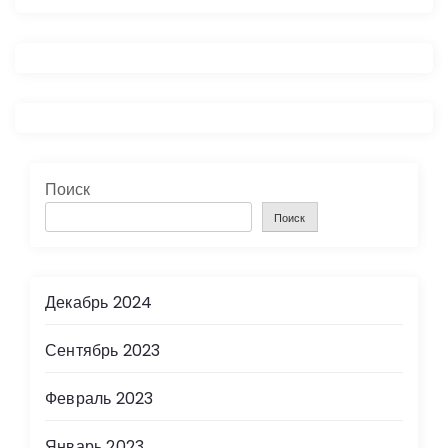
а
ц
и
я
Поиск
п
Поиск
о
з
Декабрь 2024
а
Сентябрь 2023
п
Февраль 2023
и
Январь 2023