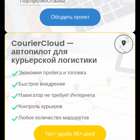
Портфолио
Отзывы
ю
Обсудить проект
CourierCloud —
автопилот для
курьерской логистики
Экономия пробега и топлива
Быстрое внедрение
Навигатор не требует Интернета
Контроль курьеров
Любое количество маршрутов
Тест-драйв 35+ дней