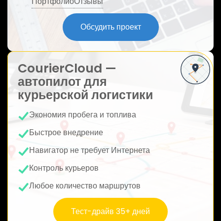
Портфолио
Отзывы
ю
Обсудить проект
CourierCloud —
автопилот для
курьерской логистики
Экономия пробега и топлива
Быстрое внедрение
Навигатор не требует Интернета
Контроль курьеров
Любое количество маршрутов
Тест-драйв 35+ дней