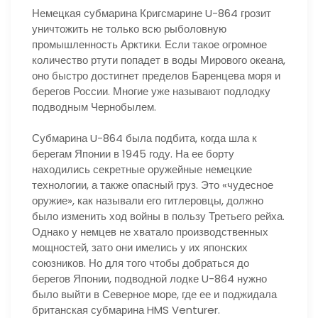
Немецкая субмарина Кригсмарине U-864 грозит
уничтожить не только всю рыболовную
промышленность Арктики. Если такое огромное
количество ртути попадет в воды Мирового океана,
оно быстро достигнет пределов Баренцева моря и
берегов России. Многие уже называют подлодку
подводным Чернобылем.
Субмарина U-864 была подбита, когда шла к
берегам Японии в 1945 году. На ее борту
находились секретные оружейные немецкие
технологии, а также опасный груз. Это «чудесное
оружие», как называли его гитлеровцы, должно
было изменить ход войны в пользу Третьего рейха.
Однако у немцев не хватало производственных
мощностей, зато они имелись у их японских
союзников. Но для того чтобы добраться до
берегов Японии, подводной лодке U-864 нужно
было выйти в Северное море, где ее и поджидала
британская субмарина HMS Venturer.