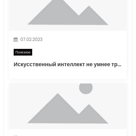
з
а
п
07.02.2023
и
Полезное
с
Искусственный интеллект не умнее трехлетнего ребенка
я
м