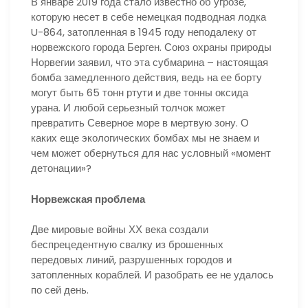
В январе 2019 года стало известно об угрозе,
которую несет в себе немецкая подводная лодка
U-864, затопленная в 1945 году неподалеку от
норвежского города Берген. Союз охраны природы
Норвегии заявил, что эта субмарина – настоящая
бомба замедленного действия, ведь на ее борту
могут быть 65 тонн ртути и две тонны оксида
урана. И любой серьезный толчок может
превратить Северное море в мертвую зону. О
каких еще экологических бомбах мы не знаем и
чем может обернуться для нас условный «момент
детонации»?
Норвежская проблема
Две мировые войны ХХ века создали
беспрецедентную свалку из брошенных
передовых линий, разрушенных городов и
затопленных кораблей. И разобрать ее не удалось
по сей день.