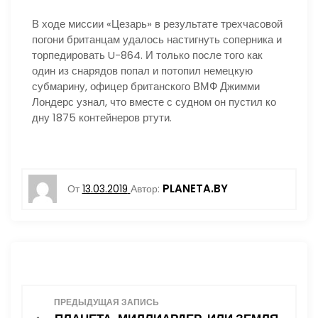
В ходе миссии «Цезарь» в результате трехчасовой
погони британцам удалось настигнуть соперника и
торпедировать U-864. И только после того как
один из снарядов попал и потопил немецкую
субмарину, офицер британского ВМФ Джимми
Лондерс узнал, что вместе с судном он пустил ко
дну 1875 контейнеров ртути.
PLANETA.BY
От
13.03.2019
Автор:
Н
ПРЕДЫДУЩАЯ ЗАПИСЬ