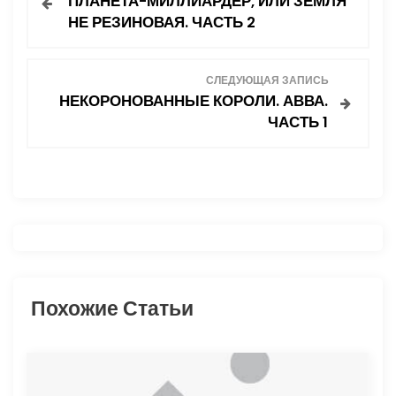
ПЛАНЕТА-МИЛЛИАРДЕР, ИЛИ ЗЕМЛЯ
а
НЕ РЕЗИНОВАЯ. ЧАСТЬ 2
в
СЛЕДУЮЩАЯ ЗАПИСЬ
и
НЕКОРОНОВАННЫЕ КОРОЛИ. АВВА.
ЧАСТЬ 1
г
а
ц
и
я
Похожие Статьи
п
о