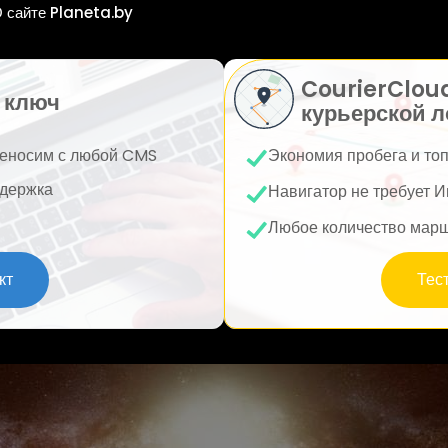
 сайте Planeta.by
CourierClou
 ключ
курьерской л
еносим с любой CMS
Экономия пробега и то
держка
Навигатор не требует И
Любое количество мар
кт
Тес