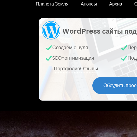
Планета Земля
Анонсы
Архив
О
WordPress сайты под
Создаём с нуля
Пер
SEO-оптимизация
Под
Портфолио
Отзывы
Обсудить прое