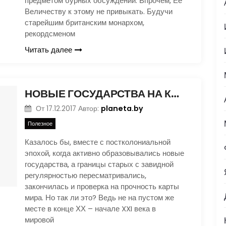
предметом бурных обсуждений. Впрочем, Ее
Величеству к этому не привыкать. Будучи
старейшим британским монархом,
рекордсменом
Читать далее
НОВЫЕ ГОСУДАРСТВА НА КАРТЕ МИРА
planeta.by
От
17.12.2017
Автор:
Полезное
Казалось бы, вместе с постколониальной
эпохой, когда активно образовывались новые
государства, а границы старых с завидной
регулярностью пересматривались,
закончилась и проверка на прочность карты
мира. Но так ли это? Ведь не на пустом же
месте в конце ХХ – начале XXI века в
мировой