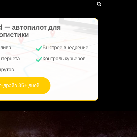
d — автопилот для
огистики
плива
Быстрое внедрение
нтернета
Контроль курьеров
шрутов
т-драйв 35+ дней