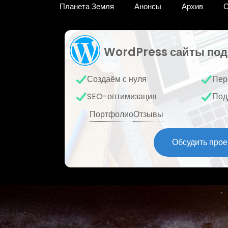
Планета Земля
Анонсы
Архив
О
WordPress сайты под
Создаём с нуля
Пер
SEO-оптимизация
Под
Портфолио
Отзывы
Обсудить прое