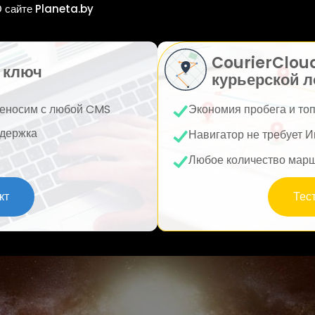
 сайте Planeta.by
CourierClou
 ключ
курьерской л
еносим с любой CMS
Экономия пробега и то
держка
Навигатор не требует И
Любое количество мар
кт
Тес