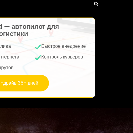
d — автопилот для
огистики
плива
Быстрое внедрение
нтернета
Контроль курьеров
шрутов
т-драйв 35+ дней