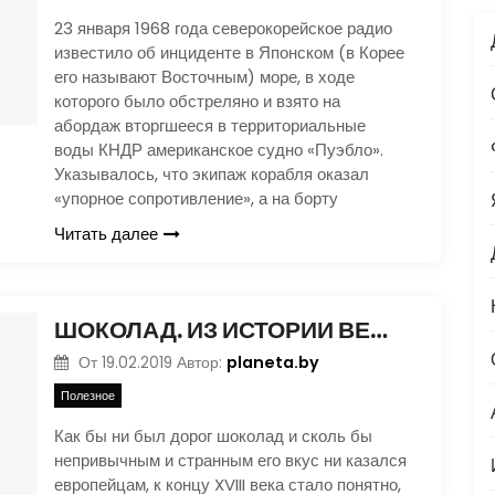
23 января 1968 года северокорейское радио
известило об инциденте в Японском (в Корее
его называют Восточным) море, в ходе
которого было обстреляно и взято на
абордаж вторгшееся в территориальные
воды КНДР американское судно «Пуэбло».
Указывалось, что экипаж корабля оказал
«упорное сопротивление», а на борту
Читать далее
ШОКОЛАД. ИЗ ИСТОРИИ ВЕЩЕЙ. ЧАСТЬ 2
planeta.by
От
19.02.2019
Автор:
Полезное
Как бы ни был дорог шоколад и сколь бы
непривычным и странным его вкус ни казался
европейцам, к концу XVIII века стало понятно,