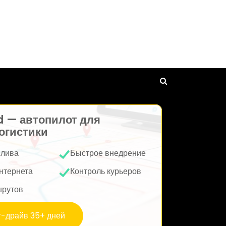
d — автопилот для
огистики
плива
Быстрое внедрение
нтернета
Контроль курьеров
шрутов
т-драйв 35+ дней