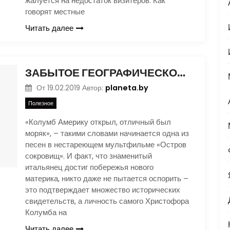
жалуется на недостаток визитеров. Как
говорят местные
Читать далее
ЗАБЫТОЕ ГЕОГРАФИЧЕСКОЕ ОТКРЫТИЕ
planeta.by
От
19.02.2019
Автор:
Полезное
«Колумб Америку открыл, отличный был
моряк», – такими словами начинается одна из
песен в нестареющем мультфильме «Остров
сокровищ». И факт, что знаменитый
итальянец достиг побережья нового
материка, никто даже не пытается оспорить –
это подтверждает множество исторических
свидетельств, а личность самого Христофора
Колумба на
Читать далее