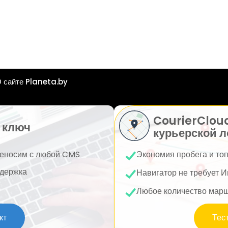
 сайте Planeta.by
CourierClou
 ключ
курьерской л
еносим с любой CMS
Экономия пробега и то
держка
Навигатор не требует И
Любое количество мар
кт
Тес