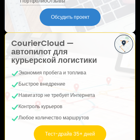
Портфолио
Отзывы
ю
Обсудить проект
CourierCloud —
автопилот для
курьерской логистики
Экономия пробега и топлива
Быстрое внедрение
Навигатор не требует Интернета
Контроль курьеров
Любое количество маршрутов
Тест-драйв 35+ дней