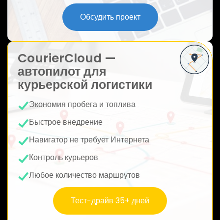
ю
Обсудить проект
CourierCloud —
автопилот для
курьерской логистики
Экономия пробега и топлива
Быстрое внедрение
Навигатор не требует Интернета
Контроль курьеров
Любое количество маршрутов
Тест-драйв 35+ дней