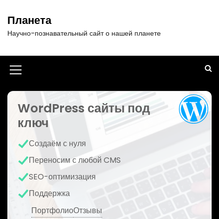
П
е
Планета
р
Научно-познавательный сайт о нашей планете
е
й
т
и
И
к
к
с
о
WordPress сайты под
о
д
ключ
н
е
р
к
Создаём с нуля
ж
а
и
Переносим с любой CMS
м
м
SEO-оптимизация
о
е
м
Поддержка
у
н
Портфолио
Отзывы