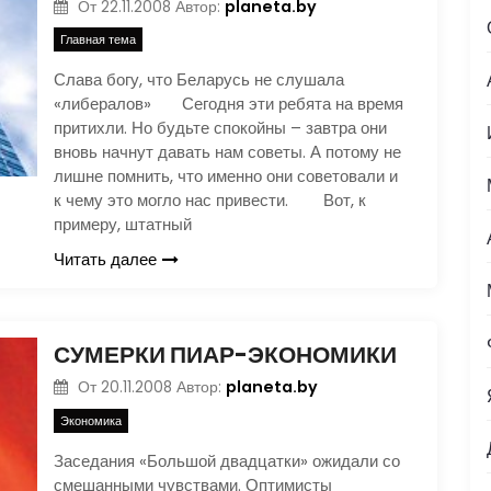
planeta.by
От
22.11.2008
Автор:
Главная тема
Слава богу, что Беларусь не слушала
«либералов» Сегодня эти ребята на время
притихли. Но будьте спокойны – завтра они
вновь начнут давать нам советы. А потому не
лишне помнить, что именно они советовали и
к чему это могло нас привести. Вот, к
примеру, штатный
Читать далее
СУМЕРКИ ПИАР-ЭКОНОМИКИ
planeta.by
От
20.11.2008
Автор:
Экономика
Заседания «Большой двадцатки» ожидали со
смешанными чувствами. Оптимисты