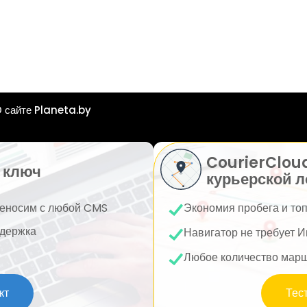
 сайте Planeta.by
CourierClou
 ключ
курьерской л
еносим с любой CMS
Экономия пробега и то
держка
Навигатор не требует И
Любое количество мар
кт
Тес