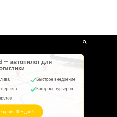
d — автопилот для
огистики
плива
Быстрое внедрение
нтернета
Контроль курьеров
шрутов
т-драйв 35+ дней