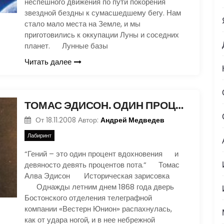
неспешного движения по пути покорения
звездной бездны к сумасшедшему бегу. Нам
стало мало места на Земле, и мы
приготовились к оккупации Луны и соседних
планет. Лунные базы
Читать далее
ТОМАС ЭДИСОН. ОДИН ПРОЦЕНТ ВДОХНОВЕНИЯ…
Андрей Медведев
От
18.11.2008
Автор:
Лабиринт
“Гений – это один процент вдохновения и
девяносто девять процентов пота.” Томас
Алва Эдисон Историческая зарисовка
Однажды летним днем 1868 года дверь
Бостонского отделения телеграфной
компании «Вестерн Юнион» распахнулась,
как от удара ногой, и в нее небрежной