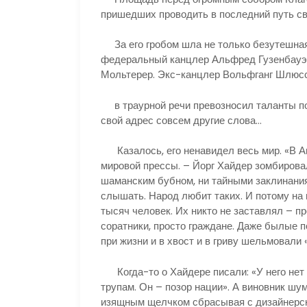
пришедших проводить в последний путь с
За его гробом шла не только безутешная
федеральный канцлер Альфред Гузенбауэр
Мольтерер. Экс-канцлер Вольфганг Шлю
в траурной речи превозносил таланты по
свой адрес совсем другие слова…
Казалось, его ненавидел весь мир. «В Ав
мировой прессы. – Йорг Хайдер зомбирова
шаманским бубном, ни тайными заклинаниям
слышать. Народ любит таких. И потому на
тысяч человек. Их никто не заставлял – п
соратники, просто граждане. Даже былые п
при жизни и в хвост и в гриву шельмовали 
Когда-то о Хайдере писали: «У него нет ни
трупам. Он – позор нации». А виновник шу
изящным щелчком сбрасывая с дизайнерск