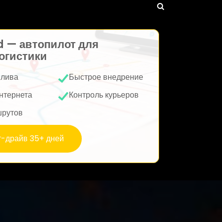
d — автопилот для
огистики
плива
Быстрое внедрение
нтернета
Контроль курьеров
шрутов
т-драйв 35+ дней