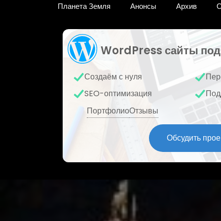
Планета Земля
Анонсы
Архив
О
WordPress сайты под
Создаём с нуля
Пер
SEO-оптимизация
Под
Портфолио
Отзывы
Обсудить прое