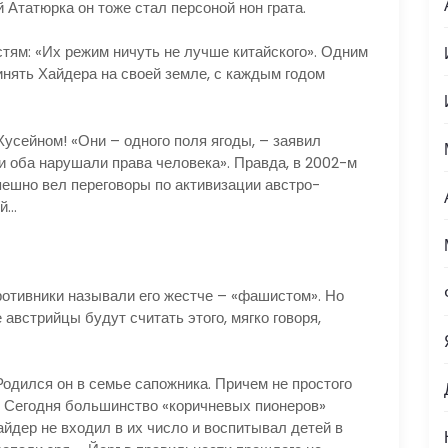
 Ататюрка он тоже стал персоной нон грата.
ям: «Их режим ничуть не лучше китайского». Одним
инять Хайдера на своей земле, с каждым годом
сейном! «Они – одного поля ягоды, – заявил
и оба нарушали права человека». Правда, в 2002-м
пешно вел переговоры по активизации австро-
ий…
тивники называли его жестче – «фашистом». Но
 австрийцы будут считать этого, мягко говоря,
ился он в семье сапожника. Причем не простого
». Сегодня большинство «коричневых пионеров»
йдер не входил в их число и воспитывал детей в