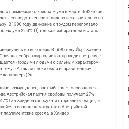
о премьерского кресла – уже в марте 1992-го он
азать, сосредоточенность лидера исключительно на
ьзу. В 1986 году движение с трудом переползало
орах уже 22,6% (!) голосов избирателей и стало
ернулись во всю ширь. В 1995 году Йорг Хайдер
Сначала, собрав журналистов, проводит встречу с
щается «гордыми людьми с сильным характером».
а тему: «А так ли плохи были исправительно-
е концлагеря)?»
во возмущалась, австрийская – голосовала за
ода Австрийская партия свободы получает 27%
 47%! За Хайдера голосуют и сторонники «наци», и
вшийся в социал-демократах и Австрийской
т парламентские кресла, а Хайдер –