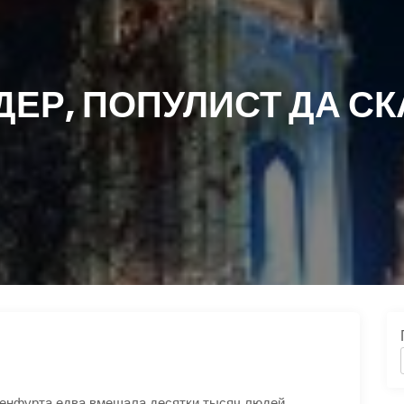
ДЕР, ПОПУЛИСТ ДА С
нфурта едва вмещала десятки тысяч людей,