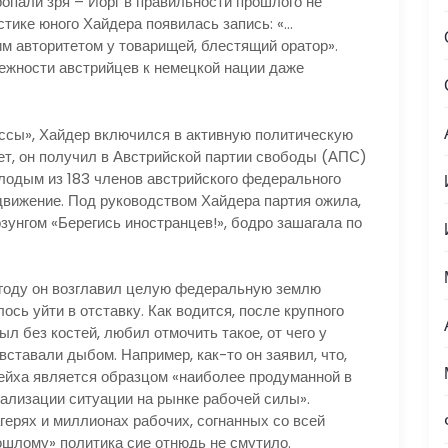
ропали зря – Йорг в правильности прошлого не
стике юного Хайдера появилась запись: «…
м авторитетом у товарищей, блестящий оратор».
лежности австрийцев к немецкой нации даже
сы», Хайдер включился в активную политическую
лет, он получил в Австрийской партии свободы (АПС)
олодым из 183 членов австрийского федерального
 движение. Под руководством Хайдера партия ожила,
зунгом «Берегись иностранцев!», бодро зашагала по
оду он возглавил целую федеральную землю
ось уйти в отставку. Как водится, после крупного
ыл без костей, любил отмочить такое, от чего у
ставали дыбом. Например, как-то он заявил, что,
рейха является образцом «наиболее продуманной в
мализации ситуации на рынке рабочей силы».
ерях и миллионах рабочих, согнанных со всей
рошлому» политика сие отнюдь не смутило.