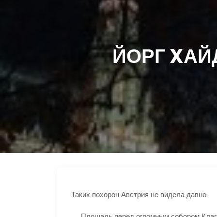
ЙОРГ XАЙ
Таких похорон Австрия не видела давно.
Площадь перед огромным собором Клаге