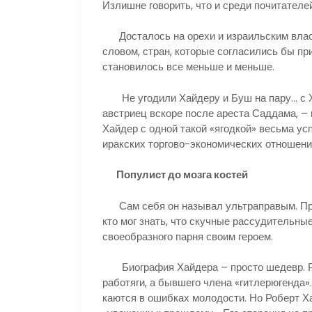
Излишне говорить, что и среди почитателей
Досталось на орехи и израильским власт
словом, стран, которые согласились бы пр
становилось все меньше и меньше.
Не угодили Хайдеру и Буш на пару… с Ху
австриец вскоре после ареста Саддама, – 
Хайдер с одной такой «ягодкой» весьма ус
иракских торгово-экономических отношен
Популист до мозга костей
Сам себя он называл ультраправым. Про
кто мог знать, что скучные рассудительные
своеобразного парня своим героем.
Биография Хайдера – просто шедевр. Род
работяги, а бывшего члена «гитлерюгенда
каются в ошибках молодости. Но Роберт Ха