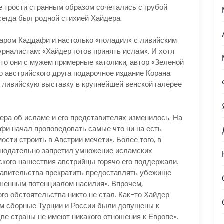
е трости странным образом сочетались с грубой
сегда был родной стихией Хайдера.
ром Каддафи и настолько «поладил» с ливийским
рналистам: «Хайдер готов принять ислам». И хотя
то они с мужем примерные католики, автор «Зеленой
о австрийского друга подарочное издание Корана.
о ливийскую выставку в крупнейшей венской галерее
а об исламе и его представителях изменилось. На
и начал проповедовать самые что ни на есть
сти строить в Австрии мечети». Более того, в
онодательно запретил умножение исламских
ского нашествия австрийцы горячо его поддержали.
равительства прекратить предоставлять убежище
ышенным потенциалом насилия». Впрочем,
ого обстоятельства никто не стал. Как-то Хайдер
ом сборные Турции и России были допущены к
ве страны не имеют никакого отношения к Европе».