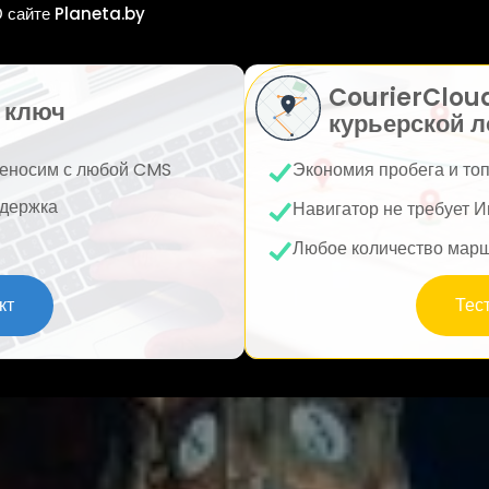
 сайте Planeta.by
CourierClou
 ключ
курьерской л
еносим с любой CMS
Экономия пробега и то
держка
Навигатор не требует И
Любое количество мар
кт
Тес