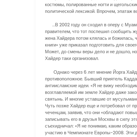
костюмы, полированные ногти и щегольски
политической лексикой. Впрочем, эпатаж в
…В 2002 году он сходил в оперу с Муама
правителем, что тот поспешил сообщить жу
жена Хайдера потом клялась и божилась, ч
книги» уже приказал подготовить для своег
Может, до смены веры дело и не дошло, н
Хайдер таки организовал.
Однако через 6 лет мнение Йорга Хайдер
противоположное. Бывший приятель Каддаф
антиисламские идеи. «Я не вижу необходимо
возглавляемой им земле Хайдер даже зак
святынь. И многие уставшие от мусульман
Чуть позже Хайдер еще и потребовал от п
чеченцам, заявив, что они «обладают пов
записывать его в друзья Москвы в силу эт
съехидничал: «Я не понимаю, каким образ
участию в Чемпионате Европы-2008. Эти д