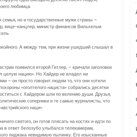
воего любимца.
 семья, но и государственные мужи страны –
, вице-канцлер, министр финансов Вильхельм
ссель
койного. А между тем, при жизни ушедший слышал в
стрии появился второй Гитлер, – кричали заголовки
л целую нацию». Но Хайдер не владел ни
и – он просто говорил людям то, что они хотели
 похороны «оголтелого нациста» собрались десятки
роститься с Хайдером шли по велению души. Друзья,
олитические соперники и те самые журналисты, что
«австрийского наци».
чего святого, он готов плясать на костях и идти по
ма в ответ белозубо улыбался телекамерам,
ого пиджака невидимую пылинку. Его изысканные