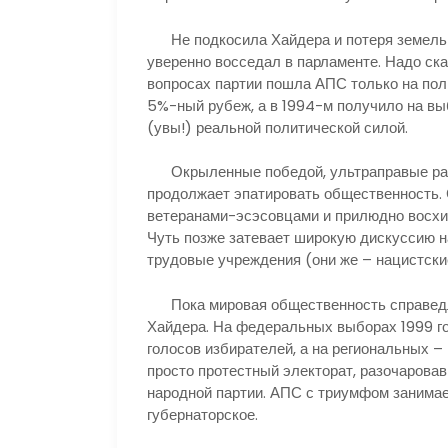
Не подкосила Хайдера и потеря земельног
уверенно восседал в парламенте. Надо ск
вопросах партии пошла АПС только на пол
5%-ный рубеж, а в 1994-м получило на выб
(увы!) реальной политической силой.
Окрыленные победой, ультраправые разв
продолжает эпатировать общественность. 
ветеранами-эсэсовцами и прилюдно восхи
Чуть позже затевает широкую дискуссию н
трудовые учреждения (они же – нацистски
Пока мировая общественность справедли
Хайдера. На федеральных выборах 1999 г
голосов избирателей, а на региональных –
просто протестный электорат, разочарова
народной партии. АПС с триумфом занимае
губернаторское.