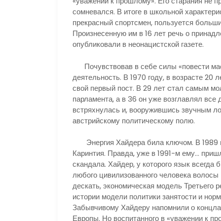
«уважении к прошлому». Его старания не п
сомневался. В итоге в школьной характери
прекрасный спортсмен, пользуется больши
Произнесенную им в 16 лет речь о принад
опубликовали в неонацистской газете.
Почувствовав в себе силы «повести мас
деятельность. В 1970 году, в возрасте 20 
свой первый пост. В 29 лет cтал самым м
парламента, а в 36 он уже возглавлял все
встряхнулась и, вооружившись звучным ло
австрийскому политическому полю.
Энергия Хайдера била ключом. В 1989 г
Каринтия. Правда, уже в 1991-м ему… пришл
скандала. Хайдер, у которого язык всегда б
любого цивилизованного человека волосы в
дескать, экономическая модель Третьего 
истории модели политики занятости и нор
Забывчивому Хайдеру напомнили о концлаг
Европы. Но воспитанного в «уважении к п