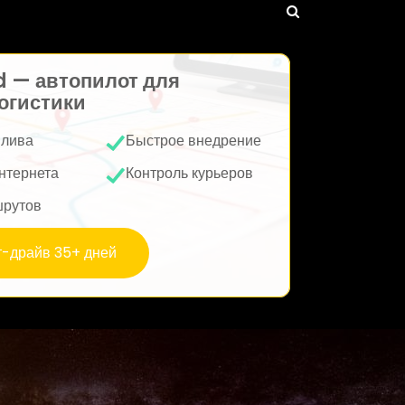
d — автопилот для
огистики
плива
Быстрое внедрение
нтернета
Контроль курьеров
шрутов
т-драйв 35+ дней