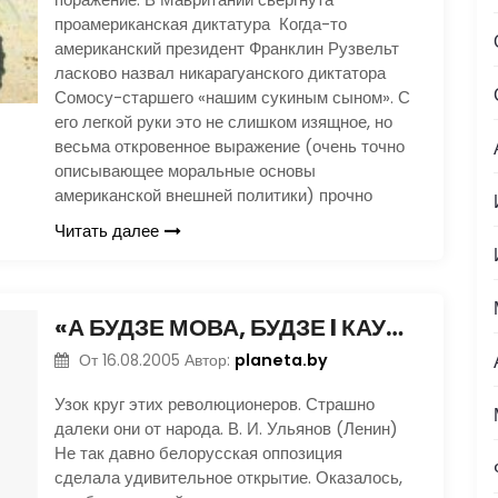
проамериканская диктатура Когда-то
американский президент Франклин Рузвельт
ласково назвал никарагуанского диктатора
Сомосу-старшего «нашим сукиным сыном». С
его легкой руки это не слишком изящное, но
весьма откровенное выражение (очень точно
описывающее моральные основы
американской внешней политики) прочно
Читать далее
«А БУДЗЕ МОВА, БУДЗЕ I КАУБАСА…»
planeta.by
От
16.08.2005
Автор:
Узок круг этих революционеров. Страшно
далеки они от народа. В. И. Ульянов (Ленин)
Не так давно белорусская оппозиция
сделала удивительное открытие. Оказалось,