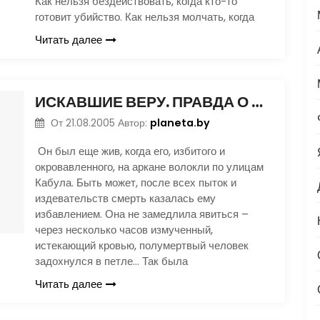
Как нельзя бездействовать, когда кто-то
готовит убийство. Как нельзя молчать, когда
Читать далее
ИСКАВШИЕ ВЕРУ. ПРАВДА О ТАЛИБАНЕ
planeta.by
От
21.08.2005
Автор:
Он был еще жив, когда его, избитого и
окровавленного, на аркане волокли по улицам
Кабула. Быть может, после всех пыток и
издевательств смерть казалась ему
избавлением. Она не замедлила явиться –
через несколько часов измученный,
истекающий кровью, полумертвый человек
задохнулся в петле… Так была
Читать далее