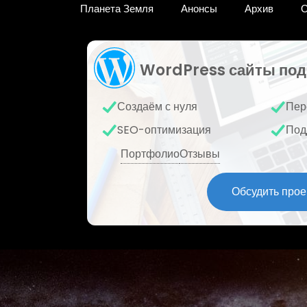
Планета Земля
Анонсы
Архив
О
WordPress сайты под
Создаём с нуля
Пер
SEO-оптимизация
Под
Портфолио
Отзывы
Обсудить прое