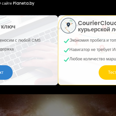
 сайте Planeta.by
CourierClou
 ключ
курьерской л
еносим с любой CMS
Экономия пробега и то
держка
Навигатор не требует И
Любое количество мар
кт
Тес