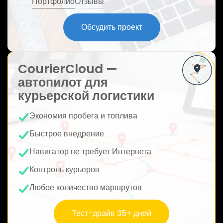
Портфолио
Отзывы
ю
Обсудить проект
CourierCloud —
автопилот для
курьерской логистики
Экономия пробега и топлива
Быстрое внедрение
Навигатор не требует Интернета
Контроль курьеров
Любое количество маршрутов
Тест-драйв 35+ дней