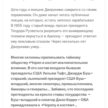
Шли годы и внешне Джеронимо смирился со своим
поражением. Он даже начал читать публичные
лекции, на которых, кстати, неплохо зарабатывал.
В 1905 году старый вождь просил президента
Теодора Рузвельта разрешить его вымирающему
племени вернуться в Аризону – президент ответил
ему вежливым отказом. Через несколько лет
Джеронимо умер…
Многие склонны приписывать тайному
обществу «Череп и кости» исключительное
влияние. В его состав входили бывшие
президенты США Уильям Тафт, Джордж Буш-
старший, нынешний президент США Буш-
младший, многие сенаторы, промышленники,
банкиры и генералы… Забавно, что последние
претенденты на кресло главы государства –
Буш-младший и сенатор Джон Керри – ОБА
принадлежали к «Черепу и костям»…