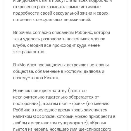
и он должен был в присутствии всех подробно и
откровенно рассказывать самые интимные
подробности своей сексуальной жизни и своих
потаенных сексуальных переживаний.
Впрочем, согласно описаниям Роббинс, которой
таки удалось разговорить нескольких членов
клуба, сегодня все происходит куда менее
экстравагантно.
В «Могиле» посвящаемых встречают ветераны
общества, облаченные в костюмы дьявола и
почему-то дон Кихота.
Новичок повторяет клятву (текст ее
исключительно тщательно оберегается от
посторонних), а затем пьет «кровь» (по мнению
Роббинс в последнее время кровь заменяется
напитком Gatorade, который можно приобрести в
любом американском супермаркете). «Кровь»
пьется из черепа, носящего имя шекспировского