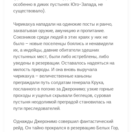
особенно в диких пустынях Юго-Запада, не
существовало).
Чирикахуа нападали на одинокие посты и ранчо,
захватывая оружие, амуницию и пропитание.
Союзников среди людей в этих краях у них не
было – новые поселенцы боялись и ненавидели
их, а индейцы, давние обитатели здешних
пустынных мест, были либо истреблены, либо
уведены в резервации. Оставалось надеяться на
милость природы. И она вновь выручала
чирикахуа – величественные каньоны
преграждали путь солдатам генерала Крука,
посланного в погоню за Джеронимо; узкие горные
проходы и ущелья скрывали беглецов, суровая
пустыня неодолимой преградой становилась на
пути преследователей.
Однажды Джеронимо совершил фантастический
рейд. Он тайно прокрался в резервацию Белых Гор,