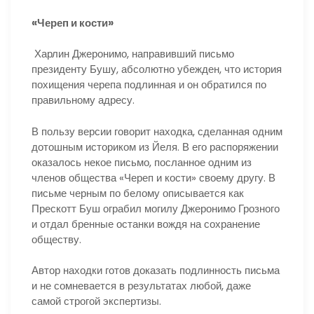
«Череп и кости»
Харлин Джеронимо, направивший письмо
президенту Бушу, абсолютно убежден, что история
похищения черепа подлинная и он обратился по
правильному адресу.
В пользу версии говорит находка, сделанная одним
дотошным историком из Йеля. В его распоряжении
оказалось некое письмо, посланное одним из
членов общества «Череп и кости» своему другу. В
письме черным по белому описывается как
Прескотт Буш ограбил могилу Джеронимо Грозного
и отдал бренные останки вождя на сохранение
обществу.
Автор находки готов доказать подлинность письма
и не сомневается в результатах любой, даже
самой строгой экспертизы.