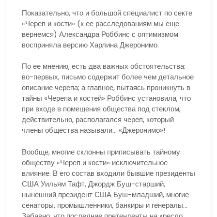
Показательно, что и большой специалист по секте
«Череп и кости» (к ее расследованиям мы еще
вернемся) Александра Роббинс с оптимизмом
восприняла версию Харлина Джеронимо.
По ее мнению, есть два важных обстоятельства:
во-первых, письмо содержит более чем детальное
описание черепа; а главное, пытаясь проникнуть в
тайны «Черепа и костей» Роббинс установила, что
при входе в помещения общества под стеклом,
действительно, располагался череп, который
члены общества называли… «Джеронимо»!
Вообще, многие склонны приписывать тайному
обществу «Череп и кости» исключительное
влияние. В его состав входили бывшие президенты
США Уильям Тафт, Джордж Буш-старший,
нынешний президент США Буш-младший, многие
сенаторы, промышленники, банкиры и генералы…
Забавно, что последние претенденты на кресло