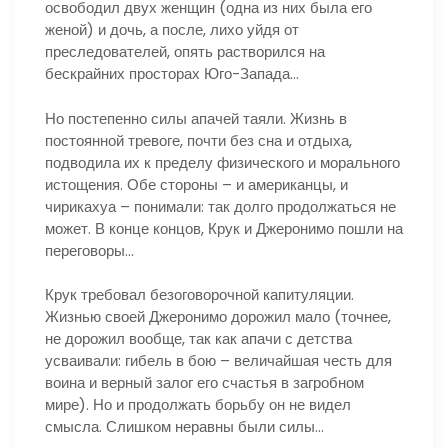
освободил двух женщин (одна из них была его
женой) и дочь, а после, лихо уйдя от
преследователей, опять растворился на
бескрайних просторах Юго-Запада…
Но постепенно силы апачей таяли. Жизнь в
постоянной тревоге, почти без сна и отдыха,
подводила их к пределу физического и морального
истощения. Обе стороны – и американцы, и
чирикахуа – понимали: так долго продолжаться не
может. В конце концов, Крук и Джеронимо пошли на
переговоры…
Крук требовал безоговорочной капитуляции.
Жизнью своей Джеронимо дорожил мало (точнее,
не дорожил вообще, так как апачи с детства
усваивали: гибель в бою – величайшая честь для
воина и верный залог его счастья в загробном
мире). Но и продолжать борьбу он не видел
смысла. Слишком неравны были силы…