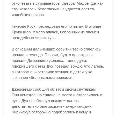
откочевать в суровые горы Сьерра-Мадре, где, как
ему казалось, белоглазым не удастся достать
индейских воинов.
Генерал Крук преследовал его по пятам. В отряде
Крука шло немало апачей, набранных из племен
враждебных чирикахуа…
В описании дальнейших событий тесно сплелись
правда и легенда. Говорят, будто однажды на
привале Джеронимо услышал голос духа,
говорившего с ним. Дух поведал вождю, что лагерь,
в котором они оставили женщин и детей, уже
захвачен «белоглазыми воинами».
Джеронимо сообщил об этом своим спутникам.
Они немедленно снялись с места и отправились в
путь. Дух не обманул вождя – лагерь
действительно был захвачен американцами.
Чирикахуа осторожно подобрались к нему и,