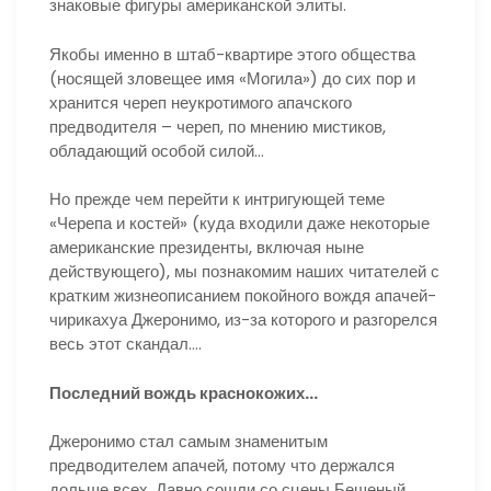
знаковые фигуры американской элиты.
Якобы именно в штаб-квартире этого общества
(носящей зловещее имя «Могила») до сих пор и
хранится череп неукротимого апачского
предводителя – череп, по мнению мистиков,
обладающий особой силой…
Но прежде чем перейти к интригующей теме
«Черепа и костей» (куда входили даже некоторые
американские президенты, включая ныне
действующего), мы познакомим наших читателей с
кратким жизнеописанием покойного вождя апачей-
чирикахуа Джеронимо, из-за которого и разгорелся
весь этот скандал….
Последний вождь краснокожих…
Джеронимо стал самым знаменитым
предводителем апачей, потому что держался
дольше всех. Давно сошли со сцены Бешеный