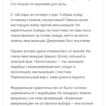
что отныне он неуязвим для пуль…
С той поры он потерял страх. Собрав отряд
отчаянных воинов, неукротимый Гойакла начал
настоящую войну против мексиканцев. Ни
карательные отряды, ни лазутчики, ни горы песо,
пожалованные за голову вождя, ничто не могло
помочь мексиканцам. Джеронимо был неуловим.
Однако вскоре удача отвернулась от апачей. На
смену мексиканцам пришел более сильный и
опасный враг. «Белоглазые» – так называли
индейцы североамериканских солдат и
поселенцев, нахлынувших с востока.
Первоначальный мир с ними длился недолго.
Федеральное правительство не было склонно
церемониться с индейцами. На западных землях
вводилась система резерваций. «Коренным
американцам» не оставляли выбора – или полное