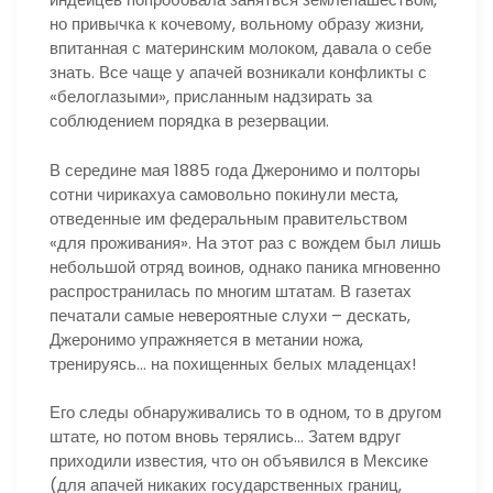
но привычка к кочевому, вольному образу жизни,
впитанная с материнским молоком, давала о себе
знать. Все чаще у апачей возникали конфликты с
«белоглазыми», присланным надзирать за
соблюдением порядка в резервации.
В середине мая 1885 года Джеронимо и полторы
сотни чирикахуа самовольно покинули места,
отведенные им федеральным правительством
«для проживания». На этот раз с вождем был лишь
небольшой отряд воинов, однако паника мгновенно
распространилась по многим штатам. В газетах
печатали самые невероятные слухи – дескать,
Джеронимо упражняется в метании ножа,
тренируясь… на похищенных белых младенцах!
Его следы обнаруживались то в одном, то в другом
штате, но потом вновь терялись… Затем вдруг
приходили известия, что он объявился в Мексике
(для апачей никаких государственных границ,