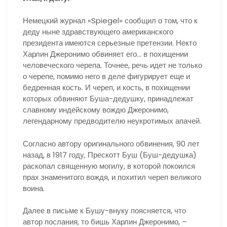
Немецкий журнал «Spiegel» сообщил о том, что к
деду ныне здравствующего американского
президента имеются серьезные претензии. Некто
Харлин Джеронимо обвиняет его… в похищении
человеческого черепа. Точнее, речь идет не только
о черепе, помимо него в деле фигурирует еще и
бедренная кость. И череп, и кость, в похищении
которых обвиняют Буша-дедушку, принадлежат
славному индейскому вождю Джеронимо,
легендарному предводителю неукротимых апачей.
Согласно автору оригинального обвинения, 90 лет
назад, в 1917 году, Прескотт Буш (Буш-дедушка)
раскопал священную могилу, в которой покоился
прах знаменитого вождя, и похитил череп великого
воина.
Далее в письме к Бушу-внуку поясняется, что
автор послания, то бишь Харлин Джеронимо, –