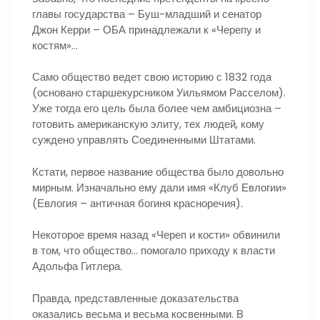
главы государства – Буш-младший и сенатор
Джон Керри – ОБА принадлежали к «Черепу и
костям»…
Само общество ведет свою историю с 1832 года
(основано старшекурсником Уильямом Расселом).
Уже тогда его цель была более чем амбициозна –
готовить американскую элиту, тех людей, кому
суждено управлять Соединенными Штатами.
Кстати, первое название общества было довольно
мирным. Изначально ему дали имя «Клуб Евлогии»
(Евлогия – античная богиня красноречия).
Некоторое время назад «Череп и кости» обвинили
в том, что общество… помогало приходу к власти
Адольфа Гитлера.
Правда, представленные доказательства
оказались весьма и весьма косвенными. В