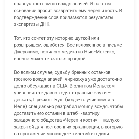
правнук того самого вождя апачей. И на этом
основании просит возвратить ему череп и кость. В
подтверждение слов прилагаются результаты
экспертизы ДНК.
Тот, кто сочтет эту историю шуткой или
розыгрышем, ошибется. Все изложенное в письме
Джеронимо, пожилого медика из Нью-Мексико,
вполне может оказаться правдой.
Во всяком случае, судьбу бренных останков
грозного вождя апачей-чирикахуа уже достаточно
долго обсуждают в США. В элитном Йельском
университете давно ходят странные слухи –
дескать, Прескотт Буш (когда-то учившийся в
Йеле) специально разграбил могилу вождя, чтобы
доставить его останки в штаб-квартиру
загадочного общества «Череп и кости» – наглухо
закрытой для посторонних организации, в которую
на протяжении многих десятилетий входили