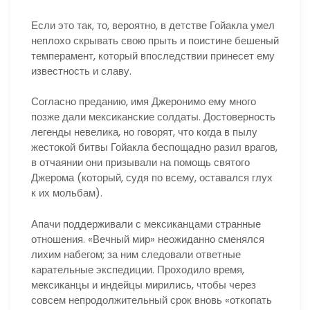
Если это так, то, вероятно, в детстве Гойакла умел
неплохо скрывать свою прыть и поистине бешеный
темперамент, который впоследствии принесет ему
известность и славу.
Согласно преданию, имя Джеронимо ему много
позже дали мексиканские солдаты. Достоверность
легенды невелика, но говорят, что когда в пылу
жестокой битвы Гойакла беспощадно разил врагов,
в отчаянии они призывали на помощь святого
Джерома (который, судя по всему, оставался глух
к их мольбам).
Апачи поддерживали с мексиканцами странные
отношения. «Вечный мир» неожиданно сменялся
лихим набегом; за ним следовали ответные
карательные экспедиции. Проходило время,
мексиканцы и индейцы мирились, чтобы через
совсем непродолжительный срок вновь «откопать