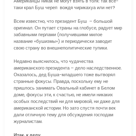
Американцы никак не могут взять в толк: так все-
таки крал Буш череп вождя чирикахуа или нет?
Всем известно, что президент Буш – большой
оригинал. Он путает страны на глобусе, радует мир
забавными перлами (получившими милое
название «бушизмы») и периодически заводит
свою страну во внешнеполитические тупики.
Недавно выяснилось, что чудачества
американского президента – дело наследственное.
Оказалось, дед Буша-младшего тоже вытворял
странные фокусы. Правда, поскольку ему не
пришлось занимать Овальный кабинет в Белом
доме, фокусы эти, к счастью, не имели никаких
особых последствий ни для мировой, ни даже для
американской истории. Но зато спустя почти век
дали отличную тему для обсуждения господам
журналистам.
Итак, к делу.