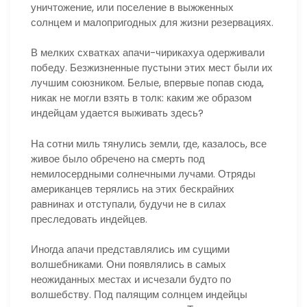
уничтожение, или поселение в выжженных
солнцем и малопригодных для жизни резервациях.
В мелких схватках апачи-чирикахуа одерживали
победу. Безжизненные пустыни этих мест были их
лучшим союзником. Белые, впервые попав сюда,
никак не могли взять в толк: каким же образом
индейцам удается выживать здесь?
На сотни миль тянулись земли, где, казалось, все
живое было обречено на смерть под
немилосердными солнечными лучами. Отряды
американцев терялись на этих бескрайних
равнинах и отступали, будучи не в силах
преследовать индейцев.
Иногда апачи представлялись им сущими
волшебниками. Они появлялись в самых
неожиданных местах и исчезали будто по
волшебству. Под палящим солнцем индейцы