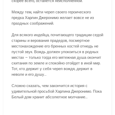
скорее всего, останется неисполненной.
Между тем, найти череп своего героического
предка Харлин Джеронимо желает вовсе не из
праздных соображений.
Для всякого индейца, почитающего традиции седой
старины и верования прадедов, посмертное
местонахождение его бренных костей отнюдь не
пустой звук. Вождь должен упокоиться в родных
местах – только тогда его мятежная душа окончит
скитания по земле и спокойно отойдет в иной мир.
Тот, кто держит у себя череп вождя, держит в
неволе и его душу…
Сложно сказать, чем закончится история с
удивительной просьбой Харлина Джеронимо. Пока
Белый дом хранит абсолютное молчание…