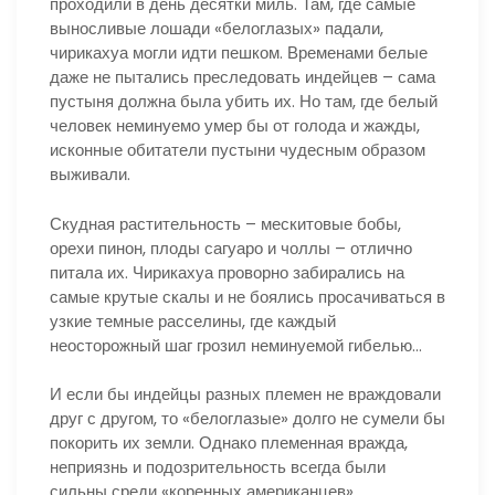
проходили в день десятки миль. Там, где самые
выносливые лошади «белоглазых» падали,
чирикахуа могли идти пешком. Временами белые
даже не пытались преследовать индейцев – сама
пустыня должна была убить их. Но там, где белый
человек неминуемо умер бы от голода и жажды,
исконные обитатели пустыни чудесным образом
выживали.
Скудная растительность – мескитовые бобы,
орехи пинон, плоды сагуаро и чоллы – отлично
питала их. Чирикахуа проворно забирались на
самые крутые скалы и не боялись просачиваться в
узкие темные расселины, где каждый
неосторожный шаг грозил неминуемой гибелью…
И если бы индейцы разных племен не враждовали
друг с другом, то «белоглазые» долго не сумели бы
покорить их земли. Однако племенная вражда,
неприязнь и подозрительность всегда были
сильны среди «коренных американцев».