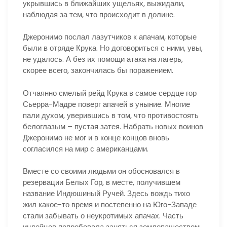
укрывшись в ближайших ущельях, выжидали,
наблюдая за тем, что происходит в долине.
Джеронимо послал лазутчиков к апачам, которые
были в отряде Крука. Но договориться с ними, увы,
не удалось. А без их помощи атака на лагерь,
скорее всего, закончилась бы поражением.
Отчаянно смелый рейд Крука в самое сердце гор
Сьерра-Мадре поверг апачей в уныние. Многие
пали духом, уверившись в том, что противостоять
белоглазым – пустая затея. Набрать новых воинов
Джеронимо не мог и в конце концов вновь
согласился на мир с американцами.
Вместе со своими людьми он обосновался в
резервации Белых Гор, в месте, получившем
название Индюшиный Ручей. Здесь вождь тихо
жил какое-то время и постепенно на Юго-Западе
стали забывать о неукротимых апачах. Часть
индейцев попробовала заняться землепашеством,