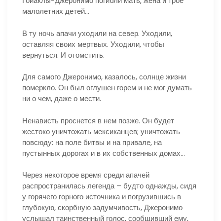
Гойаклы-Джеронимо погибли мать, жена и трое
малолетних детей…
В ту ночь апачи уходили на север. Уходили,
оставляя своих мертвых. Уходили, чтобы
вернуться. И отомстить.
Для самого Джеронимо, казалось, солнце жизни
померкло. Он был оглушен горем и не мог думать
ни о чем, даже о мести.
Ненависть проснется в нем позже. Он будет
жестоко уничтожать мексиканцев; уничтожать
повсюду: на поле битвы и на привале, на
пустынных дорогах и в их собственных домах…
Через некоторое время среди апачей
распространилась легенда – будто однажды, сидя
у горячего горного источника и погрузившись в
глубокую, скорбную задумчивость, Джеронимо
услышал таинственный голос, сообщивший ему,