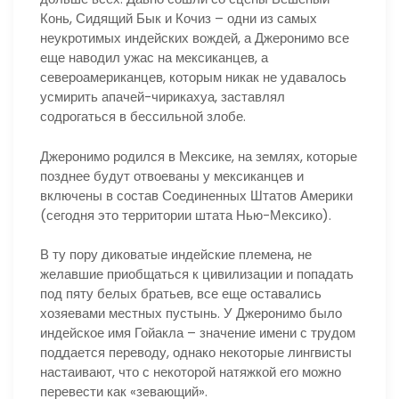
Конь, Сидящий Бык и Кочиз – одни из самых
неукротимых индейских вождей, а Джеронимо все
еще наводил ужас на мексиканцев, а
североамериканцев, которым никак не удавалось
усмирить апачей-чирикахуа, заставлял
содрогаться в бессильной злобе.
Джеронимо родился в Мексике, на землях, которые
позднее будут отвоеваны у мексиканцев и
включены в состав Соединенных Штатов Америки
(сегодня это территории штата Нью-Мексико).
В ту пору диковатые индейские племена, не
желавшие приобщаться к цивилизации и попадать
под пяту белых братьев, все еще оставались
хозяевами местных пустынь. У Джеронимо было
индейское имя Гойакла – значение имени с трудом
поддается переводу, однако некоторые лингвисты
настаивают, что с некоторой натяжкой его можно
перевести как «зевающий».